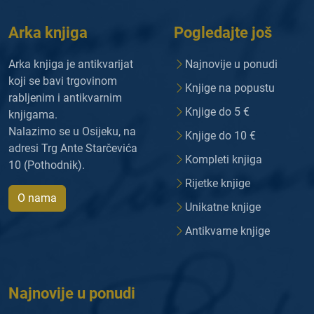
Arka knjiga
Pogledajte još
Arka knjiga je antikvarijat
Najnovije u ponudi
koji se bavi trgovinom
Knjige na popustu
rabljenim i antikvarnim
Knjige do 5 €
knjigama.
Nalazimo se u Osijeku, na
Knjige do 10 €
adresi Trg Ante Starčevića
Kompleti knjiga
10 (Pothodnik).
Rijetke knjige
O nama
Unikatne knjige
Antikvarne knjige
Najnovije u ponudi