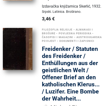
Izdavačka knjižarnica Skerlić
,
1932.
Srpski.
Latinica.
Broširano.
3,46
€
FILOZOFIJA RELIGIJE
•
ALMANASI I
BROŠURE
•
POVIJESNA PERIODIKA
•
ČASOPISI I MAGAZINI
•
AUSTROUGARSKA
POVIJEST
•
DOKUMENTI I ZAPISNICI
Freidenker / Statuten
des Freidenker /
Enthüllungen aus der
geistlichen Welt /
Offener Brief an den
katholischen Klerus...
/ Luzifer. Eine Bombe
der Wahrheit...