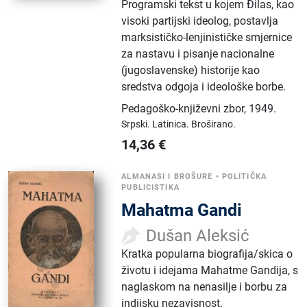
Programski tekst u kojem Đilas, kao
visoki partijski ideolog, postavlja
marksističko-lenjinističke smjernice
za nastavu i pisanje nacionalne
(jugoslavenske) historije kao
sredstva odgoja i ideološke borbe.
Pedagoško-književni zbor
,
1949.
Srpski.
Latinica.
Broširano.
14,36
€
ALMANASI I BROŠURE
•
POLITIČKA
PUBLICISTIKA
Mahatma Gandi
Dušan Aleksić
Kratka popularna biografija/skica o
životu i idejama Mahatme Gandija, s
naglaskom na nenasilje i borbu za
indijsku nezavisnost.