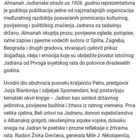
Almanah Jadranske straže za 1926. godinu
reprezentativna
je godišnja publikacija jedne od najznačajnijih organizacija
međuratnog razdoblja posvećenih promicanju kulturnog,
povijesnog i političkog značenja Jadrana za tadašnju
državu. Almanah okuplja prozu, povijesne oglede, putopise,
ratne zapise i pjesme vodećih autora iz Splita, Zagreba,
Beograda i drugih gradova, stvarajući cjelovit prikaz
događaja, ideja i emocija koje su obilježile prostor istočnog
Jadrana od Prvoga svjetskog rata do polovice dvadesetih
godina.
Uvodni dio obuhvaća posvetu kraljeviću Petru, predgovor
Jurja Biankinija i odjeljak Spomendani, koji postavljaju
tematski okvir knjige – Jadran kao simbol državnog
jedinstva, povijesne baštine i žrtava iz ratnog vremena. Prva
velika cjelina, Beli orlovi na Jadranu, donosi svjedočanstva
o Albanskoj golgoti, iskušenjima srpske vojske, dolasku
snaga na Jadran te poetske i prozne refleksije o žrtvama
rata. Radovi Živka Devčeva, generala Mile J. Nikolajevića,