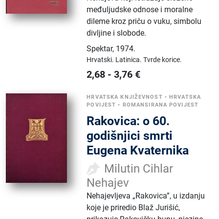
međuljudske odnose i moralne
dileme kroz priču o vuku, simbolu
divljine i slobode.
Spektar
,
1974.
Hrvatski.
Latinica.
Tvrde korice.
2,68
-
3,76
€
HRVATSKA KNJIŽEVNOST
•
HRVATSKA
POVIJEST
•
ROMANSIRANA POVIJEST
Rakovica: o 60.
godišnjici smrti
Eugena Kvaternika
Milutin Cihlar
Nehajev
Nehajevljeva „Rakovica”, u izdanju
koje je priredio Blaž Jurišić,