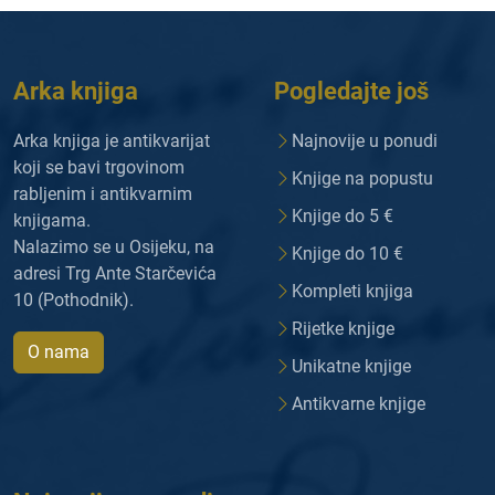
Arka knjiga
Pogledajte još
Arka knjiga je antikvarijat
Najnovije u ponudi
koji se bavi trgovinom
Knjige na popustu
rabljenim i antikvarnim
Knjige do 5 €
knjigama.
Nalazimo se u Osijeku, na
Knjige do 10 €
adresi Trg Ante Starčevića
Kompleti knjiga
10 (Pothodnik).
Rijetke knjige
O nama
Unikatne knjige
Antikvarne knjige