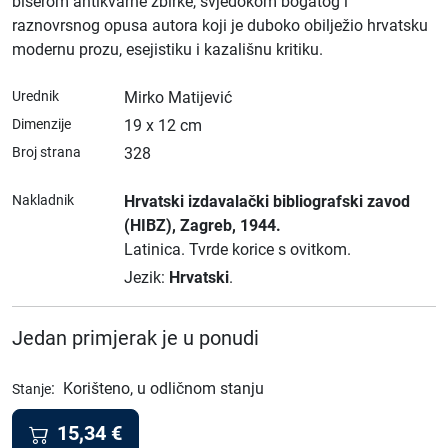
biserom antikvarne zbirke, svjedokom bogatog i
raznovrsnog opusa autora koji je duboko obilježio hrvatsku
modernu prozu, esejistiku i kazališnu kritiku.
Urednik
Mirko Matijević
Dimenzije
19 x 12 cm
Broj strana
328
Nakladnik
Hrvatski izdavalački bibliografski zavod
(HIBZ)
, Zagreb
, 1944.
Latinica.
Tvrde korice s ovitkom.
Jezik:
Hrvatski
.
Jedan primjerak je u ponudi
:
Korišteno, u odličnom stanju
Stanje
15,34
€