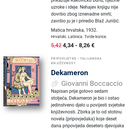
prikazuje Rakovičku bunu, njezine
uzroke i ideje. Nehajev knjigu nije
dovršio zbog iznenadne smrti;
završio ju je i priredio Blaž Jurišić.
Matica hrvatska
,
1932.
Hrvatski.
Latinica.
Tvrde korice.
4,34
-
8,26
€
5,42
PRIPOVIJETKE
•
TALIJANSKA
KNJIŽEVNOST
Dekameron
Giovanni Boccaccio
Napisan prije gotovo sedam
stoljeća, Dekameron je bio i ostao
jedinstveno djelo u povijesti svjetske
književnosti. Zbirka je to od stotinu
novela (pripovjedaka) koje deset
dana pripovijeda desetero djevojaka