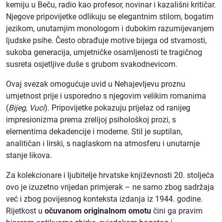
kemiju u Beču, radio kao profesor, novinar i kazališni kritičar.
Njegove pripovijetke odlikuju se elegantnim stilom, bogatim
jezikom, unutarnjim monologom i dubokim razumijevanjem
ljudske psihe. Često obrađuje motive bijega od stvarnosti,
sukoba generacija, umjetničke osamljenosti te tragičnog
susreta osjetljive duše s grubom svakodnevicom.
Ovaj svezak omogućuje uvid u Nehajevljevu proznu
umjetnost prije i usporedno s njegovim velikim romanima
(
Bijeg
,
Vuci
). Pripovijetke pokazuju prijelaz od ranijeg
impresionizma prema zrelijoj psihološkoj prozi, s
elementima dekadencije i moderne. Stil je suptilan,
analitičan i lirski, s naglaskom na atmosferu i unutarnje
stanje likova.
Za kolekcionare i ljubitelje hrvatske književnosti 20. stoljeća
ovo je izuzetno vrijedan primjerak – ne samo zbog sadržaja
već i zbog povijesnog konteksta izdanja iz 1944. godine.
Rijetkost u
očuvanom originalnom omotu
čini ga pravim