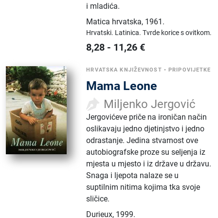
i mladića.
Matica hrvatska
,
1961.
Hrvatski.
Latinica.
Tvrde korice s ovitkom.
8,28
-
11,26
€
HRVATSKA KNJIŽEVNOST
•
PRIPOVIJETKE
Mama Leone
Miljenko Jergović
Jergovićeve priče na ironičan način
oslikavaju jedno djetinjstvo i jedno
odrastanje. Jedina stvarnost ove
autobiografske proze su seljenja iz
mjesta u mjesto i iz države u državu.
Snaga i ljepota nalaze se u
suptilnim nitima kojima tka svoje
sličice.
Durieux
,
1999.