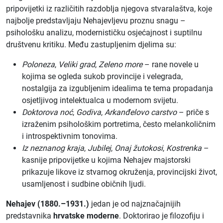
pripovijetki iz različitih razdoblja njegova stvaralaštva, koje
najbolje predstavljaju Nehajevljevu proznu snagu –
psihološku analizu, modernističku osjećajnost i suptilnu
društvenu kritiku. Među zastupljenim djelima su:
Poloneza
,
Veliki grad
,
Zeleno more
– rane novele u
kojima se ogleda sukob provincije i velegrada,
nostalgija za izgubljenim idealima te tema propadanja
osjetljivog intelektualca u modernom svijetu.
Doktorova noć
,
Godiva
,
Arkanđelovo carstvo
– priče s
izraženim psihološkim portretima, često melankoličnim
i introspektivnim tonovima.
Iz neznanog kraja
,
Jubilej
,
Onaj žutokosi
,
Kostrenka
–
kasnije pripovijetke u kojima Nehajev majstorski
prikazuje likove iz stvarnog okruženja, provincijski život,
usamljenost i sudbine običnih ljudi.
Nehajev (1880.–1931.)
jedan je od najznačajnijih
predstavnika
hrvatske moderne
. Doktorirao je filozofiju i