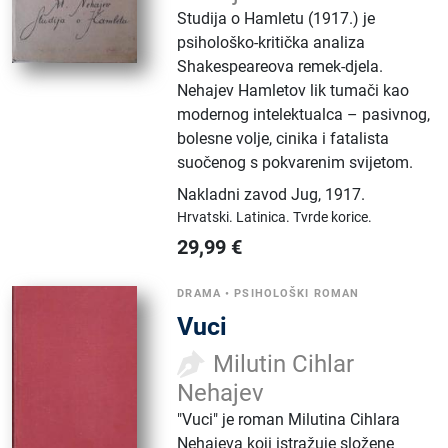
Studija o Hamletu (1917.) je
psihološko-kritička analiza
Shakespeareova remek-djela.
Nehajev Hamletov lik tumači kao
modernog intelektualca – pasivnog,
bolesne volje, cinika i fatalista
suočenog s pokvarenim svijetom.
Nakladni zavod Jug
,
1917.
Hrvatski.
Latinica.
Tvrde korice.
29,99
€
DRAMA
•
PSIHOLOŠKI ROMAN
Vuci
Milutin Cihlar
Nehajev
"Vuci" je roman Milutina Cihlara
Nehajeva koji istražuje složene