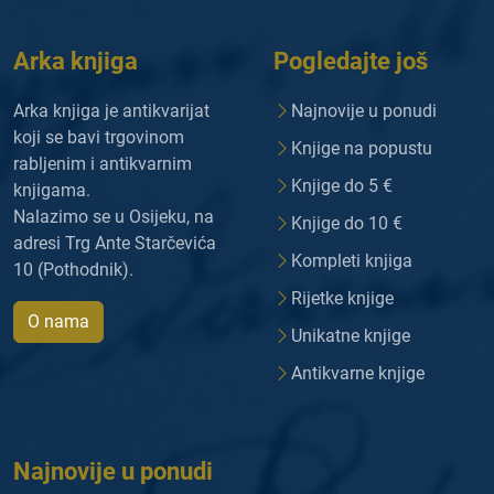
Arka knjiga
Pogledajte još
Arka knjiga je antikvarijat
Najnovije u ponudi
koji se bavi trgovinom
Knjige na popustu
rabljenim i antikvarnim
Knjige do 5 €
knjigama.
Nalazimo se u Osijeku, na
Knjige do 10 €
adresi Trg Ante Starčevića
Kompleti knjiga
10 (Pothodnik).
Rijetke knjige
O nama
Unikatne knjige
Antikvarne knjige
Najnovije u ponudi