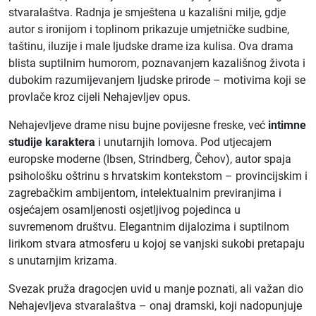
stvaralaštva. Radnja je smještena u kazališni milje, gdje
autor s ironijom i toplinom prikazuje umjetničke sudbine,
taštinu, iluzije i male ljudske drame iza kulisa. Ova drama
blista suptilnim humorom, poznavanjem kazališnog života i
dubokim razumijevanjem ljudske prirode – motivima koji se
provlače kroz cijeli Nehajevljev opus.
Nehajevljeve drame nisu bujne povijesne freske, već
intimne
studije karaktera
i unutarnjih lomova. Pod utjecajem
europske moderne (Ibsen, Strindberg, Čehov), autor spaja
psihološku oštrinu s hrvatskim kontekstom – provincijskim i
zagrebačkim ambijentom, intelektualnim previranjima i
osjećajem osamljenosti osjetljivog pojedinca u
suvremenom društvu. Elegantnim dijalozima i suptilnom
lirikom stvara atmosferu u kojoj se vanjski sukobi pretapaju
s unutarnjim krizama.
Svezak pruža dragocjen uvid u manje poznati, ali važan dio
Nehajevljeva stvaralaštva – onaj dramski, koji nadopunjuje