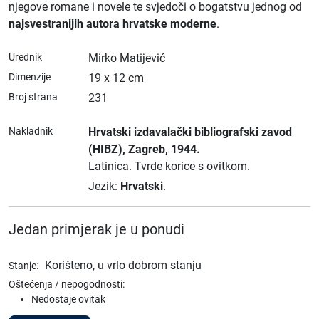
njegove romane i novele te svjedoči o bogatstvu jednog od
najsvestranijih autora hrvatske moderne
.
Urednik
Mirko Matijević
Dimenzije
19 x 12 cm
Broj strana
231
Nakladnik
Hrvatski izdavalački bibliografski zavod
(HIBZ)
, Zagreb
, 1944.
Latinica.
Tvrde korice s ovitkom.
Jezik:
Hrvatski
.
Jedan primjerak je u ponudi
:
Korišteno, u vrlo dobrom stanju
Stanje
Oštećenja / nepogodnosti:
Nedostaje ovitak