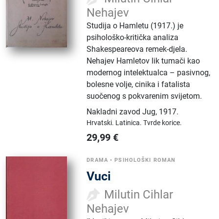
Nehajev
Studija o Hamletu (1917.) je
psihološko-kritička analiza
Shakespeareova remek-djela.
Nehajev Hamletov lik tumači kao
modernog intelektualca – pasivnog,
bolesne volje, cinika i fatalista
suočenog s pokvarenim svijetom.
Nakladni zavod Jug
,
1917.
Hrvatski.
Latinica.
Tvrde korice.
29,99
€
DRAMA
•
PSIHOLOŠKI ROMAN
Vuci
Milutin Cihlar
Nehajev