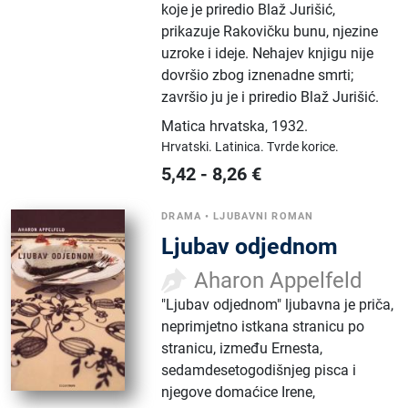
koje je priredio Blaž Jurišić,
prikazuje Rakovičku bunu, njezine
uzroke i ideje. Nehajev knjigu nije
dovršio zbog iznenadne smrti;
završio ju je i priredio Blaž Jurišić.
Matica hrvatska
,
1932.
Hrvatski.
Latinica.
Tvrde korice.
5,42
-
8,26
€
DRAMA
•
LJUBAVNI ROMAN
Ljubav odjednom
Aharon Appelfeld
"Ljubav odjednom" ljubavna je priča,
neprimjetno istkana stranicu po
stranicu, između Ernesta,
sedamdesetogodišnjeg pisca i
njegove domaćice Irene,