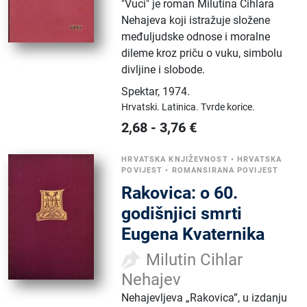
"Vuci" je roman Milutina Cihlara
Nehajeva koji istražuje složene
međuljudske odnose i moralne
dileme kroz priču o vuku, simbolu
divljine i slobode.
Spektar
,
1974.
Hrvatski.
Latinica.
Tvrde korice.
2,68
-
3,76
€
HRVATSKA KNJIŽEVNOST
•
HRVATSKA
POVIJEST
•
ROMANSIRANA POVIJEST
Rakovica: o 60.
godišnjici smrti
Eugena Kvaternika
Milutin Cihlar
Nehajev
Nehajevljeva „Rakovica”, u izdanju