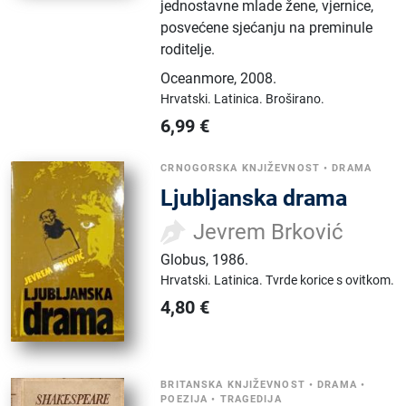
jednostavne mlade žene, vjernice,
posvećene sjećanju na preminule
roditelje.
Oceanmore
,
2008.
Hrvatski.
Latinica.
Broširano.
6,99
€
CRNOGORSKA KNJIŽEVNOST
•
DRAMA
Ljubljanska drama
Jevrem Brković
Globus
,
1986.
Hrvatski.
Latinica.
Tvrde korice s ovitkom.
4,80
€
BRITANSKA KNJIŽEVNOST
•
DRAMA
•
POEZIJA
•
TRAGEDIJA