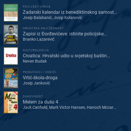
POVIJEST CRKVE
Zadarski kalendar iz benediktinskog samost...
Josip Balabanić, Josip Kolanović
HRVATSKA KNJIŽEVNOST
Zapisi iz Đorđevićeve: istinite policijske...
Branko Lazarević
KULTUROLOGIJA
Croatica: Hrvatski udio u svjetskoj baštin...
Neven Budak
PRIRUČNICI I VODIČI
Vrtić-škola-droga
Josip Janković
DUHOVNOST
Melem za dušu 4
Jack Canfield, Mark Victor Hansen, Hanoch Mccar...