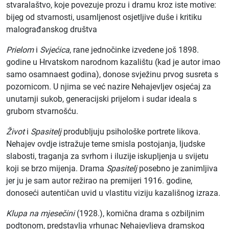
stvaralaštvo, koje povezuje prozu i dramu kroz iste motive:
bijeg od stvarnosti, usamljenost osjetljive duše i kritiku
malograđanskog društva
Prielom
i
Svjećica
, rane jednočinke izvedene još 1898.
godine u Hrvatskom narodnom kazalištu (kad je autor imao
samo osamnaest godina), donose svježinu prvog susreta s
pozornicom. U njima se već nazire Nehajevljev osjećaj za
unutarnji sukob, generacijski prijelom i sudar ideala s
grubom stvarnošću.
Život
i
Spasitelj
produbljuju psihološke portrete likova.
Nehajev ovdje istražuje teme smisla postojanja, ljudske
slabosti, traganja za svrhom i iluzije iskupljenja u svijetu
koji se brzo mijenja. Drama
Spasitelj
posebno je zanimljiva
jer ju je sam autor režirao na premijeri 1916. godine,
donoseći autentičan uvid u vlastitu viziju kazališnog izraza.
Klupa na mjesečini
(1928.), komična drama s ozbiljnim
podtonom, predstavlja vrhunac Nehajevljeva dramskog