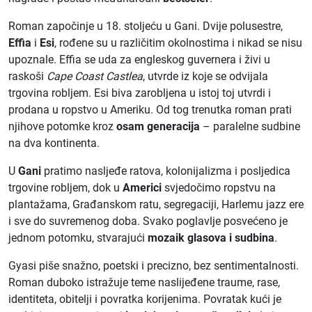
Roman započinje u 18. stoljeću u Gani. Dvije polusestre,
Effia
i
Esi
, rođene su u različitim okolnostima i nikad se nisu
upoznale. Effia se uda za engleskog guvernera i živi u
raskoši
Cape Coast Castlea
, utvrde iz koje se odvijala
trgovina robljem. Esi biva zarobljena u istoj toj utvrdi i
prodana u ropstvo u Ameriku. Od tog trenutka roman prati
njihove potomke kroz
osam generacija
– paralelne sudbine
na dva kontinenta.
U
Gani
pratimo nasljeđe ratova, kolonijalizma i posljedica
trgovine robljem, dok u
Americi
svjedočimo ropstvu na
plantažama, Građanskom ratu, segregaciji, Harlemu jazz ere
i sve do suvremenog doba. Svako poglavlje posvećeno je
jednom potomku, stvarajući
mozaik glasova i sudbina
.
Gyasi piše snažno, poetski i precizno, bez sentimentalnosti.
Roman duboko istražuje teme naslijeđene traume, rase,
identiteta, obitelji i povratka korijenima. Povratak kući je