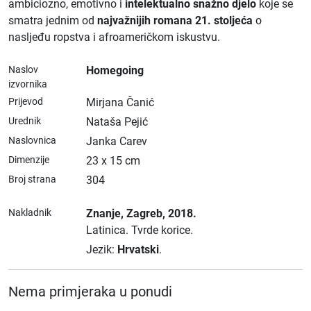
ambiciozno, emotivno i
intelektualno snažno djelo
koje se
smatra jednim od
najvažnijih romana 21. stoljeća
o
nasljeđu ropstva i afroameričkom iskustvu.
Naslov
Homegoing
izvornika
Prijevod
Mirjana Čanić
Urednik
Nataša Pejić
Naslovnica
Janka Carev
Dimenzije
23 x 15 cm
Broj strana
304
Nakladnik
Znanje
, Zagreb
, 2018.
Latinica.
Tvrde korice.
Jezik:
Hrvatski
.
Nema primjeraka u ponudi