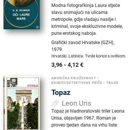
Modna fotografkinja Laura stječe
slavu snimajući na ulicama
metropole, gdje vladaju nasilje i
kriminal, svoje ekskluzivne modele,
pune erotskog naboja.
Grafički zavod Hrvatske (GZH)
,
1979.
Hrvatski.
Latinica.
Tvrde korice s ovitkom.
3,96
-
4,12
€
AMERIČKA KNJIŽEVNOST
•
KRIMIĆI/DETEKTIVSKE PRIČE
•
TRILER
Topaz
Leon Uris
Topaz je hladnoratovski triler Leona
Urisa, objavljen 1967. Roman je
proveo tjedan dana na vrhu liste