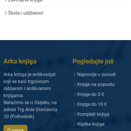
Škola i udžbenici
Arka knjiga
Pogledajte još
Arka knjiga je antikvarijat
Najnovije u ponudi
koji se bavi trgovinom
Knjige na popustu
rabljenim i antikvarnim
Knjige do 5 €
knjigama.
Nalazimo se u Osijeku, na
Knjige do 10 €
adresi Trg Ante Starčevića
Kompleti knjiga
10 (Pothodnik).
Rijetke knjige
O nama