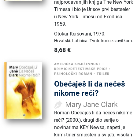
najprodavanijih knjiga The New York
Timesa i bio je Urisov prvi bestseler
u New York Timesu od Exodusa
1959.
Otokar Keršovani
,
1970.
Hrvatski.
Latinica.
Tvrde korice s ovitkom.
8,68
€
AMERIČKA KNJIŽEVNOST
•
KRIMIĆI/DETEKTIVSKE PRIČE
•
PSIHOLOŠKI ROMAN
•
TRILER
Obećaješ li da nećeš
nikome reći?
Mary Jane Clark
Roman Obećaješ li da nećeš nikome
reći? (2000.), drugi dio serije o
novinarima KEY Newsa, napeti je
krimi-triler smješten u svijetu visokih