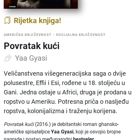
Rijetka knjiga
AMERIČKA KNJIŽEVNOST
•
SOCIJALNA KNJIŽEVNOST
Povratak kući
Yaa Gyasi
Veličanstvena višegeneracijska saga o dvije
polusestre, Effii i Esi, rođene u 18. stoljeću u
Gani. Jedna ostaje u Africi, druga je prodana u
ropstvo u Ameriku. Potresna priča o nasljeđu
ropstva, kolonijalizma i traženju korijena.
Povratak kući
(2016.) je debitantski roman ghansko-
američke spisateljice
Yaa Gyasi
, koji je osvojio brojne
nagrade i postao međunarodni
bestseler
.