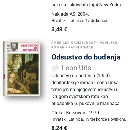
aukcija i skrivenih tajni New Yorka.
Naklada AS
,
2004.
Hrvatski.
Latinica.
Tvrde korice.
3,48
€
AMERIČKA KNJIŽEVNOST
•
POVIJESNI
ROMAN
•
RATNI ROMAN
Odsustvo do buđenja
Leon Uris
Odsustvo do buđenja (1953)
debitantski je roman Leona Urisa
temeljen na njegovom iskustvu u
Drugom svjetskom ratu kao
pripadnika 6. pukovnije marinaca.
Otokar Keršovani
,
1970.
Hrvatski.
Latinica.
Tvrde korice s ovitkom.
8,24
€