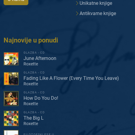
Unikatne knjige
Antikvarne knjige
Najnovije u ponudi
GLAZBA - CD
June Afternoon
Roxette
GLAZBA - CD
Fading Like A Flower (Every Time You Leave)
Roxette
GLAZBA - CD
How Do You Do!
Roxette
GLAZBA - CD
The Big L
Roxette
FILOZOFSKI ESEJI