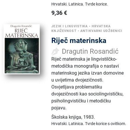
Hrvatski.
Latinica.
Tvrde korice.
9,36
€
JEZIK I LINGVISTIKA
•
HRVATSKA
KNJIŽEVNOST
•
ANTIKVARNI UDŽBENICI
Riječ materinska
Dragutin Rosandić
Riječ materinska je lingvistilčko-
metodička monografija o nastavi
materinskog jezika izvan domovine
u uvijetima dvojezičnosti.
Osvjetljava problematiku
dvojezičnosti kao sociolingvističku,
psiholingvističku i metodičku
pojavu.
Školska knjiga
,
1983.
Hrvatski.
Latinica.
Tvrde korice s ovitkom.