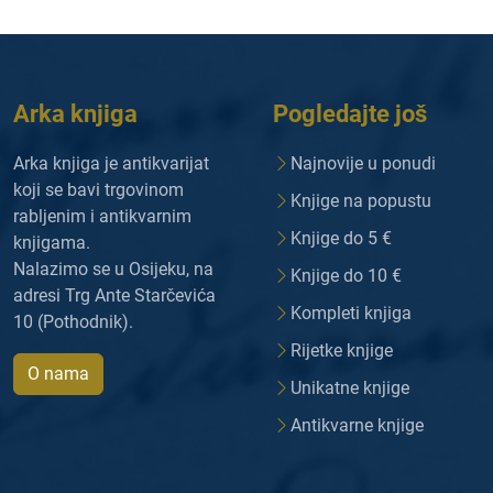
Arka knjiga
Pogledajte još
Arka knjiga je antikvarijat
Najnovije u ponudi
koji se bavi trgovinom
Knjige na popustu
rabljenim i antikvarnim
Knjige do 5 €
knjigama.
Nalazimo se u Osijeku, na
Knjige do 10 €
adresi Trg Ante Starčevića
Kompleti knjiga
10 (Pothodnik).
Rijetke knjige
O nama
Unikatne knjige
Antikvarne knjige