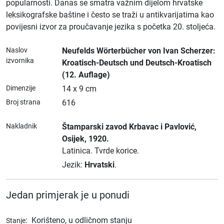
popularnosti. Danas se smatra važnim dijelom hrvatske
leksikografske baštine i često se traži u antikvarijatima kao
povijesni izvor za proučavanje jezika s početka 20. stoljeća.
Naslov
Neufelds Wörterbücher von Ivan Scherzer:
izvornika
Kroatisch-Deutsch und Deutsch-Kroatisch
(12. Auflage)
Dimenzije
14 x 9 cm
Broj strana
616
Nakladnik
Štamparski zavod Krbavac i Pavlović
,
Osijek
, 1920.
Latinica.
Tvrde korice.
Jezik:
Hrvatski
.
Jedan primjerak je u ponudi
:
Korišteno, u odličnom stanju
Stanje