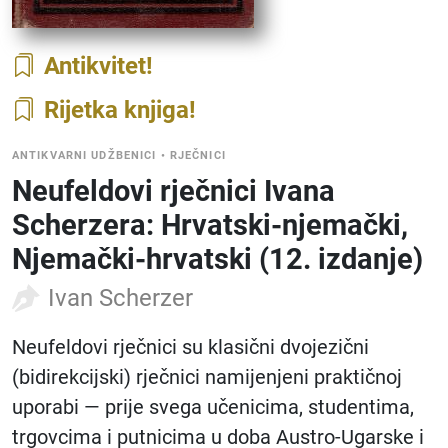
Antikvitet
Rijetka knjiga
ANTIKVARNI UDŽBENICI
•
RJEČNICI
Neufeldovi rječnici Ivana
Scherzera: Hrvatski-njemački,
Njemački-hrvatski (12. izdanje)
Ivan Scherzer
Neufeldovi rječnici su klasični dvojezični
(bidirekcijski) rječnici namijenjeni praktičnoj
uporabi — prije svega učenicima, studentima,
trgovcima i putnicima u doba Austro-Ugarske i