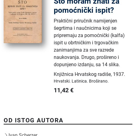
Što moram znati za
pomoćnički ispit?
Praktični priručnik namijenjen
šegrtima i naučnicima koji se
pripremaju za pomoćnički (kalfa)
ispit u obrtničkim i trgovačkim
zanimanjima za sve razrede
naukovanja. Drugo, prošireno i
dopunjeno izdanju, sa 14 slika.
Knjižnica Hrvatskog radiše
,
1937.
Hrvatski.
Latinica.
Broširano.
11,42
€
OD ISTOG AUTORA
Ivan Scherzer