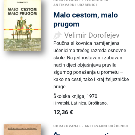
OBRAZOVANJE
•
PEDAGOGIJA
•
ANTIKVARNI UDŽBENICI
Malo cestom, malo
prugom
Velimir Dorofejev
Poučna slikovnica namijenjena
učenicima trećeg razreda osnovne
škole. Na jednostavan i zabavan
način djeci objašnjava pravila
sigurnog ponašanja u prometu –
kako na cesti, tako i kraj željezničke
pruge.
Školska knjiga
,
1970.
Hrvatski.
Latinica.
Broširano.
12,36
€
OBRAZOVANJE
•
ANTIKVARNI UDŽBENICI