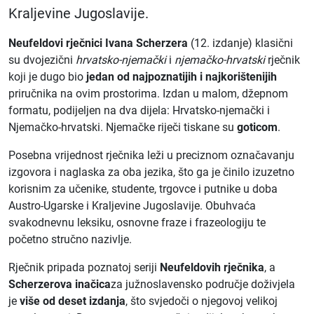
Kraljevine Jugoslavije.
Neufeldovi rječnici Ivana Scherzera
(12. izdanje) klasični
su dvojezični
hrvatsko-njemački
i
njemačko-hrvatski
rječnik
koji je dugo bio
jedan od najpoznatijih i najkorištenijih
priručnika na ovim prostorima. Izdan u malom, džepnom
formatu, podijeljen na dva dijela: Hrvatsko-njemački i
Njemačko-hrvatski. Njemačke riječi tiskane su
goticom
.
Posebna vrijednost rječnika leži u preciznom označavanju
izgovora i naglaska za oba jezika, što ga je činilo izuzetno
korisnim za učenike, studente, trgovce i putnike u doba
Austro-Ugarske i Kraljevine Jugoslavije. Obuhvaća
svakodnevnu leksiku, osnovne fraze i frazeologiju te
početno stručno nazivlje.
Rječnik pripada poznatoj seriji
Neufeldovih rječnika
, a
Scherzerova inačica
za južnoslavensko područje doživjela
je
više od deset izdanja
, što svjedoči o njegovoj velikoj