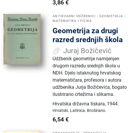
3,86
€
ANTIKVARNI UDŽBENICI
•
GEOMETRIJA
•
MATEMATIKA I FIZIKA
Geometrija za drugi
razred srednjih škola
Juraj Božičević
Udžbenik geometrije namijenjen
drugom razredu srednjih škola u
NDH. Djelo istaknutog hrvatskog
matematičara, profesora i autora
udžbenika Jurja Božičevića, bogato
ilustrirano crtežima i slikama.
Hrvatska državna tiskara
,
1944.
Hrvatski.
Latinica.
Broširano.
6,54
€