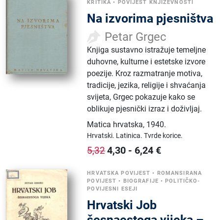
KRITIKA
•
POVIJEST KNJIŽEVNOSTI
Na izvorima pjesništva
Petar Grgec
Knjiga sustavno istražuje temeljne
duhovne, kulturne i estetske izvore
poezije. Kroz razmatranje motiva,
tradicije, jezika, religije i shvaćanja
svijeta, Grgec pokazuje kako se
oblikuje pjesnički izraz i doživljaj.
Matica hrvatska
,
1940.
Hrvatski.
Latinica.
Tvrde korice.
4,30
-
6,24
€
5,32
HRVATSKA POVIJEST
•
ROMANSIRANA
POVIJEST
•
BIOGRAFIJE
•
POLITIČKO-
POVIJESNI ESEJI
Hrvatski Job
šesnaestoga vijeka –