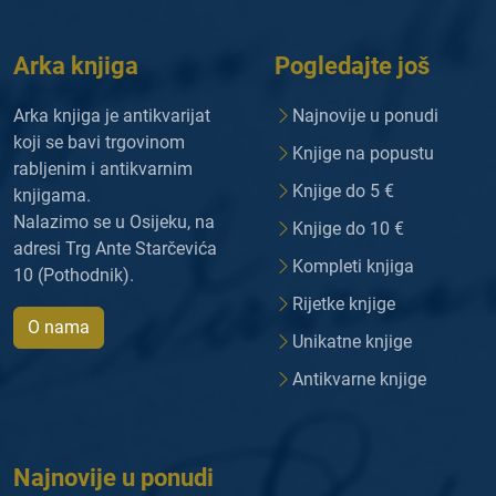
Arka knjiga
Pogledajte još
Arka knjiga je antikvarijat
Najnovije u ponudi
koji se bavi trgovinom
Knjige na popustu
rabljenim i antikvarnim
Knjige do 5 €
knjigama.
Nalazimo se u Osijeku, na
Knjige do 10 €
adresi Trg Ante Starčevića
Kompleti knjiga
10 (Pothodnik).
Rijetke knjige
O nama
Unikatne knjige
Antikvarne knjige
Najnovije u ponudi