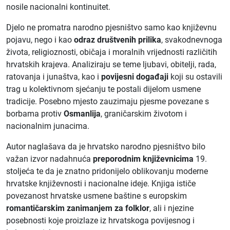
nosile nacionalni kontinuitet.
Djelo ne promatra narodno pjesništvo samo kao književnu
pojavu, nego i kao
odraz društvenih prilika
, svakodnevnoga
života, religioznosti, običaja i moralnih vrijednosti različitih
hrvatskih krajeva. Analiziraju se teme ljubavi, obitelji, rada,
ratovanja i junaštva, kao i
povijesni događaji
koji su ostavili
trag u kolektivnom sjećanju te postali dijelom usmene
tradicije. Posebno mjesto zauzimaju pjesme povezane s
borbama protiv
Osmanlija
, graničarskim životom i
nacionalnim junacima.
Autor naglašava da je hrvatsko narodno pjesništvo bilo
važan izvor nadahnuća
preporodnim književnicima
19.
stoljeća te da je znatno pridonijelo oblikovanju moderne
hrvatske književnosti i nacionalne ideje. Knjiga ističe
povezanost hrvatske usmene baštine s europskim
romantičarskim zanimanjem za folklor
, ali i njezine
posebnosti koje proizlaze iz hrvatskoga povijesnog i