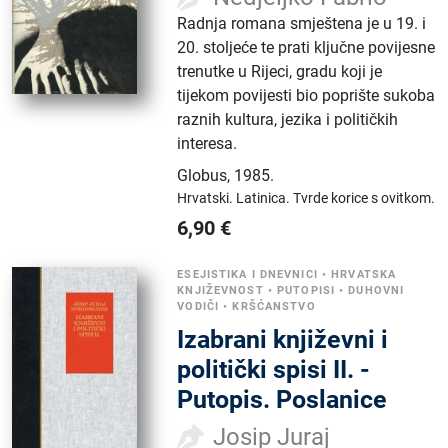
Radnja romana smještena je u 19. i
20. stoljeće te prati ključne povijesne
trenutke u Rijeci, gradu koji je
tijekom povijesti bio poprište sukoba
raznih kultura, jezika i političkih
interesa.
Globus
,
1985.
Hrvatski.
Latinica.
Tvrde korice s ovitkom.
6,90
€
ESEJISTIKA I DNEVNICI
•
HRVATSKA
KNJIŽEVNOST
•
PUTOPISI
•
DUHOVNI
VODIČI
•
KRŠĆANSTVO
Izabrani književni i
politički spisi II. -
Putopis. Poslanice
Josip Juraj