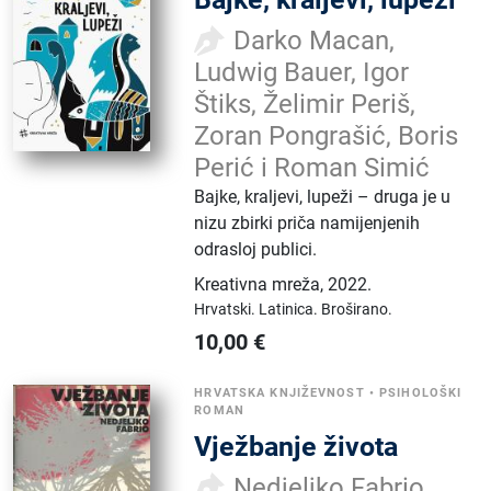
Darko Macan,
Ludwig Bauer, Igor
Štiks, Želimir Periš,
Zoran Pongrašić, Boris
Perić i Roman Simić
Bajke, kraljevi, lupeži – druga je u
nizu zbirki priča namijenjenih
odrasloj publici.
Kreativna mreža
,
2022.
Hrvatski.
Latinica.
Broširano.
10,00
€
HRVATSKA KNJIŽEVNOST
•
PSIHOLOŠKI
ROMAN
Vježbanje života
Nedjeljko Fabrio