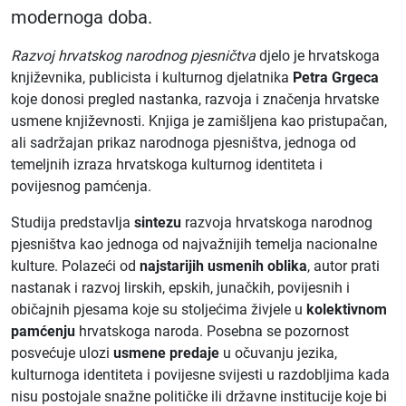
modernoga doba.
Razvoj hrvatskog narodnog pjesničtva
djelo je hrvatskoga
književnika, publicista i kulturnog djelatnika
Petra Grgeca
koje donosi pregled nastanka, razvoja i značenja hrvatske
usmene književnosti. Knjiga je zamišljena kao pristupačan,
ali sadržajan prikaz narodnoga pjesništva, jednoga od
temeljnih izraza hrvatskoga kulturnog identiteta i
povijesnog pamćenja.
Studija predstavlja
sintezu
razvoja hrvatskoga narodnog
pjesništva kao jednoga od najvažnijih temelja nacionalne
kulture. Polazeći od
najstarijih usmenih oblika
, autor prati
nastanak i razvoj lirskih, epskih, junačkih, povijesnih i
običajnih pjesama koje su stoljećima živjele u
kolektivnom
pamćenju
hrvatskoga naroda. Posebna se pozornost
posvećuje ulozi
usmene predaje
u očuvanju jezika,
kulturnoga identiteta i povijesne svijesti u razdobljima kada
nisu postojale snažne političke ili državne institucije koje bi