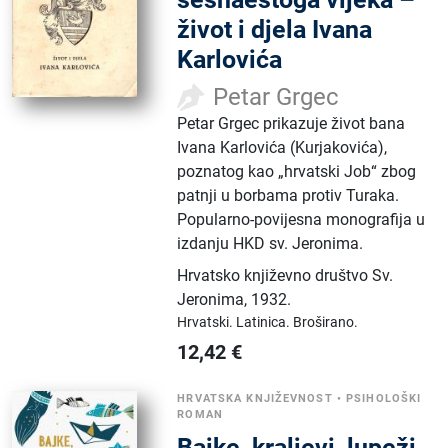
život i djela Ivana
Karlovića
Petar Grgec
Petar Grgec prikazuje život bana
Ivana Karlovića (Kurjakovića),
poznatog kao „hrvatski Job“ zbog
patnji u borbama protiv Turaka.
Popularno-povijesna monografija u
izdanju HKD sv. Jeronima.
Hrvatsko književno društvo Sv.
Jeronima
,
1932.
Hrvatski.
Latinica.
Broširano.
12,42
€
HRVATSKA KNJIŽEVNOST
•
PSIHOLOŠKI
ROMAN
Bajke, kraljevi, lupeži