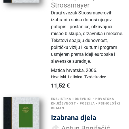
Strossmayer
Drugi svezak Strossmayerovih
izabranih spisa donosi njegov
putopis i poslanice, otkrivajući
misao biskupa, državnika i mecene.
Tekstovi spajaju duhovnost,
političku viziju i kulturni program
usmjeren prema ideji europske i
slavenske suradnje.
Matica hrvatska
,
2006.
Hrvatski.
Latinica.
Tvrde korice.
11,52
€
ESEJISTIKA I DNEVNICI
•
HRVATSKA
KNJIŽEVNOST
•
POEZIJA
•
PSIHOLOŠKI
ROMAN
Izabrana djela
Antun Bonifačić