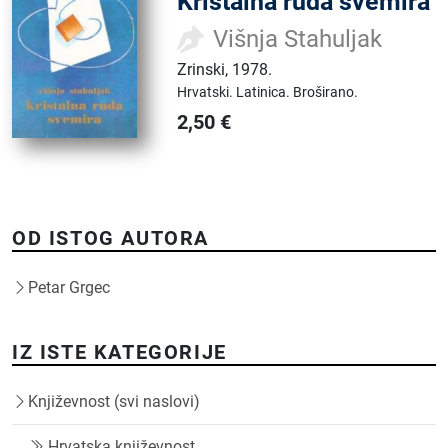
Kristalna ruda svemira
Višnja Stahuljak
Zrinski
,
1978.
Hrvatski.
Latinica.
Broširano.
2,50
€
OD ISTOG AUTORA
Petar Grgec
IZ ISTE KATEGORIJE
Književnost (svi naslovi)
Hrvatska književnost