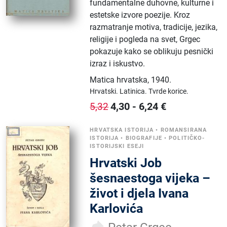
fundamentalne duhovne, kulturne i
estetske izvore poezije. Kroz
razmatranje motiva, tradicije, jezika,
religije i pogleda na svet, Grgec
pokazuje kako se oblikuju pesnički
izraz i iskustvo.
Matica hrvatska
,
1940.
Hrvatski.
Latinica.
Tvrde korice.
4,30
-
6,24
€
5,32
HRVATSKA ISTORIJA
•
ROMANSIRANA
ISTORIJA
•
BIOGRAFIJE
•
POLITIČKO-
ISTORIJSKI ESEJI
Hrvatski Job
šesnaestoga vijeka –
život i djela Ivana
Karlovića