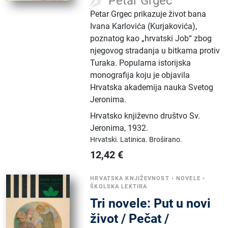
Petar Grgec
Petar Grgec prikazuje život bana
Ivana Karlovića (Kurjakovića),
poznatog kao „hrvatski Job“ zbog
njegovog stradanja u bitkama protiv
Turaka. Popularna istorijska
monografija koju je objavila
Hrvatska akademija nauka Svetog
Jeronima.
Hrvatsko književno društvo Sv.
Jeronima
,
1932.
Hrvatski.
Latinica.
Broširano.
12,42
€
HRVATSKA KNJIŽEVNOST
•
NOVELE
•
ŠKOLSKA LEKTIRA
Tri novele: Put u novi
život / Pečat /