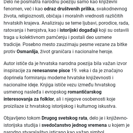
Delo ne posmatra narodnu poeziju samo kao književni
fenomen, već i kao
odraz društvenih prilika
, svakodnevnog
života, religioznosti, običaja i moralnih vrednosti različitih
hrvatskih krajeva. Analiziraju se teme ljubavi, porodice, rada,
ratovanja i herojstva, kao i
istorijski događaji
koji su ostavili
traga u kolektivnom pamćenju i postali deo usmene
tradicije. Posebno mesto zauzimaju pesme vezane za bitke
protiv
Osmanlija
, život graničara i nacionalne heroje.
Autor ističe da je hrvatska narodna poezija bila važan izvor
inspiracije za
renesansne pisce
19. veka i da je značajno
doprinela formiranju moderne hrvatske književnosti i
nacionalne ideje. Knjiga ističe vezu između hrvatskog
usmenog nasleđa i evropskog
romantičarskog
interesovanja za folklor
, ali i njegove osobenosti koje
proizilaze iz hrvatskog istorijskog i kulturnog iskustva.
Objavljeno tokom
Drugog svetskog rata
, delo je i književno-
istorijska studija i
svedočanstvo jednog vremena
u kojem je
narodno stvaralaštvo isticano kao važan simbol