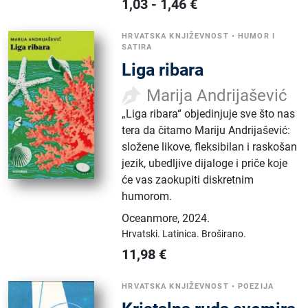
1,03
-
1,46
€
HRVATSKA KNJIŽEVNOST
•
HUMOR I
SATIRA
Liga ribara
Marija Andrijašević
„Liga ribara“ objedinjuje sve što nas
tera da čitamo Mariju Andrijašević:
složene likove, fleksibilan i raskošan
jezik, ubedljive dijaloge i priče koje
će vas zaokupiti diskretnim
humorom.
Oceanmore
,
2024.
Hrvatski.
Latinica.
Broširano.
11,98
€
HRVATSKA KNJIŽEVNOST
•
POEZIJA