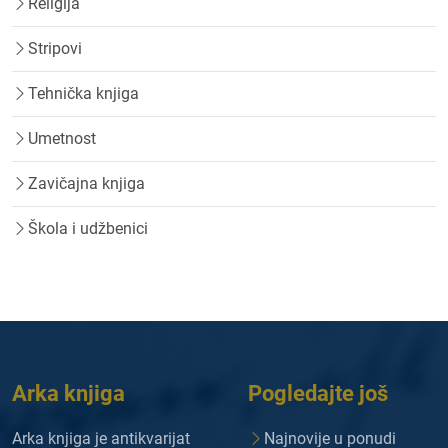
Religija
Stripovi
Tehnička knjiga
Umetnost
Zavičajna knjiga
Škola i udžbenici
Arka knjiga
Pogledajte još
Arka knjiga je antikvarijat
Najnovije u ponudi