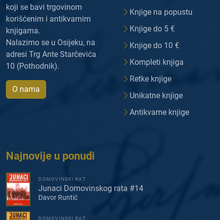
koji se bavi trgovinom
Knjige na popustu
korišćenim i antikvarnim
Knjige do 5 €
knjigama.
Nalazimo se u Osijeku, na
Knjige do 10 €
adresi Trg Ante Starčevića
Kompleti knjiga
10 (Pothodnik).
Retke knjige
O nama
Unikatne knjige
Antikvarne knjige
Najnovije u ponudi
DOMOVINSKI RAT
Junaci Domovinskog rata #14
Davor Runtić
DOMOVINSKI RAT