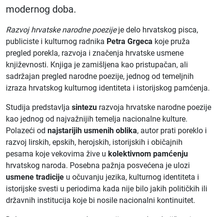
modernog doba.
Razvoj hrvatske narodne poezije
je delo hrvatskog pisca,
publiciste i kulturnog radnika
Petra Grgeca
koje pruža
pregled porekla, razvoja i značenja hrvatske usmene
književnosti. Knjiga je zamišljena kao pristupačan, ali
sadržajan pregled narodne poezije, jednog od temeljnih
izraza hrvatskog kulturnog identiteta i istorijskog pamćenja.
Studija predstavlja
sintezu
razvoja hrvatske narodne poezije
kao jednog od najvažnijih temelja nacionalne kulture.
Polazeći od
najstarijih usmenih oblika
, autor prati poreklo i
razvoj lirskih, epskih, herojskih, istorijskih i običajnih
pesama koje vekovima žive u
kolektivnom pamćenju
hrvatskog naroda. Posebna pažnja posvećena je ulozi
usmene tradicije
u očuvanju jezika, kulturnog identiteta i
istorijske svesti u periodima kada nije bilo jakih političkih ili
državnih institucija koje bi nosile nacionalni kontinuitet.