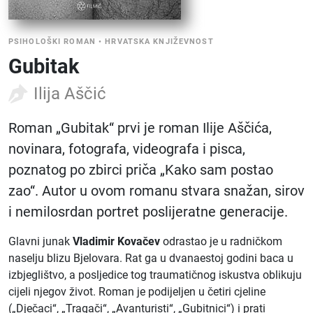
PSIHOLOŠKI ROMAN
•
HRVATSKA KNJIŽEVNOST
Gubitak
Ilija Aščić
Roman „Gubitak“ prvi je roman Ilije Aščića,
novinara, fotografa, videografa i pisca,
poznatog po zbirci priča „Kako sam postao
zao“. Autor u ovom romanu stvara snažan, sirov
i nemilosrdan portret poslijeratne generacije.
Glavni junak
Vladimir Kovačev
odrastao je u radničkom
naselju blizu Bjelovara. Rat ga u dvanaestoj godini baca u
izbjeglištvo, a posljedice tog traumatičnog iskustva oblikuju
cijeli njegov život. Roman je podijeljen u četiri cjeline
(„Dječaci“, „Tragači“, „Avanturisti“, „Gubitnici“) i prati