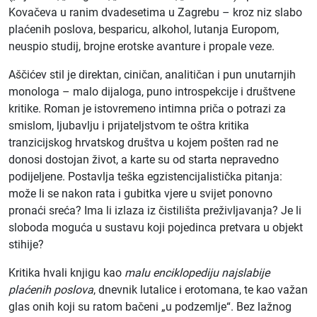
Kovačeva u ranim dvadesetima u Zagrebu – kroz niz slabo
plaćenih poslova, besparicu, alkohol, lutanja Europom,
neuspio studij, brojne erotske avanture i propale veze.
Aščićev stil je direktan, ciničan, analitičan i pun unutarnjih
monologa – malo dijaloga, puno introspekcije i društvene
kritike. Roman je istovremeno intimna priča o potrazi za
smislom, ljubavlju i prijateljstvom te oštra kritika
tranzicijskog hrvatskog društva u kojem pošten rad ne
donosi dostojan život, a karte su od starta nepravedno
podijeljene. Postavlja teška egzistencijalistička pitanja:
može li se nakon rata i gubitka vjere u svijet ponovno
pronaći sreća? Ima li izlaza iz čistilišta preživljavanja? Je li
sloboda moguća u sustavu koji pojedinca pretvara u objekt
stihije?
Kritika hvali knjigu kao
malu enciklopediju najslabije
plaćenih poslova
, dnevnik lutalice i erotomana, te kao važan
glas onih koji su ratom bačeni „u podzemlje“. Bez lažnog