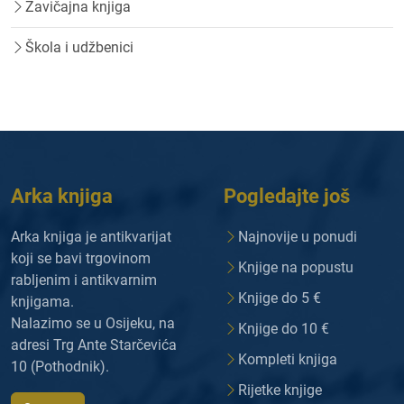
Zavičajna knjiga
Škola i udžbenici
Arka knjiga
Pogledajte još
Arka knjiga je antikvarijat
Najnovije u ponudi
koji se bavi trgovinom
Knjige na popustu
rabljenim i antikvarnim
Knjige do 5 €
knjigama.
Nalazimo se u Osijeku, na
Knjige do 10 €
adresi Trg Ante Starčevića
Kompleti knjiga
10 (Pothodnik).
Rijetke knjige