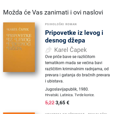
Možda će Vas zanimati i ovi naslovi
PSIHOLOŠKI ROMAN
Pripovetke iz levog i
desnog džepa
Karel Čapek
Ove priče bave se različitom
tematikom mada se većina bavi
različitim kriminalnim radnjama, od
prevara i gatanja do bračnih prevara
i ubistava.
Jugoslavijapublik
,
1980.
Hrvatski.
Latinica.
Tvrde korice.
3,65
€
5,22