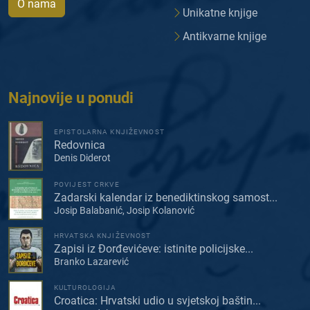
O nama
Unikatne knjige
Antikvarne knjige
Najnovije u ponudi
EPISTOLARNA KNJIŽEVNOST
Redovnica
Denis Diderot
POVIJEST CRKVE
Zadarski kalendar iz benediktinskog samost...
Josip Balabanić, Josip Kolanović
HRVATSKA KNJIŽEVNOST
Zapisi iz Đorđevićeve: istinite policijske...
Branko Lazarević
KULTUROLOGIJA
Croatica: Hrvatski udio u svjetskoj baštin...