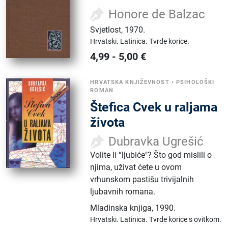
Honore de Balzac
Svjetlost
,
1970.
Hrvatski.
Latinica.
Tvrde korice.
4,99
-
5,00
€
HRVATSKA KNJIŽEVNOST
•
PSIHOLOŠKI
ROMAN
Štefica Cvek u raljama
života
Dubravka Ugrešić
Volite li “ljubiće"? Što god mislili o
njima, uživat ćete u ovom
vrhunskom pastišu trivijalnih
ljubavnih romana.
Mladinska knjiga
,
1990.
Hrvatski.
Latinica.
Tvrde korice s ovitkom.