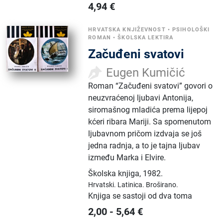
4,94
€
HRVATSKA KNJIŽEVNOST
•
PSIHOLOŠKI
ROMAN
•
ŠKOLSKA LEKTIRA
Začuđeni svatovi
Eugen Kumičić
Roman “Začuđeni svatovi” govori o
neuzvraćenoj ljubavi Antonija,
siromašnog mladića prema lijepoj
kćeri ribara Mariji. Sa spomenutom
ljubavnom pričom izdvaja se još
jedna radnja, a to je tajna ljubav
između Marka i Elvire.
Školska knjiga
,
1982.
Hrvatski.
Latinica.
Broširano.
Knjiga se sastoji od dva toma
2,00
-
5,64
€