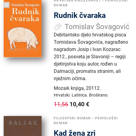
HRVATSKA KNJIŽEVNOST
•
PSIHOLOŠKI
ROMAN
Rudnik čvaraka
Tomislav Šovagović
Debitantsko djelo hrvatskog pisca
Tomislava Šovagovića, nagrađeno
nagradom Josip i Ivan Kozarac
2012., posveta je Slavoniji – regiji
djetinjstva koju autor, rođen u
Dalmaciji, promatra stranim, ali
nježnim očima.
Mozaik knjiga
,
20112.
Hrvatski.
Latinica.
Broširano.
10,40
€
11,56
FILOZOFSKI ROMAN
•
PSIHOLOŠKI
ROMAN
Kad žena zri