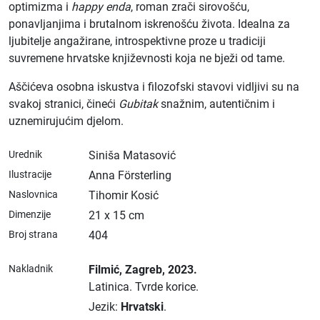
optimizma i
happy enda
, roman zrači sirovošću,
ponavljanjima i brutalnom iskrenošću života. Idealna za
ljubitelje angažirane, introspektivne proze u tradiciji
suvremene hrvatske književnosti koja ne bježi od tame.
Aščićeva osobna iskustva i filozofski stavovi vidljivi su na
svakoj stranici, čineći
Gubitak
snažnim, autentičnim i
uznemirujućim djelom.
Urednik
Siniša Matasović
Ilustracije
Anna Försterling
Naslovnica
Tihomir Kosić
Dimenzije
21 x 15 cm
Broj strana
404
Nakladnik
Filmić
, Zagreb
, 2023.
Latinica.
Tvrde korice.
Jezik:
Hrvatski
.