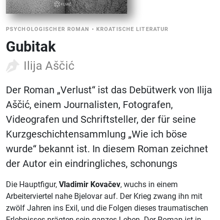
PSYCHOLOGISCHER ROMAN
•
KROATISCHE LITERATUR
Gubitak
Ilija Aščić
Der Roman „Verlust“ ist das Debütwerk von Ilija
Aščić, einem Journalisten, Fotografen,
Videografen und Schriftsteller, der für seine
Kurzgeschichtensammlung „Wie ich böse
wurde“ bekannt ist. In diesem Roman zeichnet
der Autor ein eindringliches, schonungs
Die Hauptfigur,
Vladimir Kovačev
, wuchs in einem
Arbeiterviertel nahe Bjelovar auf. Der Krieg zwang ihn mit
zwölf Jahren ins Exil, und die Folgen dieses traumatischen
Erlebnisses prägten sein ganzes Leben. Der Roman ist in