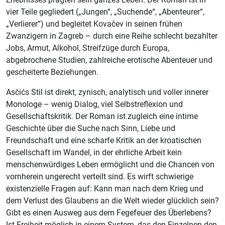
vier Teile gegliedert („Jungen“, „Suchende“, „Abenteurer“,
„Verlierer“) und begleitet Kovačev in seinen frühen
Zwanzigern in Zagreb – durch eine Reihe schlecht bezahlter
Jobs, Armut, Alkohol, Streifzüge durch Europa,
abgebrochene Studien, zahlreiche erotische Abenteuer und
gescheiterte Beziehungen.
Asčićs Stil ist direkt, zynisch, analytisch und voller innerer
Monologe – wenig Dialog, viel Selbstreflexion und
Gesellschaftskritik. Der Roman ist zugleich eine intime
Geschichte über die Suche nach Sinn, Liebe und
Freundschaft und eine scharfe Kritik an der kroatischen
Gesellschaft im Wandel, in der ehrliche Arbeit kein
menschenwürdiges Leben ermöglicht und die Chancen von
vornherein ungerecht verteilt sind. Es wirft schwierige
existenzielle Fragen auf: Kann man nach dem Krieg und
dem Verlust des Glaubens an die Welt wieder glücklich sein?
Gibt es einen Ausweg aus dem Fegefeuer des Überlebens?
Ist Freiheit möglich in einem System, das den Einzelnen den