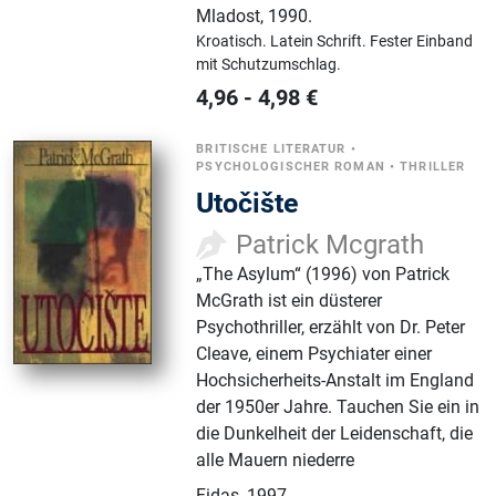
Mladost
,
1990.
Kroatisch.
Latein Schrift.
Fester Einband
mit Schutzumschlag.
4,96
-
4,98
€
BRITISCHE LITERATUR
•
PSYCHOLOGISCHER ROMAN
•
THRILLER
Utočište
Patrick Mcgrath
„The Asylum“ (1996) von Patrick
McGrath ist ein düsterer
Psychothriller, erzählt von Dr. Peter
Cleave, einem Psychiater einer
Hochsicherheits-Anstalt im England
der 1950er Jahre. Tauchen Sie ein in
die Dunkelheit der Leidenschaft, die
alle Mauern niederre
Fidas
,
1997.