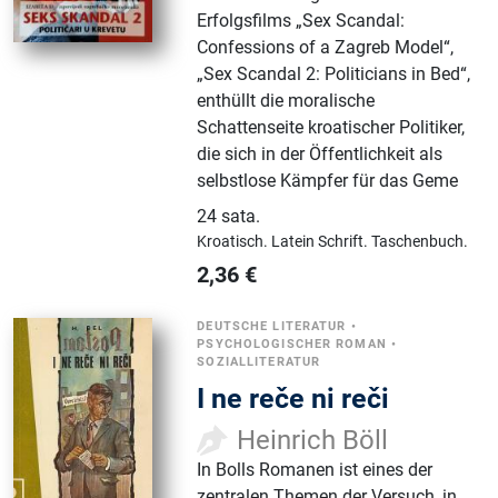
Erfolgsfilms „Sex Scandal:
Confessions of a Zagreb Model“,
„Sex Scandal 2: Politicians in Bed“,
enthüllt die moralische
Schattenseite kroatischer Politiker,
die sich in der Öffentlichkeit als
selbstlose Kämpfer für das Geme
24 sata
.
Kroatisch.
Latein Schrift.
Taschenbuch.
2,36
€
DEUTSCHE LITERATUR
•
PSYCHOLOGISCHER ROMAN
•
SOZIALLITERATUR
I ne reče ni reči
Heinrich Böll
In Bolls Romanen ist eines der
zentralen Themen der Versuch, in