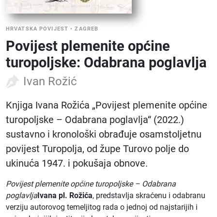
HRVATSKA POVIJEST
•
ZAGREB
Povijest plemenite općine
turopoljske: Odabrana poglavlja
Ivan Rožić
Knjiga Ivana Rožića „Povijest plemenite općine
turopoljske – Odabrana poglavlja“ (2022.)
sustavno i kronološki obrađuje osamstoljetnu
povijest Turopolja, od župe Turovo polje do
ukinuća 1947. i pokušaja obnove.
Povijest plemenite općine turopoljske – Odabrana
poglavlja
Ivana pl. Rožića
, predstavlja skraćenu i odabranu
verziju autorovog temeljitog rada o jednoj od najstarijih i