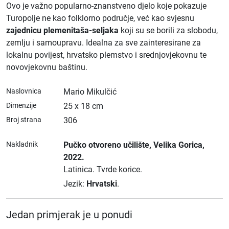
Ovo je važno popularno-znanstveno djelo koje pokazuje
Turopolje ne kao folklorno područje, već kao svjesnu
zajednicu plemenitaša-seljaka
koji su se borili za slobodu,
zemlju i samoupravu. Idealna za sve zainteresirane za
lokalnu povijest, hrvatsko plemstvo i srednjovjekovnu te
novovjekovnu baštinu.
Naslovnica
Mario Mikulčić
Dimenzije
25 x 18 cm
Broj strana
306
Nakladnik
Pučko otvoreno učilište
, Velika Gorica
,
2022.
Latinica.
Tvrde korice.
Jezik:
Hrvatski
.
Jedan primjerak je u ponudi