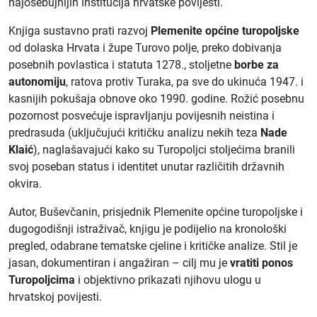
najosebujnijih institucija hrvatske povijesti.
Knjiga sustavno prati razvoj
Plemenite općine turopoljske
od dolaska Hrvata i župe Turovo polje, preko dobivanja
posebnih povlastica i statuta 1278., stoljetne
borbe za
autonomiju
, ratova protiv Turaka, pa sve do ukinuća 1947. i
kasnijih pokušaja obnove oko 1990. godine. Rožić posebnu
pozornost posvećuje ispravljanju povijesnih neistina i
predrasuda (uključujući kritičku analizu nekih teza
Nade
Klaić
), naglašavajući kako su Turopoljci stoljećima branili
svoj poseban status i identitet unutar različitih državnih
okvira.
Autor, Buševčanin, prisjednik Plemenite općine turopoljske i
dugogodišnji istraživač, knjigu je podijelio na kronološki
pregled, odabrane tematske cjeline i kritičke analize. Stil je
jasan, dokumentiran i angažiran – cilj mu je
vratiti ponos
Turopoljcima
i objektivno prikazati njihovu ulogu u
hrvatskoj povijesti.