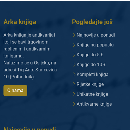
Arka knjiga
Pogledajte još
Arka knjiga je antikvarijat
Najnovije u ponudi
koji se bavi trgovinom
Knjige na popustu
rabljenim i antikvarnim
Knjige do 5 €
knjigama.
Nalazimo se u Osijeku, na
Knjige do 10 €
adresi Trg Ante Starčevića
Kompleti knjiga
10 (Pothodnik).
Rijetke knjige
O nama
Unikatne knjige
Antikvarne knjige
Najnovije u ponudi