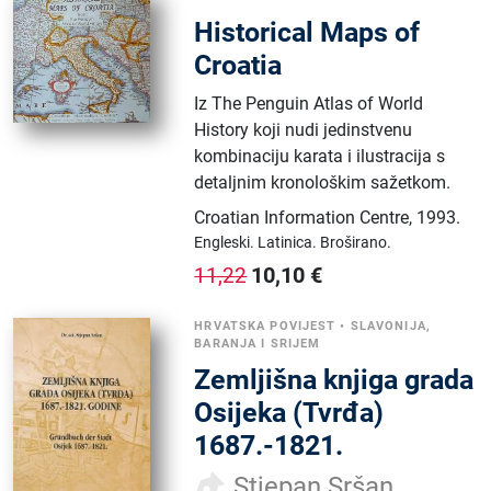
Historical Maps of
Croatia
Iz The Penguin Atlas of World
History koji nudi jedinstvenu
kombinaciju karata i ilustracija s
detaljnim kronološkim sažetkom.
Croatian Information Centre
,
1993.
Engleski.
Latinica.
Broširano.
10,10
€
11,22
HRVATSKA POVIJEST
•
SLAVONIJA,
BARANJA I SRIJEM
Zemljišna knjiga grada
Osijeka (Tvrđa)
1687.-1821.
Stjepan Sršan