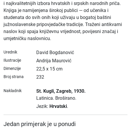
i najkvalitetnijih izbora hrvatskih i srpskih narodnih priča.
Knjiga je namijenjena širokoj publici — od učenika i
studenata do svih onih koji uživaju u bogatoj baštini
južnoslavenske pripovjedačke tradicije. Traženi antikvarni
naslov koji spaja književnu vrijednost, povijesni značaj i
umjetničku naslovnicu.
Urednik
David Bogdanović
Ilustracije
Andrija Maurović
Dimenzije
22,5 x 15 cm
Broj strana
232
Nakladnik
St. Kugli
, Zagreb
, 1930.
Latinica.
Broširano.
Jezik:
Hrvatski
.
Jedan primjerak je u ponudi