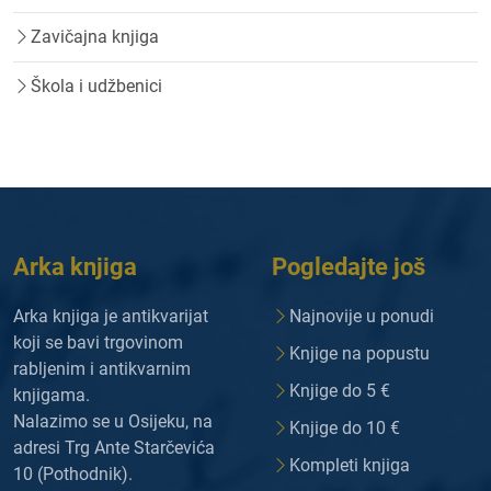
Zavičajna knjiga
Škola i udžbenici
Arka knjiga
Pogledajte još
Arka knjiga je antikvarijat
Najnovije u ponudi
koji se bavi trgovinom
Knjige na popustu
rabljenim i antikvarnim
Knjige do 5 €
knjigama.
Nalazimo se u Osijeku, na
Knjige do 10 €
adresi Trg Ante Starčevića
Kompleti knjiga
10 (Pothodnik).