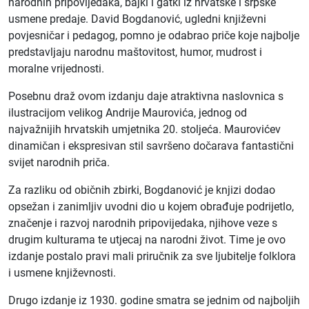
narodnih pripovijedaka, bajki i gatki iz hrvatske i srpske
usmene predaje. David Bogdanović, ugledni književni
povjesničar i pedagog, pomno je odabrao priče koje najbolje
predstavljaju narodnu maštovitost, humor, mudrost i
moralne vrijednosti.
Posebnu draž ovom izdanju daje atraktivna naslovnica s
ilustracijom velikog Andrije Maurovića, jednog od
najvažnijih hrvatskih umjetnika 20. stoljeća. Maurovićev
dinamičan i ekspresivan stil savršeno dočarava fantastični
svijet narodnih priča.
Za razliku od običnih zbirki, Bogdanović je knjizi dodao
opsežan i zanimljiv uvodni dio u kojem obrađuje podrijetlo,
značenje i razvoj narodnih pripovijedaka, njihove veze s
drugim kulturama te utjecaj na narodni život. Time je ovo
izdanje postalo pravi mali priručnik za sve ljubitelje folklora
i usmene književnosti.
Drugо izdanje iz 1930. godine smatra se jednim od najboljih