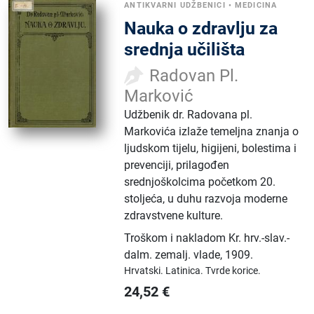
ANTIKVARNI UDŽBENICI
•
MEDICINA
Nauka o zdravlju za
srednja učilišta
Radovan Pl.
Marković
Udžbenik dr. Radovana pl.
Markovića izlaže temeljna znanja o
ljudskom tijelu, higijeni, bolestima i
prevenciji, prilagođen
srednjoškolcima početkom 20.
stoljeća, u duhu razvoja moderne
zdravstvene kulture.
Troškom i nakladom Kr. hrv.-slav.-
dalm. zemalj. vlade
,
1909.
Hrvatski.
Latinica.
Tvrde korice.
24,52
€