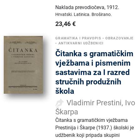
Naklada prevodiočeva
,
1912.
Hrvatski.
Latinica.
Broširano.
23,46
€
GRAMATIKA I PRAVOPIS
•
OBRAZOVANJE
•
ANTIKVARNI UDŽBENICI
Čitanka s gramatičkim
vježbama i pismenim
sastavima za I razred
stručnih produžnih
škola
Vladimir Prestini, Ivo
Škarpa
Čitanka s gramatičkim vježbama
Prestinija i Škarpe (1937.) školski je
udžbenik koji pripada skupini