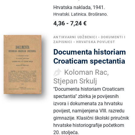
Hrvatska naklada
,
1941.
Hrvatski.
Latinica.
Broširano.
4,36
-
7,24
€
ANTIKVARNI UDŽBENICI
•
DOKUMENTI I
ZAPISNICI
•
HRVATSKA POVIJEST
Documenta historiam
Croaticam spectantia
Koloman Rac,
Stjepan Srkulj
"Documenta historiam Croaticam
spectantia" zbirka je povijesnih
izvora i dokumenata za hrvatsku
povijest, namijenjena VIII. razredu
gimnazije. Klasični školski priručnik
hrvatske historiografije početkom
20. stoljeća.