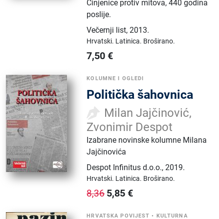
Činjenice protiv mitova, 440 godina
poslije.
Večernji list
,
2013.
Hrvatski.
Latinica.
Broširano.
7,50
€
KOLUMNE I OGLEDI
Politička šahovnica
Milan Jajčinović,
Zvonimir Despot
Izabrane novinske kolumne Milana
Jajčinovića
Despot Infinitus d.o.o.
,
2019.
Hrvatski.
Latinica.
Broširano.
5,85
€
8,36
HRVATSKA POVIJEST
•
KULTURNA