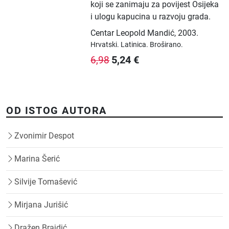
koji se zanimaju za povijest Osijeka
i ulogu kapucina u razvoju grada.
Centar Leopold Mandić
,
2003.
Hrvatski.
Latinica.
Broširano.
5,24
€
6,98
OD ISTOG AUTORA
Zvonimir Despot
Marina Šerić
Silvije Tomašević
Mirjana Jurišić
Dražen Brajdić