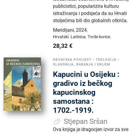
publicistici, popularizira kulturu
istraživanja i podsjeća da su Hrvati
stoljećima bili dio globalnih otkrića.
Meridijani
,
2024.
Hrvatski.
Latinica.
Tvrde korice.
28,32
€
HRVATSKA POVIJEST
•
TEOLOGIJA
•
SLAVONIJA, BARANJA I SRIJEM
Kapucini u Osijeku :
gradivo iz bečkog
kapucinskog
samostana :
1702.-1919.
Stjepan Sršan
Ova knjiga je dragocjen izvor za sve