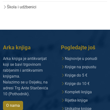
Škola i udžbenici
Arka knjiga
Pogledajte još
Arka knjiga je antikvarijat
Najnovije u ponudi
koji se bavi trgovinom
Knjige na popustu
rabljenim i antikvarnim
Knjige do 5 €
knjigama.
Nalazimo se u Osijeku, na
Knjige do 10 €
adresi Trg Ante Starčevića
Kompleti knjiga
10 (Pothodnik).
Rijetke knjige
O nama
Unikatne knjige