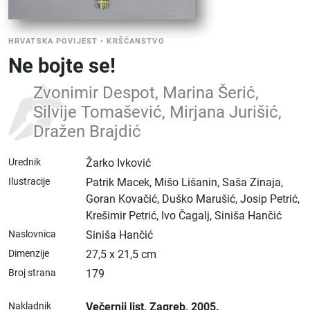
HRVATSKA POVIJEST
•
KRŠĆANSTVO
Ne bojte se!
Zvonimir Despot, Marina Šerić,
Silvije Tomašević, Mirjana Jurišić,
Dražen Brajdić
Urednik
Žarko Ivković
Ilustracije
Patrik Macek, Mišo Lišanin, Saša Zinaja,
Goran Kovačić, Duško Marušić, Josip Petrić,
Krešimir Petrić, Ivo Čagalj, Siniša Hančić
Naslovnica
Siniša Hančić
Dimenzije
27,5 x 21,5 cm
Broj strana
179
Nakladnik
Večernji list
, Zagreb
, 2005.