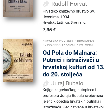
Rudolf Horvat
Hrvatsko književno društvo Sv.
Jeronima
,
1934.
Hrvatski.
Latinica.
Broširano.
7,35
€
HRVATSKA POVIJEST
•
BIOGRAFIJE
•
POPULARNA ZNANOST
•
PUTOPISI
Od Pola do Malnara:
Putnici i istraživači u
hrvatskoj kulturi od 13.
do 20. stoljeća
Juraj Bubalo
Knjiga zagrebačkog putopisca i
profesora Juraja Bubala svojevrsna
je enciklopedija hrvatskih putnika i
istraživača. Jedinstvena u hrvatskoj