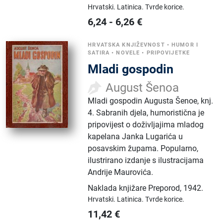
Hrvatski.
Latinica.
Tvrde korice.
6,24
-
6,26
€
HRVATSKA KNJIŽEVNOST
•
HUMOR I
SATIRA
•
NOVELE
•
PRIPOVIJETKE
Mladi gospodin
August Šenoa
Mladi gospodin Augusta Šenoe, knj.
4. Sabranih djela, humoristična je
pripovijest o doživljajima mladog
kapelana Janka Lugarića u
posavskim župama. Popularno,
ilustrirano izdanje s ilustracijama
Andrije Maurovića.
Naklada knjižare Preporod
,
1942.
Hrvatski.
Latinica.
Tvrde korice.
11,42
€