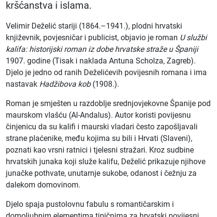
kršćanstva i islama.
Velimir Deželić stariji (1864.–1941.), plodni hrvatski
književnik, povjesničar i publicist, objavio je roman
U službi
kalifa: historijski roman iz dobe hrvatske straže u Španiji
1907. godine (Tisak i naklada Antuna Scholza, Zagreb).
Djelo je jedno od ranih Deželićevih povijesnih romana i ima
nastavak
Hadžibova kob
(1908.).
Roman je smješten u razdoblje srednjovjekovne Španije pod
maurskom vlašću (Al-Andalus). Autor koristi povijesnu
činjenicu da su kalifi i maurski vladari često zapošljavali
strane plaćenike, među kojima su bili i Hrvati (Slaveni),
poznati kao vrsni ratnici i tjelesni stražari. Kroz sudbine
hrvatskih junaka koji služe kalifu, Deželić prikazuje njihove
junačke pothvate, unutarnje sukobe, odanost i čežnju za
dalekom domovinom.
Djelo spaja pustolovnu fabulu s romantičarskim i
domoljubnim elementima tipičnima za hrvatski povijesni