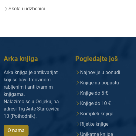
Škola i udžbenici
Arka knjiga
Pogledajte još
Arka knjiga je antikvarijat
Najnovije u ponudi
koji se bavi trgovinom
Knjige na popustu
rabljenim i antikvarnim
Knjige do 5 €
knjigama.
Nalazimo se u Osijeku, na
Knjige do 10 €
adresi Trg Ante Starčevića
Kompleti knjiga
10 (Pothodnik).
Rijetke knjige
O nama
Unikatne knjige