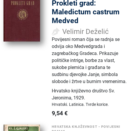
Prokleti grad:
Maledictum castrum
Medved
Velimir Deželić
Povijesni roman čija se radnja se
odvija oko Medvedgrada i
zagrebačkog Gradeca. Prikazuje
političke intrige, borbe za vlast,
sukobe plemića i građana te
sudbinu djevojke Janje, simbola
slobode i žrtve u burnim vremenima.
Hrvatsko književno društvo Sv.
Jeronima
,
1929.
Hrvatski.
Latinica.
Tvrde korice.
9,54
€
HRVATSKA KNJIŽEVNOST
•
POVIJESNI