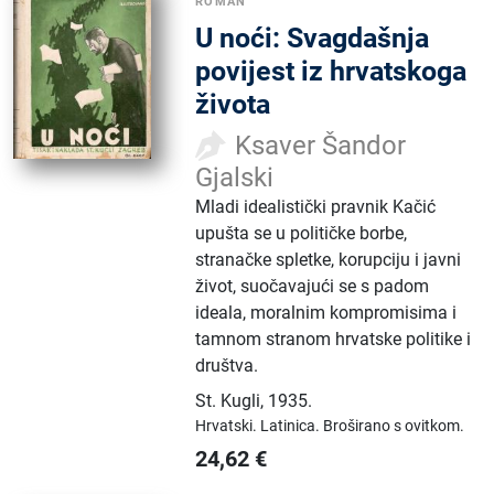
ROMAN
U noći: Svagdašnja
povijest iz hrvatskoga
života
Ksaver Šandor
Gjalski
Mladi idealistički pravnik Kačić
upušta se u političke borbe,
stranačke spletke, korupciju i javni
život, suočavajući se s padom
ideala, moralnim kompromisima i
tamnom stranom hrvatske politike i
društva.
St. Kugli
,
1935.
Hrvatski.
Latinica.
Broširano s ovitkom.
24,62
€