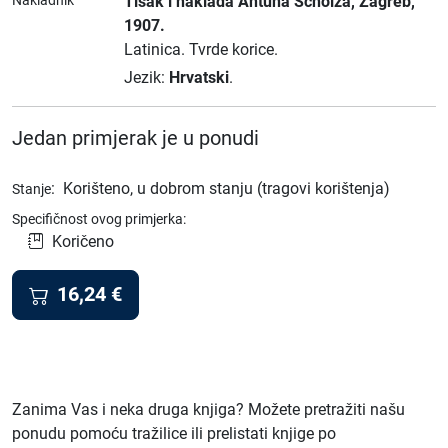
Nakladnik
Tisak i naklada Antuna Scholza
, Zagreb
,
1907.
Latinica.
Tvrde korice.
Jezik:
Hrvatski
.
Jedan primjerak je u ponudi
:
Korišteno, u dobrom stanju (tragovi korištenja)
Stanje
Specifičnost ovog primjerka:
Koričeno
16,24
€
Zanima Vas i neka druga knjiga? Možete pretražiti našu
ponudu pomoću tražilice ili prelistati knjige po