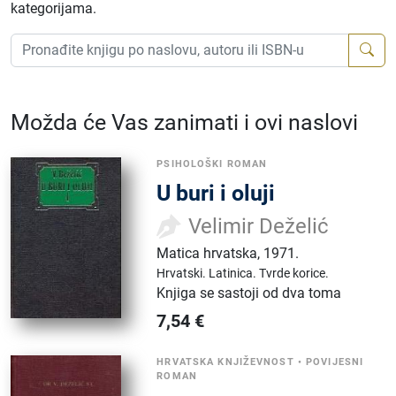
kategorijama.
Možda će Vas zanimati i ovi naslovi
PSIHOLOŠKI ROMAN
U buri i oluji
Velimir Deželić
Matica hrvatska
,
1971.
Hrvatski.
Latinica.
Tvrde korice.
Knjiga se sastoji od dva toma
7,54
€
HRVATSKA KNJIŽEVNOST
•
POVIJESNI
ROMAN