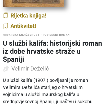
Rijetka knjiga
Antikvitet
HRVATSKA KNJIŽEVNOST
•
POVIJESNI ROMAN
U službi kalifa: historijski roman
iz dobe hrvatske straže u
Španiji
Velimir Deželić
U službi kalifa (1907.) povijesni je roman
Velimira Deželića starijeg o hrvatskim
vojnicima u službi maurskog kalifa u
srednjovjekovnoj Španiji, junaštvu i sukobu