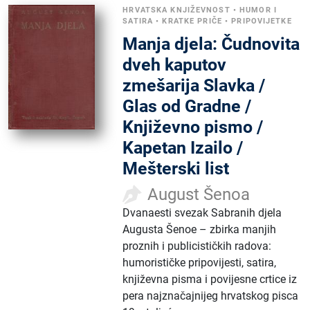
HRVATSKA KNJIŽEVNOST
•
HUMOR I
SATIRA
•
KRATKE PRIČE
•
PRIPOVIJETKE
Manja djela: Čudnovita
dveh kaputov
zmešarija Slavka /
Glas od Gradne /
Književno pismo /
Kapetan Izailo /
Mešterski list
August Šenoa
Dvanaesti svezak Sabranih djela
Augusta Šenoe – zbirka manjih
proznih i publicističkih radova:
humorističke pripovijesti, satira,
književna pisma i povijesne crtice iz
pera najznačajnijeg hrvatskog pisca