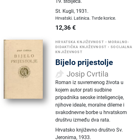
19. stoljeća.
St. Kugli
,
1931.
Hrvatski.
Latinica.
Tvrde korice.
12,36
€
HRVATSKA KNJIŽEVNOST
•
MORALNO-
DIDAKTIČKA KNJIŽEVNOST
•
SOCIJALNA
KNJIŽEVNOST
Bijelo prijestolje
Josip Cvrtila
Roman iz suvremenog života u
kojem autor prati sudbine
pripadnika seoske inteligencije,
njihove ideale, moralne dileme i
svakodnevne borbe u hrvatskom
društvu između dva rata.
Hrvatsko književno društvo Sv.
Jeronima
,
1933.