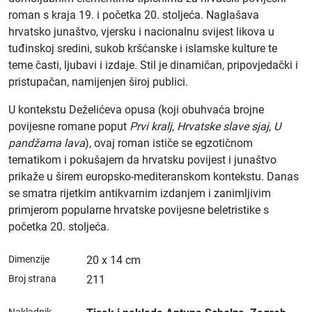
roman s kraja 19. i početka 20. stoljeća. Naglašava
hrvatsko junaštvo, vjersku i nacionalnu svijest likova u
tuđinskoj sredini, sukob kršćanske i islamske kulture te
teme časti, ljubavi i izdaje. Stil je dinamičan, pripovjedački i
pristupačan, namijenjen široj publici.
U kontekstu Deželićeva opusa (koji obuhvaća brojne
povijesne romane poput
Prvi kralj
,
Hrvatske slave sjaj
,
U
pandžama lava
), ovaj roman ističe se egzotičnom
tematikom i pokušajem da hrvatsku povijest i junaštvo
prikaže u širem europsko-mediteranskom kontekstu. Danas
se smatra rijetkim antikvarnim izdanjem i zanimljivim
primjerom popularne hrvatske povijesne beletristike s
početka 20. stoljeća.
Dimenzije
20 x 14 cm
Broj strana
211