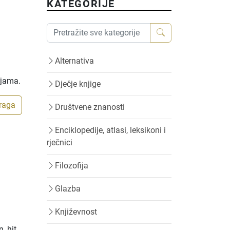
KATEGORIJE
Alternativa
ijama.
Dječje knjige
traga
Društvene znanosti
Enciklopedije, atlasi, leksikoni i
rječnici
Filozofija
Glazba
Književnost
, hit