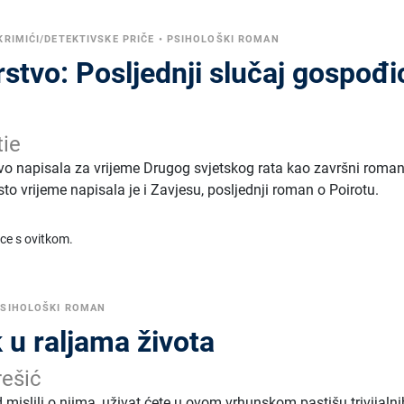
KRIMIĆI/DETEKTIVSKE PRIČE
•
PSIHOLOŠKI ROMAN
stvo: Posljednji slučaj gospođi
tie
o napisala za vrijeme Drugog svjetskog rata kao završni roman
sto vrijeme napisala je i Zavjesu, posljednji roman o Poirotu.
ice s ovitkom.
PSIHOLOŠKI ROMAN
 u raljama života
ešić
od mislili o njima, uživat ćete u ovom vrhunskom pastišu trivijalni