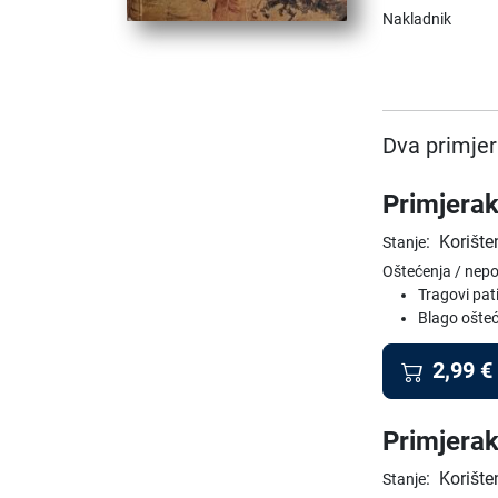
Nakladnik
Dva primjer
Primjerak
:
Korište
Stanje
Oštećenja / nep
Tragovi pat
Blago ošteć
2,99
€
Primjerak
:
Korište
Stanje