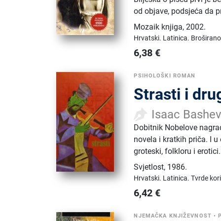
od objave, podsjeća da p
Mozaik knjiga
,
2002.
Hrvatski.
Latinica.
Broširano
6,38
€
PSIHOLOŠKI ROMAN
Strasti i dru
Isaac Bashev
Dobitnik Nobelove nagrad
novela i kratkih priča. I 
groteski, folkloru i erotici.
Svjetlost
,
1986.
Hrvatski.
Latinica.
Tvrde kor
6,42
€
NJEMAČKA KNJIŽEVNOST
•