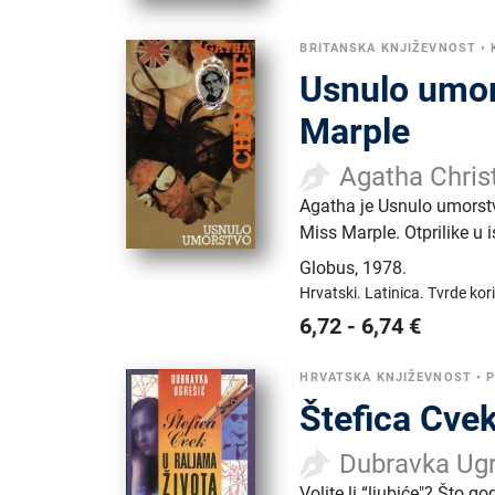
BRITANSKA KNJIŽEVNOST
•
Usnulo umor
Marple
Agatha Chris
Agatha je Usnulo umorstv
Miss Marple. Otprilike u i
Globus
,
1978.
Hrvatski.
Latinica.
Tvrde kor
6,72
-
6,74
€
HRVATSKA KNJIŽEVNOST
•
Štefica Cvek
Dubravka Ugr
Volite li “ljubiće"? Što g