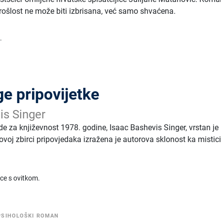
rošlost ne može biti izbrisana, već samo shvaćena.
.
ge pripovijetke
is Singer
e za književnost 1978. godine, Isaac Bashevis Singer, vrstan je
u ovoj zbirci pripovjedaka izražena je autorova sklonost ka mistici
ice s ovitkom.
PSIHOLOŠKI ROMAN