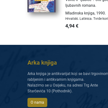
ljubavnih romana.
Mladinska knjiga
,
1990.
Hrvatski.
Latinica.
Tvrde kor
4,94
€
Arka knjiga
Arka knjiga je antikvarijat koji se bavi trgovino
rabljenim i antikvarnim knjigama.
Nalazimo se u Osijeku, na adresi Trg Ante
Starčevića 10 (Pothodnik).
O nama