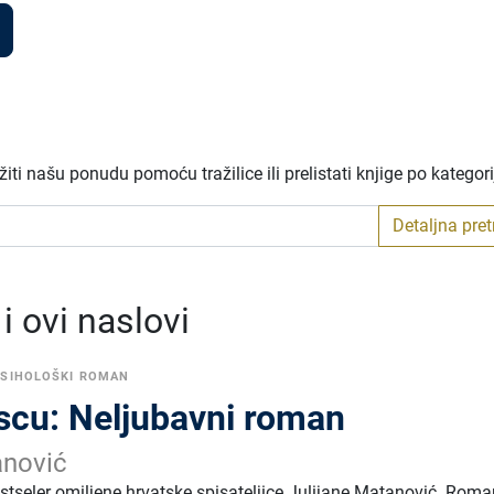
ti našu ponudu pomoću tražilice ili prelistati knjige po kategor
Detaljna pre
 ovi naslovi
PSIHOLOŠKI ROMAN
iscu: Neljubavni roman
anović
bestseler omiljene hrvatske spisateljice Julijane Matanović. Roman