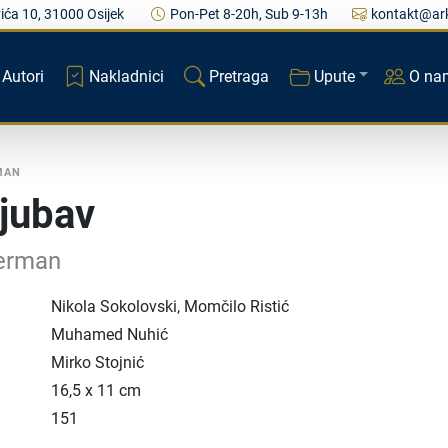
ića 10, 31000 Osijek
Pon-Pet 8-20h, Sub 9-13h
kontakt@ark
Autori
Nakladnici
Pretraga
Upute
O na
MAN
ljubav
aerman
Nikola Sokolovski, Momčilo Ristić
Muhamed Nuhić
Mirko Stojnić
16,5 x 11 cm
151