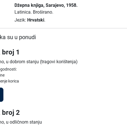
Džepna knjiga
, Sarajevo
, 1958.
Latinica.
Broširano.
Jezik:
Hrvatski
.
ka su u ponudi
 broj 1
no, u dobrom stanju (tragovi korištenja)
ogodnosti:
ine
enje korica
 broj 2
no, u odličnom stanju