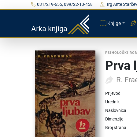
031/219-655, 099/22-13-458
Trg Ante Starčev
Knjige
Arka knjiga
PSIHOLOŠKI RO
Prva 
R. Fr
Prijevod
Urednik
Naslovnica
Dimenzije
Broj strana