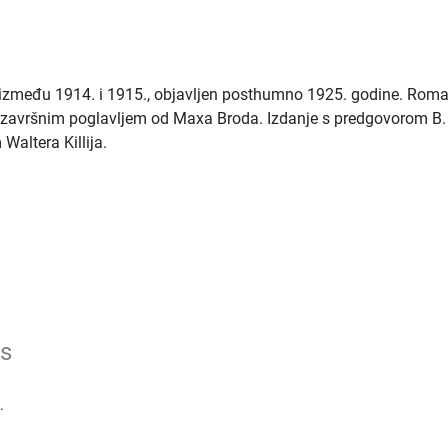
 između 1914. i 1915., objavljen posthumno 1925. godine. Roma
 završnim poglavljem od Maxa Broda. Izdanje s predgovorom B.
Waltera Killija.
s
.