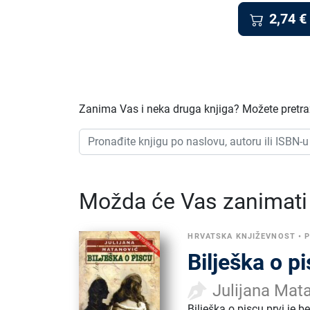
2,74
€
Zanima Vas i neka druga knjiga? Možete pretraži
Možda će Vas zanimati i
HRVATSKA KNJIŽEVNOST
•
Bilješka o p
Julijana Mat
Bilješka o piscu prvi je 