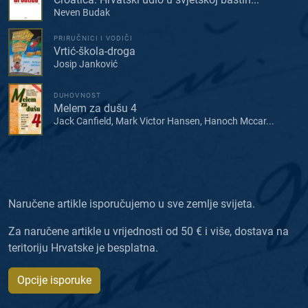
Neven Budak
PRIRUČNICI I VODIČI
Vrtić-škola-droga
Josip Janković
DUHOVNOST
Melem za dušu 4
Jack Canfield, Mark Victor Hansen, Hanoch Mccar...
Naručene artikle isporučujemo u sve zemlje svijeta.
Za naručene artikle u vrijednosti od 50 € i više, dostava na
teritoriju Hrvatske je besplatna.
Opcije isporuke