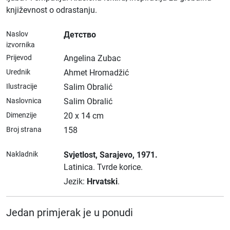
književnost o odrastanju.
Naslov
Детство
izvornika
Prijevod
Angelina Zubac
Urednik
Ahmet Hromadžić
Ilustracije
Salim Obralić
Naslovnica
Salim Obralić
Dimenzije
20 x 14 cm
Broj strana
158
Nakladnik
Svjetlost
, Sarajevo
, 1971.
Latinica.
Tvrde korice.
Jezik:
Hrvatski
.
Jedan primjerak je u ponudi