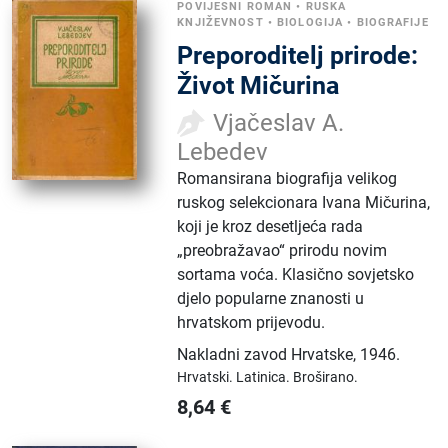
POVIJESNI ROMAN
•
RUSKA
KNJIŽEVNOST
•
BIOLOGIJA
•
BIOGRAFIJE
Preporoditelj prirode:
Život Mičurina
Vjačeslav A.
Lebedev
Romansirana biografija velikog
ruskog selekcionara Ivana Mičurina,
koji je kroz desetljeća rada
„preobražavao“ prirodu novim
sortama voća. Klasično sovjetsko
djelo popularne znanosti u
hrvatskom prijevodu.
Nakladni zavod Hrvatske
,
1946.
Hrvatski.
Latinica.
Broširano.
8,64
€