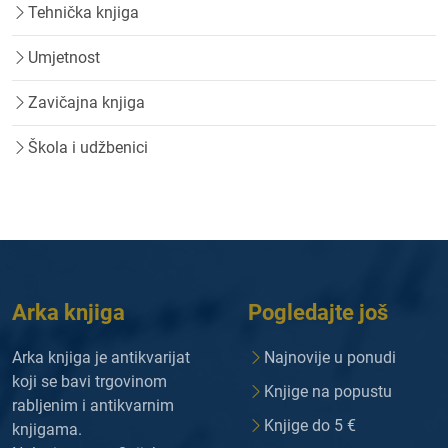
Tehnička knjiga
Umjetnost
Zavičajna knjiga
Škola i udžbenici
Arka knjiga
Pogledajte još
Arka knjiga je antikvarijat
Najnovije u ponudi
koji se bavi trgovinom
Knjige na popustu
rabljenim i antikvarnim
Knjige do 5 €
knjigama.