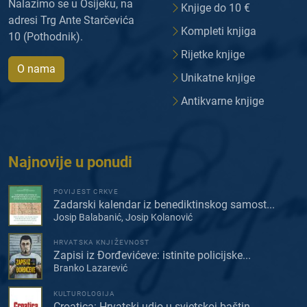
Nalazimo se u Osijeku, na
Knjige do 10 €
adresi Trg Ante Starčevića
Kompleti knjiga
10 (Pothodnik).
Rijetke knjige
O nama
Unikatne knjige
Antikvarne knjige
Najnovije u ponudi
POVIJEST CRKVE
Zadarski kalendar iz benediktinskog samost...
Josip Balabanić, Josip Kolanović
HRVATSKA KNJIŽEVNOST
Zapisi iz Đorđevićeve: istinite policijske...
Branko Lazarević
KULTUROLOGIJA
Croatica: Hrvatski udio u svjetskoj baštin...