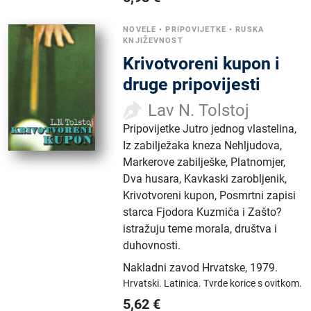
NOVELE
•
PRIPOVIJETKE
•
RUSKA
KNJIŽEVNOST
Krivotvoreni kupon i
druge pripovijesti
Lav N. Tolstoj
Pripovijetke Jutro jednog vlastelina,
Iz zabilježaka kneza Nehljudova,
Markerove zabilješke, Platnomjer,
Dva husara, Kavkaski zarobljenik,
Krivotvoreni kupon, Posmrtni zapisi
starca Fjodora Kuzmiča i Zašto?
istražuju teme morala, društva i
duhovnosti.
Nakladni zavod Hrvatske
,
1979.
Hrvatski.
Latinica.
Tvrde korice s ovitkom.
5,62
€