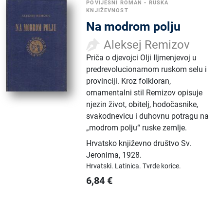
POVIJESNI ROMAN
•
RUSKA
KNJIŽEVNOST
Na modrom polju
Aleksej Remizov
Priča o djevojci Olji Iljmenjevoj u
predrevolucionarnom ruskom selu i
provinciji. Kroz folkloran,
ornamentalni stil Remizov opisuje
njezin život, obitelj, hodočasnike,
svakodnevicu i duhovnu potragu na
„modrom polju“ ruske zemlje.
Hrvatsko književno društvo Sv.
Jeronima
,
1928.
Hrvatski.
Latinica.
Tvrde korice.
6,84
€