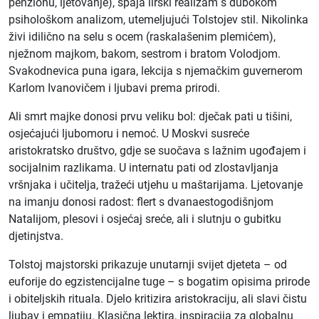
penzionu, ljetovanje), spaja lirski realizam s dubokom
psihološkom analizom, utemeljujući Tolstojev stil. Nikolinka
živi idilično na selu s ocem (raskalašenim plemićem),
nježnom majkom, bakom, sestrom i bratom Volodjom.
Svakodnevica puna igara, lekcija s njemačkim guvernerom
Karlom Ivanovičem i ljubavi prema prirodi.
Ali smrt majke donosi prvu veliku bol: dječak pati u tišini,
osjećajući ljubomoru i nemoć. U Moskvi susreće
aristokratsko društvo, gdje se suočava s lažnim ugođajem i
socijalnim razlikama. U internatu pati od zlostavljanja
vršnjaka i učitelja, tražeći utjehu u maštarijama. Ljetovanje
na imanju donosi radost: flert s dvanaestogodišnjom
Natalijom, plesovi i osjećaj sreće, ali i slutnju o gubitku
djetinjstva.
Tolstoj majstorski prikazuje unutarnji svijet djeteta – od
euforije do egzistencijalne tuge – s bogatim opisima prirode
i obiteljskih rituala. Djelo kritizira aristokraciju, ali slavi čistu
ljubav i empatiju. Klasična lektira, inspiracija za globalnu