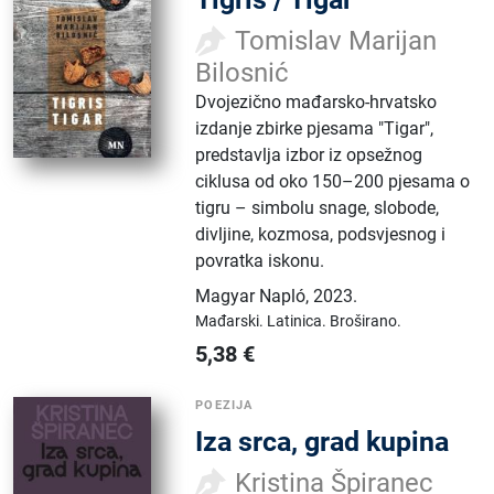
Tomislav Marijan
Bilosnić
Dvojezično mađarsko-hrvatsko
izdanje zbirke pjesama "Tigar",
predstavlja izbor iz opsežnog
ciklusa od oko 150–200 pjesama o
tigru – simbolu snage, slobode,
divljine, kozmosa, podsvjesnog i
povratka iskonu.
Magyar Napló
,
2023.
Mađarski.
Latinica.
Broširano.
5,38
€
POEZIJA
Iza srca, grad kupina
Kristina Špiranec