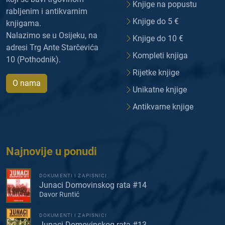
Knjige na popustu
rabljenim i antikvarnim
Knjige do 5 €
knjigama.
Nalazimo se u Osijeku, na
Knjige do 10 €
adresi Trg Ante Starčevića
Kompleti knjiga
10 (Pothodnik).
Rijetke knjige
O nama
Unikatne knjige
Antikvarne knjige
Najnovije u ponudi
DOKUMENTI I ZAPISNICI
Junaci Domovinskog rata #14
Davor Runtić
DOKUMENTI I ZAPISNICI
Junaci Domovinskog rata #13