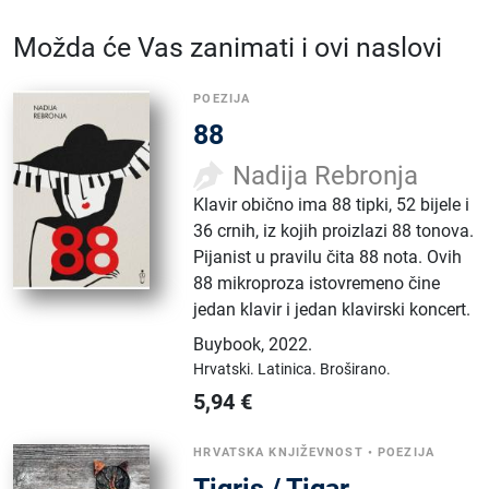
Možda će Vas zanimati i ovi naslovi
POEZIJA
88
Nadija Rebronja
Klavir obično ima 88 tipki, 52 bijele i
36 crnih, iz kojih proizlazi 88 tonova.
Pijanist u pravilu čita 88 nota. Ovih
88 mikroproza istovremeno čine
jedan klavir i jedan klavirski koncert.
Buybook
,
2022.
Hrvatski.
Latinica.
Broširano.
5,94
€
HRVATSKA KNJIŽEVNOST
•
POEZIJA
Tigris / Tigar