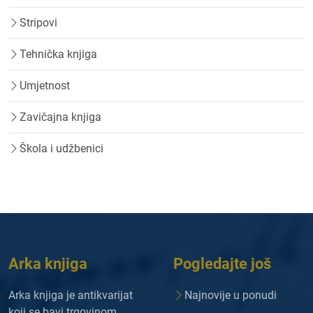
Stripovi
Tehnička knjiga
Umjetnost
Zavičajna knjiga
Škola i udžbenici
Arka knjiga
Pogledajte još
Arka knjiga je antikvarijat
Najnovije u ponudi
koji se bavi trgovinom