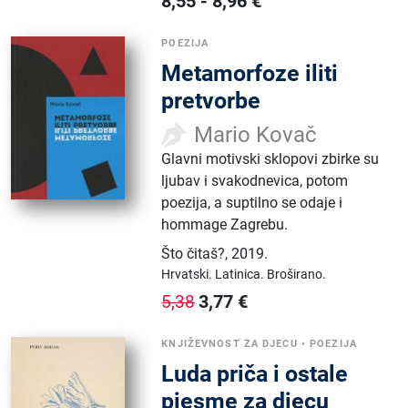
8,55
-
8,96
€
POEZIJA
Metamorfoze iliti
pretvorbe
Mario Kovač
Glavni motivski sklopovi zbirke su
ljubav i svakodnevica, potom
poezija, a suptilno se odaje i
hommage Zagrebu.
Što čitaš?
,
2019.
Hrvatski.
Latinica.
Broširano.
3,77
€
5,38
KNJIŽEVNOST ZA DJECU
•
POEZIJA
Luda priča i ostale
pjesme za djecu