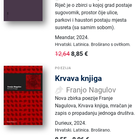
Riječ je o zbirci u kojoj grad postaje
sugovornik, prostor čije ulice,
parkovi i haustori postaju mjesta
susreta (sa samim sobom).
Meandar
,
2024.
Hrvatski.
Latinica.
Broširano s ovitkom.
8,85
€
12,64
POEZIJA
Krvava knjiga
Franjo Nagulov
Nova zbirka poezije Franje
Nagulova, Krvava knjiga, mračan je
zapis o propadanju jednoga društva.
Durieux
,
2024.
Hrvatski.
Latinica.
Broširano.