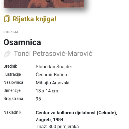
Rijetka knjiga
POEZIJA
Osamnica
Tonči Petrasović-Marović
Urednik
Slobodan Šnajder
Ilustracije
Čedomir Butina
Naslovnica
Mihajlo Arsovski
Dimenzije
18 x 14 cm
Broj strana
95
Nakladnik
Centar za kulturnu djelatnost (Cekade)
,
Zagreb
, 1984.
Tiraž: 800 primjeraka