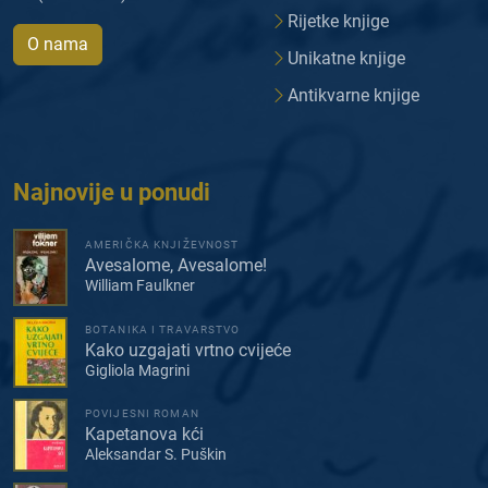
Rijetke knjige
O nama
Unikatne knjige
Antikvarne knjige
Najnovije u ponudi
AMERIČKA KNJIŽEVNOST
Avesalome, Avesalome!
William Faulkner
BOTANIKA I TRAVARSTVO
Kako uzgajati vrtno cvijeće
Gigliola Magrini
POVIJESNI ROMAN
Kapetanova kći
Aleksandar S. Puškin