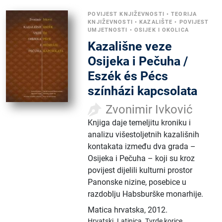
POVIJEST KNJIŽEVNOSTI
•
TEORIJA
KNJIŽEVNOSTI
•
KAZALIŠTE
•
POVIJEST
UMJETNOSTI
•
OSIJEK I OKOLICA
Kazališne veze
Osijeka i Pečuha /
Eszék és Pécs
színházi kapcsolata
Zvonimir Ivković
Knjiga daje temeljitu kroniku i
analizu višestoljetnih kazališnih
kontakata između dva grada –
Osijeka i Pečuha – koji su kroz
povijest dijelili kulturni prostor
Panonske nizine, posebice u
razdoblju Habsburške monarhije.
Matica hrvatska
,
2012.
Hrvatski.
Latinica.
Tvrde korice.