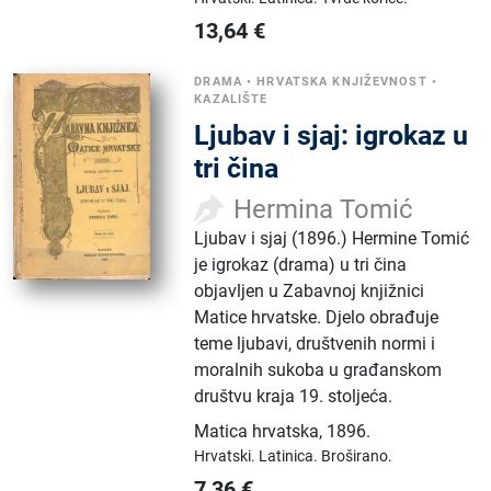
13,64
€
DRAMA
•
HRVATSKA KNJIŽEVNOST
•
KAZALIŠTE
Ljubav i sjaj: igrokaz u
tri čina
Hermina Tomić
Ljubav i sjaj (1896.) Hermine Tomić
je igrokaz (drama) u tri čina
objavljen u Zabavnoj knjižnici
Matice hrvatske. Djelo obrađuje
teme ljubavi, društvenih normi i
moralnih sukoba u građanskom
društvu kraja 19. stoljeća.
Matica hrvatska
,
1896.
Hrvatski.
Latinica.
Broširano.
7,36
€