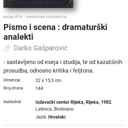
KAZALIŠTE
•
HRVATSKA FILOZOFIJA
Pismo i scena : dramaturški
analekti
Darko Gašparović
- sastavljeno od eseja i studija, te od kazališnih
prosudba, odnosno kritika i feljtona.
Dimenzije
22 x 15,5 cm
Broj strana
144
Nakladnik
Izdavački centar Rijeka
, Rijeka
, 1982.
Latinica.
Broširano.
Jezik:
Hrvatski
.