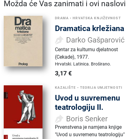
Možda će Vas zanimati i ovi naslovi
DRAMA
•
HRVATSKA KNJIŽEVNOST
Dramatica krležiana
Darko Gašparović
Centar za kulturnu djelatnost
(Cekade)
,
1977.
Hrvatski.
Latinica.
Broširano.
3,17
€
KAZALIŠTE
•
TEORIJA UMJETNOSTI
Uvod u suvremenu
teatrologiju II.
Boris Senker
Prvenstvena je namjena knjige
"Uvod u suvremenu teatrologiju"