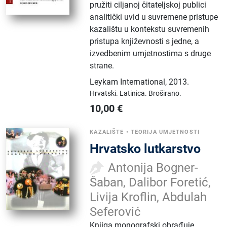
pružiti ciljanoj čitateljskoj publici
analitički uvid u suvremene pristupe
kazalištu u kontekstu suvremenih
pristupa književnosti s jedne, a
izvedbenim umjetnostima s druge
strane.
Leykam International
,
2013.
Hrvatski.
Latinica.
Broširano.
10,00
€
KAZALIŠTE
•
TEORIJA UMJETNOSTI
Hrvatsko lutkarstvo
Antonija Bogner-
Šaban, Dalibor Foretić,
Livija Kroflin, Abdulah
Seferović
Knjiga monografski obrađuje