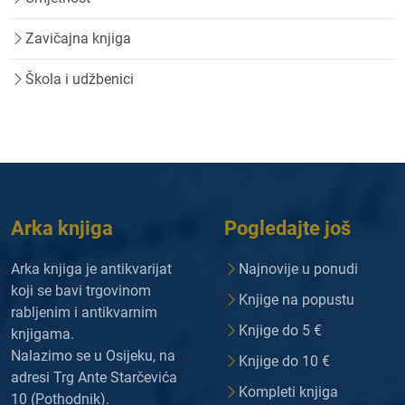
Zavičajna knjiga
Škola i udžbenici
Arka knjiga
Pogledajte još
Arka knjiga je antikvarijat
Najnovije u ponudi
koji se bavi trgovinom
Knjige na popustu
rabljenim i antikvarnim
Knjige do 5 €
knjigama.
Nalazimo se u Osijeku, na
Knjige do 10 €
adresi Trg Ante Starčevića
Kompleti knjiga
10 (Pothodnik).