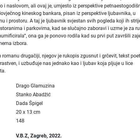
 i naslovom, ali ovaj je, umjesto iz perspektive petnaestogodiš
dovječnog kineskog bankara, pisan iz perspektive ljubavnika, u
i prostoru. A taj je ljubavnik svjestan svih pogleda koji ih strij
estoranima i parkovima, kad se slučajno zaboravi i uzme je za ruk
umificirala“, ona ga je ponovo rodila kad su prvi put završili za
 nema izbora.
 romanu drugačiji, njegov je rukopis zgusnut i grčevit, tekst poe
trastven, i uzbuđuje nas jednako kao i ljubav koja pljuje u lice
ta.
Drago Glamuzina
Stanko Abadžić
Dada Špigel
20 x 13 cm
148
V.B.Z
, Zagreb
, 2022.