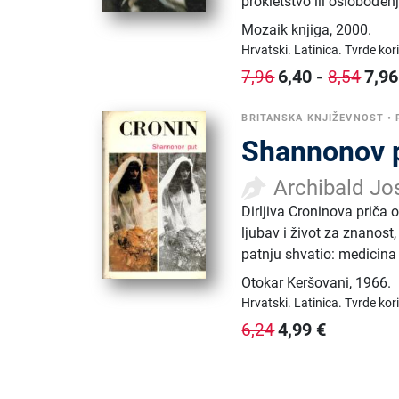
prokletstvo ili oslobođen
Mozaik knjiga
,
2000.
Hrvatski.
Latinica.
Tvrde kor
6,40
-
7,96
7,96
8,54
BRITANSKA KNJIŽEVNOST
•
Shannonov 
Archibald Jo
Dirljiva Croninova priča o
ljubav i život za znanost,
patnju shvatio: medicina 
Otokar Keršovani
,
1966.
Hrvatski.
Latinica.
Tvrde kor
4,99
€
6,24