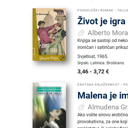
PSIHOLOŠKI ROMAN
•
TALIJ
Život je igra
Alberto Mora
Knjiga se sastoji od neko
ironičan i satiričan prik
Svjetlost
,
1965.
Srpski.
Latinica.
Broširano.
3,46
-
3,72
€
EROTSKA KNJIŽEVNOST
•
PS
Malena je i
Almudena Gr
Ako volite sirovu erotič
provokativna, za one koji 