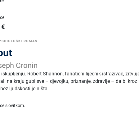
je?
ice.
€
PSIHOLOŠKI ROMAN
put
seph Cronin
 iskupljenju. Robert Shannon, fanatični liječnik-istraživač, žrtvuj
 ali na kraju gubi sve – djevojku, priznanje, zdravlje – da bi kroz
bez ljudskosti je ništa.
ice s ovitkom.