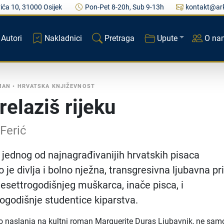
ića 10, 31000 Osijek
Pon-Pet 8-20h, Sub 9-13h
kontakt@ark
Autori
Nakladnici
Pretraga
Upute
O na
MAN
•
HRVATSKA KNJIŽEVNOST
relaziš rijeku
Ferić
jednog od najnagrađivanijih hrvatskih pisaca
 je divlja i bolno nježna, transgresivna ljubavna pr
settrogodišnjeg muškarca, inače pisca, i
godišnje studentice kiparstva.
o naslanja na kultni roman Marguerite Duras Ljubavnik, ne sam