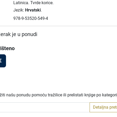
Latinica.
Tvrde korice.
Jezik:
Hrvatski
.
978-9-53520-549-4
erak je u ponudi
išteno
€
ti našu ponudu pomoću tražilice ili prelistati knjige po kategor
Detaljna pre