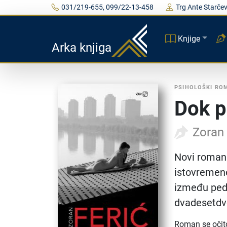
031/219-655, 099/22-13-458
Trg Ante Starčev
Knjige
Arka knjiga
PSIHOLOŠKI RO
Dok p
Zoran 
Novi roman 
istovremeno
između pede
dvadesetdvo
Roman se očit