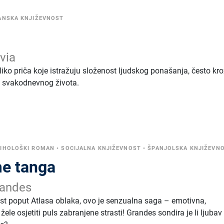
ANSKA KNJIŽEVNOST
via
liko priča koje istražuju složenost ljudskog ponašanja, često kr
az svakodnevnog života.
IHOLOŠKI ROMAN
•
SOCIJALNA KNJIŽEVNOST
•
ŠPANJOLSKA KNJIŽEVN
me tanga
andes
nost poput Atlasa oblaka, ovo je senzualna saga – emotivna,
žele osjetiti puls zabranjene strasti! Grandes sondira je li ljubav