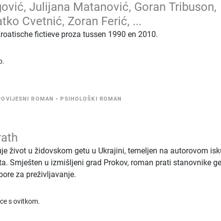
ović, Julijana Matanović, Goran Tribuson,
ko Cvetnić, Zoran Ferić, ...
Kroatische fictieve proza tussen 1990 en 2010.
o.
POVIJESNI ROMAN
•
PSIHOLOŠKI ROMAN
rath
uje život u židovskom getu u Ukrajini, temeljen na autorovom is
ta. Smješten u izmišljeni grad Prokov, roman prati stanovnike ge
ore za preživljavanje.
ice s ovitkom.