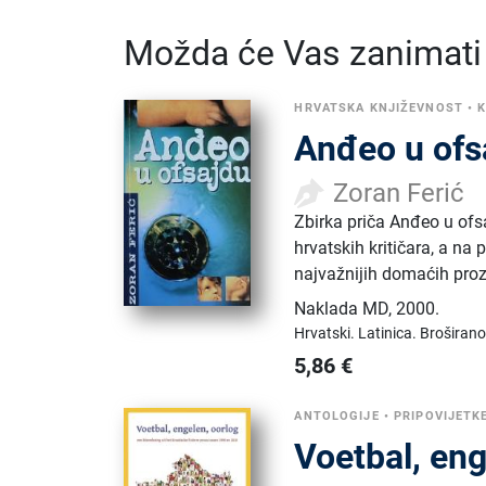
Možda će Vas zanimati i
HRVATSKA KNJIŽEVNOST
•
K
Anđeo u ofs
Zoran Ferić
Zbirka priča Anđeo u ofs
hrvatskih kritičara, a na
najvažnijih domaćih proz
Naklada MD
,
2000.
Hrvatski.
Latinica.
Broširano
5,86
€
ANTOLOGIJE
•
PRIPOVIJETK
Voetbal, eng