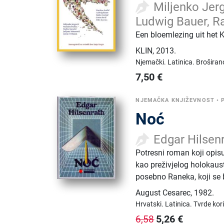
Miljenko Jerg
Ludwig Bauer, Rat
Een bloemlezing uit het 
KLIN
,
2013.
Njemački.
Latinica.
Broširan
7,50
€
NJEMAČKA KNJIŽEVNOST
•
Noć
Edgar Hilsen
Potresni roman koji opis
kao preživjelog holokaus
posebno Raneka, koji se b
August Cesarec
,
1982.
Hrvatski.
Latinica.
Tvrde kor
5,26
€
6,58