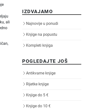
nje
IZDVAJAMO
eljaju
u, ali
Najnovije u ponudi
jedno
Knjige na popustu
tičan,
Kompleti knjiga
POGLEDAJTE JOŠ
Antikvarne knjige
Rijetke knjige
Knjige do 5 €
Knjige do 10 €