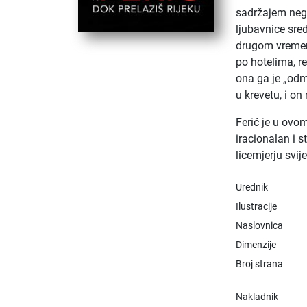
sadržajem nego
ljubavnice sre
drugom vremenu 
po hotelima, r
ona ga je „odm
u krevetu, i on
Ferić je u ovom
iracionalan i s
licemjerju svije
Urednik
Ilustracije
Naslovnica
Dimenzije
Broj strana
Nakladnik