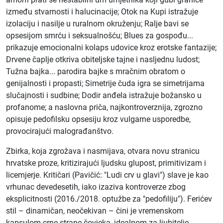
između stvarnosti i halucinacije; Otok na Kupi istražuje
izolaciju i nasilje u ruralnom okruženju; Ralje bavi se
opsesijom smrću i seksualnošću; Blues za gospođu...
prikazuje emocionalni kolaps udovice kroz erotske fantazije;
Drvene čaplje otkriva obiteljske tajne i nasljednu ludost;
Tužna bajka... parodira bajke s mračnim obratom o
genijalnosti i propasti; Simetrije čuda igra se simetrijama
slučajnosti i sudbine; Dodir anđela istražuje božansko u
profanome; a naslovna priča, najkontroverznija, zgrozno
opisuje pedofilsku opsesiju kroz vulgarne usporedbe,
provocirajući malograđanštvo.
Zbirka, koja zgrožava i nasmijava, otvara novu stranicu
hrvatske proze, kritizirajući ljudsku glupost, primitivizam i
licemjerje. Kritičari (Pavičić: "Ludi crv u glavi") slave je kao
vrhunac devedesetih, iako izaziva kontroverze zbog
eksplicitnosti (2016./2018. optužbe za "pedofiliju"). Ferićev
stil – dinamičan, neočekivan – čini je vremenskom
kapsulom crne strane čovjeka, idealnom za ljubitelje