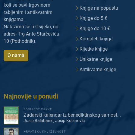
koji se bavi trgovinom
Knjige na popustu
rabljenim i antikvarnim
Knjige do 5 €
knjigama.
Nalazimo se u Osijeku, na
Knjige do 10 €
adresi Trg Ante Starčevića
Kompleti knjiga
10 (Pothodnik).
Rijetke knjige
O nama
Unikatne knjige
Antikvarne knjige
Najnovije u ponudi
POVIJEST CRKVE
Zadarski kalendar iz benediktinskog samost...
Josip Balabanić, Josip Kolanović
HRVATSKA KNJIŽEVNOST