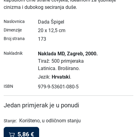
cinizma i dubokog seciranja duše.
Naslovnica
Dada Špigel
Dimenzije
20 x 12,5 cm
Broj strana
173
Nakladnik
Naklada MD
, Zagreb
, 2000.
Tiraž: 500 primjeraka
Latinica.
Broširano.
Jezik:
Hrvatski
.
ISBN
979-9-53601-080-5
Jedan primjerak je u ponudi
:
Korišteno, u odličnom stanju
Stanje
5,86
€