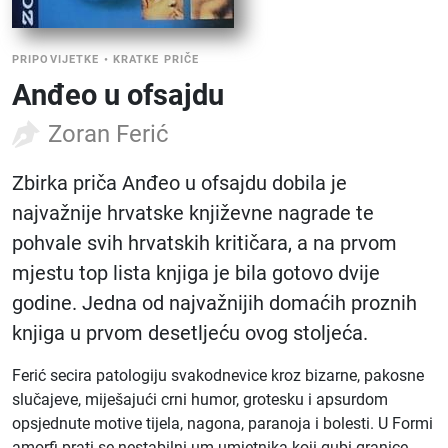
PRIPOVIJETKE
•
KRATKE PRIČE
Anđeo u ofsajdu
Zoran Ferić
Zbirka priča Anđeo u ofsajdu dobila je
najvažnije hrvatske književne nagrade te
pohvale svih hrvatskih kritičara, a na prvom
mjestu top lista knjiga je bila gotovo dvije
godine. Jedna od najvažnijih domaćih proznih
knjiga u prvom desetljeću ovog stoljeća.
Ferić secira patologiju svakodnevice kroz bizarne, pakosne
slučajeve, miješajući crni humor, grotesku i apsurdom
opsjednute motive tijela, nagona, paranoja i bolesti. U Formi
amorfi prati se nestabilni um umjetnika koji gubi granice