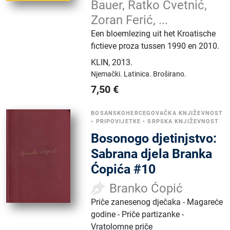
Bauer, Ratko Cvetnić,
Zoran Ferić, ...
Een bloemlezing uit het Kroatische
fictieve proza tussen 1990 en 2010.
KLIN
,
2013.
Njemački.
Latinica.
Broširano.
7,50
€
BOSANSKOHERCEGOVAČKA KNJIŽEVNOST
•
PRIPOVIJETKE
•
SRPSKA KNJIŽEVNOST
Bosonogo djetinjstvo:
Sabrana djela Branka
Ćopića #10
Branko Ćopić
Priče zanesenog dječaka - Magareće
godine - Priče partizanke -
Vratolomne priče