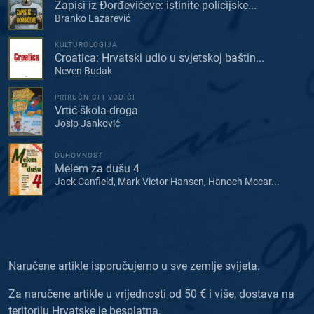
Zapisi iz Đorđevićeve: istinite policijske...
Branko Lazarević
KULTUROLOGIJA
Croatica: Hrvatski udio u svjetskoj baštin...
Neven Budak
PRIRUČNICI I VODIČI
Vrtić-škola-droga
Josip Janković
DUHOVNOST
Melem za dušu 4
Jack Canfield, Mark Victor Hansen, Hanoch Mccar...
Naručene artikle isporučujemo u sve zemlje svijeta.
Za naručene artikle u vrijednosti od 50 € i više, dostava na
teritoriju Hrvatske je besplatna.