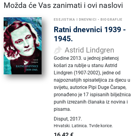
Možda će Vas zanimati i ovi naslovi
ESEJISTIKA I DNEVNICI
•
BIOGRAFIJE
Ratni dnevnici 1939 -
1945.
Astrid Lindgren
Godine 2013. u jednoj pletenoj
košari za rublje u stanu Astrid
Lindgren (1907-2002), jedne od
najpoznatijih spisateljica za djecu u
svijetu, autorice Pipi Duge Čarape,
pronađeno je 17 ispisanih bilježnica
punih izrezanih članaka iz novina i
pisama.
Disput
,
2017.
Hrvatski.
Latinica.
Tvrde korice.
16,42
€