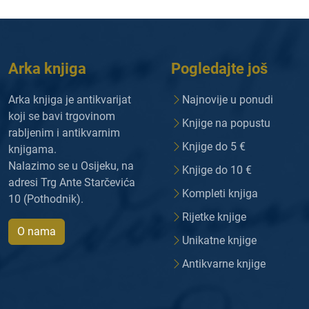
Arka knjiga
Pogledajte još
Arka knjiga je antikvarijat
Najnovije u ponudi
koji se bavi trgovinom
Knjige na popustu
rabljenim i antikvarnim
Knjige do 5 €
knjigama.
Nalazimo se u Osijeku, na
Knjige do 10 €
adresi Trg Ante Starčevića
Kompleti knjiga
10 (Pothodnik).
Rijetke knjige
O nama
Unikatne knjige
Antikvarne knjige