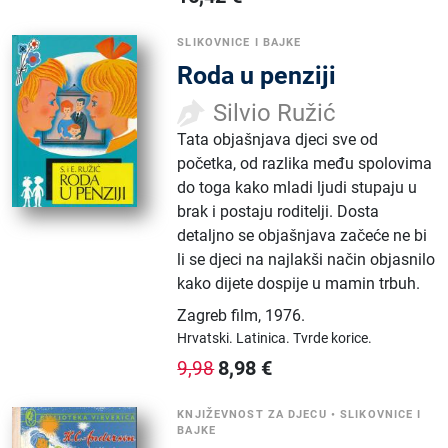
SLIKOVNICE I BAJKE
Roda u penziji
Silvio Ružić
Tata objašnjava djeci sve od
početka, od razlika među spolovima
do toga kako mladi ljudi stupaju u
brak i postaju roditelji. Dosta
detaljno se objašnjava začeće ne bi
li se djeci na najlakši način objasnilo
kako dijete dospije u mamin trbuh.
Zagreb film
,
1976.
Hrvatski.
Latinica.
Tvrde korice.
8,98
€
9,98
KNJIŽEVNOST ZA DJECU
•
SLIKOVNICE I
BAJKE