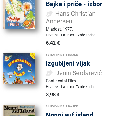
Bajke i priče - izbor
Hans Christian
Andersen
Mladost
,
1977.
Hrvatski.
Latinica.
Tvrde korice.
6,42
€
SLIKOVNICE I BAJKE
Izgubljeni vijak
Denin Serdarević
Continental Film
.
Hrvatski.
Latinica.
Tvrde korice.
3,98
€
SLIKOVNICE I BAJKE
Nonni auf island