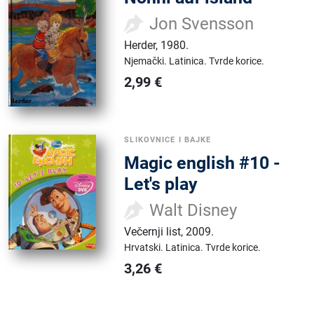
Jon Svensson
Herder
,
1980.
Njemački.
Latinica.
Tvrde korice.
2,99
€
SLIKOVNICE I BAJKE
Magic english #10 -
Let's play
Walt Disney
Večernji list
,
2009.
Hrvatski.
Latinica.
Tvrde korice.
3,26
€