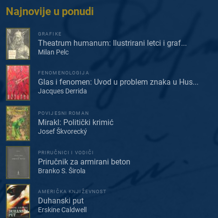
Najnovije u ponudi
GRAFIKE
Theatrum humanum: Ilustrirani letci i graf...
Milan Pelc
FENOMENOLOGIJA
Glas i fenomen: Uvod u problem znaka u Hus...
Jacques Derrida
POVIJESNI ROMAN
Mirakl: Politički krimić
Josef Škvorecký
PRIRUČNICI I VODIČI
Priručnik za armirani beton
Branko S. Širola
AMERIČKA KNJIŽEVNOST
Duhanski put
Erskine Caldwell