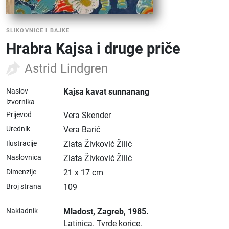
SLIKOVNICE I BAJKE
Hrabra Kajsa i druge priče
Astrid Lindgren
Naslov
Kajsa kavat sunnanang
izvornika
Prijevod
Vera Skender
Urednik
Vera Barić
Ilustracije
Zlata Živković Žilić
Naslovnica
Zlata Živković Žilić
Dimenzije
21 x 17 cm
Broj strana
109
Nakladnik
Mladost
, Zagreb
, 1985.
Latinica.
Tvrde korice.