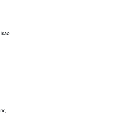
,
misao
rie,