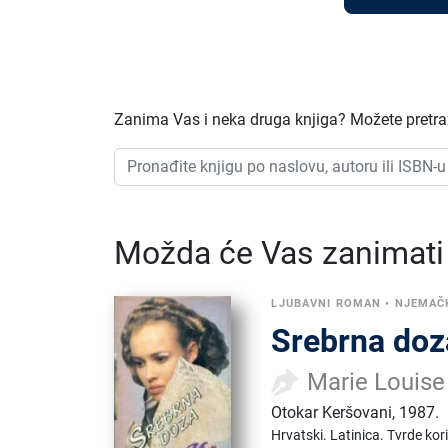
Zanima Vas i neka druga knjiga? Možete pretraži
Možda će Vas zanimati i
LJUBAVNI ROMAN
•
NJEMAČ
Srebrna doz
Marie Louise
Otokar Keršovani
,
1987.
Hrvatski.
Latinica.
Tvrde kor