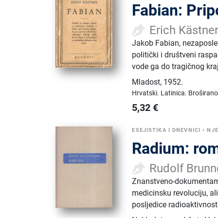
Fabian: Prip
Erich Kästne
Jakob Fabian, nezaposlen
politički i društveni rasp
vode ga do tragičnog kra
Mladost
,
1952.
Hrvatski.
Latinica.
Broširano
5,32
€
ESEJISTIKA I DNEVNICI
•
NJ
Radium: rom
Rudolf Brunn
Znanstveno-dokumentarni r
medicinsku revoluciju, al
posljedice radioaktivnosti