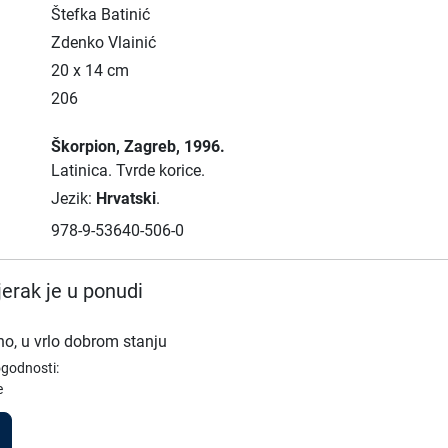
Štefka Batinić
Zdenko Vlainić
20 x 14 cm
206
Škorpion
, Zagreb
, 1996.
Latinica.
Tvrde korice.
Jezik:
Hrvatski
.
978-9-53640-506-0
erak je u ponudi
no, u vrlo dobrom stanju
ogodnosti:
e