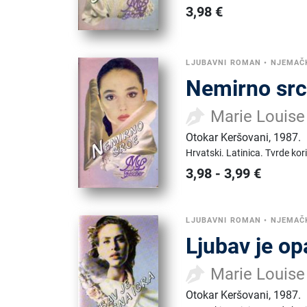
3,98
€
LJUBAVNI ROMAN
•
NJEMAČ
Nemirno sr
Marie Louise
Otokar Keršovani
,
1987.
Hrvatski.
Latinica.
Tvrde kor
3,98
-
3,99
€
LJUBAVNI ROMAN
•
NJEMAČ
Ljubav je op
Marie Louise
Otokar Keršovani
,
1987.