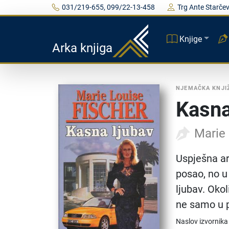
031/219-655, 099/22-13-458
Trg Ante Starčev
Knjige
Arka knjiga
NJEMAČKA KNJI
Kasna
Marie 
Uspješna ar
posao, no u
ljubav. Oko
ne samo u 
Naslov izvornika