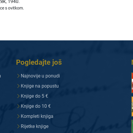
zek
,
1940.
ice s ovitkom.
Pogledajte još
m
Najnovije u ponudi
Knjige na popustu
Knjige do 5 €
Knjige do 10 €
Kompleti knjiga
Rijetke knjige