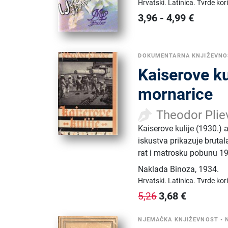
Hrvatski.
Latinica.
Tvrde kor
3,96
-
4,99
€
DOKUMENTARNA KNJIŽEVNO
Kaiserove k
mornarice
Theodor Plie
Kaiserove kulije (1930.) 
iskustva prikazuje brutal
rat i matrosku pobunu 1
Naklada Binoza
,
1934.
Hrvatski.
Latinica.
Tvrde kor
3,68
€
5,26
NJEMAČKA KNJIŽEVNOST
•