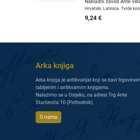
Nakladni zavod Ante Vel
Hrvatski.
Latinica.
Tvrde kor
9,24
€
Arka knjiga
Arka knjiga je antikvarijat koji se bavi trgovino
rabljenim i antikvarnim knjigama.
Nalazimo se u Osijeku, na adresi Trg Ante
Starčevića 10 (Pothodnik).
O nama