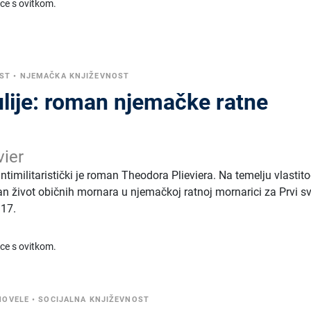
ice s ovitkom.
ST
•
NJEMAČKA KNJIŽEVNOST
ulije: roman njemačke ratne
vier
antimilitaristički je roman Theodora Plieviera. Na temelju vlastit
an život običnih mornara u njemačkoj ratnoj mornarici za Prvi sv
917.
ice s ovitkom.
NOVELE
•
SOCIJALNA KNJIŽEVNOST