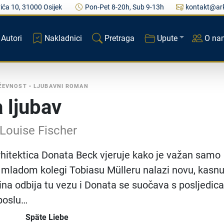
ića 10, 31000 Osijek
Pon-Pet 8-20h, Sub 9-13h
kontakt@ark
Autori
Nakladnici
Pretraga
Upute
O na
ŽEVNOST
•
LJUBAVNI ROMAN
 ljubav
Louise Fischer
hitektica Donata Beck vjeruje kako je važan samo
 mladom kolegi Tobiasu Mülleru nalazi novu, kasn
lina odbija tu vezu i Donata se suočava s posljedic
poslu…
Späte Liebe