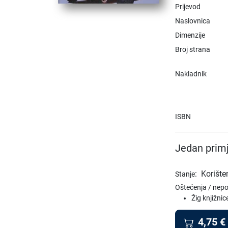
Prijevod
Naslovnica
Dimenzije
Broj strana
Nakladnik
ISBN
Jedan primj
:
Korište
Stanje
Oštećenja / nep
Žig knjižnic
4,75
€