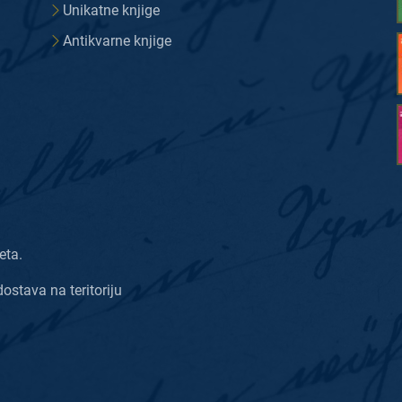
Unikatne knjige
Antikvarne knjige
eta.
dostava na teritoriju