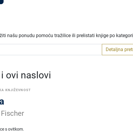
ti našu ponudu pomoću tražilice ili prelistati knjige po kategor
Detaljna pre
 ovi naslovi
KA KNJIŽEVNOST
a
 Fischer
ice s ovitkom.