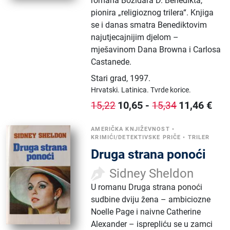
romana Božidara D. Benedikta,
pionira „religioznog trilera“. Knjiga
se i danas smatra Benediktovim
najutjecajnijim djelom –
mješavinom Dana Browna i Carlosa
Castanede.
Stari grad
,
1997.
Hrvatski.
Latinica.
Tvrde korice.
10,65
-
11,46
€
15,22
15,34
AMERIČKA KNJIŽEVNOST
•
KRIMIĆI/DETEKTIVSKE PRIČE
•
TRILER
Druga strana ponoći
Sidney Sheldon
U romanu Druga strana ponoći
sudbine dviju žena – ambiciozne
Noelle Page i naivne Catherine
Alexander – isprepliću se u zamci