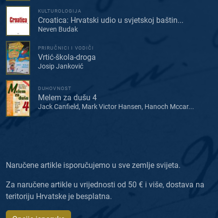
KULTUROLOGIJA
Croatica: Hrvatski udio u svjetskoj baštin...
Neven Budak
PRIRUČNICI I VODIČI
Vrtić-škola-droga
Josip Janković
DUHOVNOST
Melem za dušu 4
Jack Canfield, Mark Victor Hansen, Hanoch Mccar...
Naručene artikle isporučujemo u sve zemlje svijeta.
Za naručene artikle u vrijednosti od 50 € i više, dostava na
teritoriju Hrvatske je besplatna.