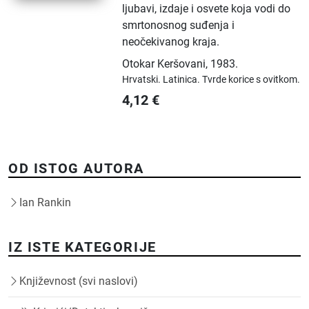
ljubavi, izdaje i osvete koja vodi do
smrtonosnog suđenja i
neočekivanog kraja.
Otokar Keršovani
,
1983.
Hrvatski.
Latinica.
Tvrde korice s ovitkom.
4,12
€
OD ISTOG AUTORA
Ian Rankin
IZ ISTE KATEGORIJE
Književnost (svi naslovi)