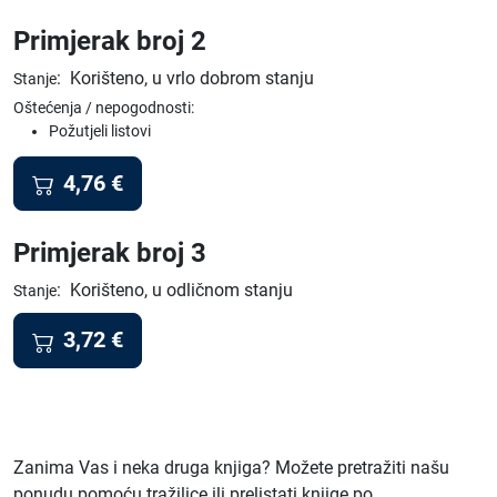
Primjerak broj 2
:
Korišteno, u vrlo dobrom stanju
Stanje
Oštećenja / nepogodnosti:
Požutjeli listovi
4,76
€
Primjerak broj 3
:
Korišteno, u odličnom stanju
Stanje
3,72
€
Zanima Vas i neka druga knjiga? Možete pretražiti našu
ponudu pomoću tražilice ili prelistati knjige po