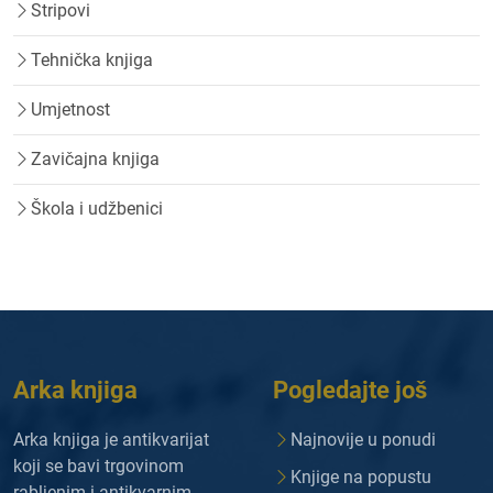
Stripovi
Tehnička knjiga
Umjetnost
Zavičajna knjiga
Škola i udžbenici
Arka knjiga
Pogledajte još
Arka knjiga je antikvarijat
Najnovije u ponudi
koji se bavi trgovinom
Knjige na popustu
rabljenim i antikvarnim