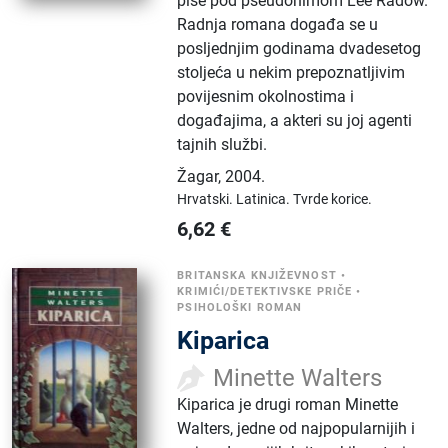
piše pod pseudonimom Lee Radow.
Radnja romana događa se u
posljednjim godinama dvadesetog
stoljeća u nekim prepoznatljivim
povijesnim okolnostima i
događajima, a akteri su joj agenti
tajnih službi.
Žagar
,
2004.
Hrvatski.
Latinica.
Tvrde korice.
6,62
€
BRITANSKA KNJIŽEVNOST
•
KRIMIĆI/DETEKTIVSKE PRIČE
•
PSIHOLOŠKI ROMAN
Kiparica
Minette Walters
Kiparica je drugi roman Minette
Walters, jedne od najpopularnijih i