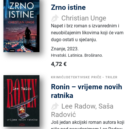
Zrno istine
Christian Unge
Napet i brz roman s izvanrednim i
neuobičajenim likovima koji će vam
dugo ostati u sjećanju.
Znanje
,
2023.
Hrvatski.
Latinica.
Broširano.
4,72
€
KRIMIĆI/DETEKTIVSKE PRIČE
•
TRILER
Ronin – vrijeme novih
ratnika
Lee Radow, Saša
Radović
Još jedan akcijski roman autora koji