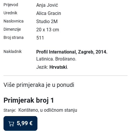
Prijevod
Anja Jović
Urednik
Alica Gracin
Naslovnica
Studio 2M
Dimenzije
20 x 13 cm
Broj strana
511
Nakladnik
Profil International
, Zagreb
, 2014.
Latinica.
Broširano.
Jezik:
Hrvatski
.
Više primjeraka je u ponudi
Primjerak broj 1
:
Korišteno, u odličnom stanju
Stanje
5,99
€