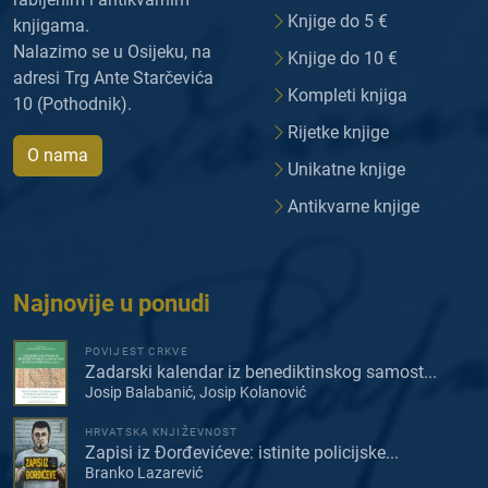
Knjige do 5 €
knjigama.
Nalazimo se u Osijeku, na
Knjige do 10 €
adresi Trg Ante Starčevića
Kompleti knjiga
10 (Pothodnik).
Rijetke knjige
O nama
Unikatne knjige
Antikvarne knjige
Najnovije u ponudi
POVIJEST CRKVE
Zadarski kalendar iz benediktinskog samost...
Josip Balabanić, Josip Kolanović
HRVATSKA KNJIŽEVNOST
Zapisi iz Đorđevićeve: istinite policijske...
Branko Lazarević