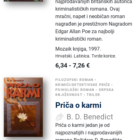
najprodavanijih britanskih autorica
kriminalističkih romana. Ovaj
mračni, napet i neobičan roman
nagrađen je prestižnom Nagradom
Edgar Allan Poe za najbolji
kriminalistički roman.
Mozaik knjiga
,
1997.
Hrvatski.
Latinica.
Tvrde korice.
6,34
-
7,26
€
FILOZOFSKI ROMAN
•
KRIMIĆI/DETEKTIVSKE PRIČE
•
PSIHOLOŠKI ROMAN
•
SRPSKA
KNJIŽEVNOST
•
TRILER
Priča o karmi
B. D. Benedict
Priča o karmi jedan je od
najpoznatijih i najprodavanijih