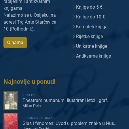
rabljenim i antikvarnim
Knjige do 5 €
knjigama.
Nalazimo se u Osijeku, na
Knjige do 10 €
adresi Trg Ante Starčevića
Kompleti knjiga
10 (Pothodnik).
Rijetke knjige
O nama
Unikatne knjige
Antikvarne knjige
Najnovije u ponudi
GRAFIKE
Theatrum humanum: Ilustrirani letci i graf...
Milan Pelc
FENOMENOLOGIJA
Glas i fenomen: Uvod u problem znaka u Hus...
Jacques Derrida