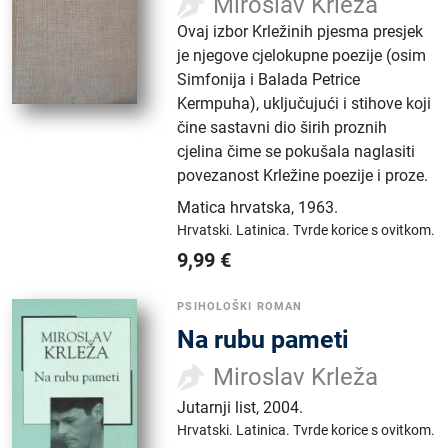
Miroslav Krleža
Ovaj izbor Krležinih pjesma presjek
je njegove cjelokupne poezije (osim
Simfonija i Balada Petrice
Kermpuha), uključujući i stihove koji
čine sastavni dio širih proznih
cjelina čime se pokušala naglasiti
povezanost Krležine poezije i proze.
Matica hrvatska
,
1963.
Hrvatski.
Latinica.
Tvrde korice s ovitkom.
9,99
€
PSIHOLOŠKI ROMAN
Na rubu pameti
Miroslav Krleža
Jutarnji list
,
2004.
Hrvatski.
Latinica.
Tvrde korice s ovitkom.