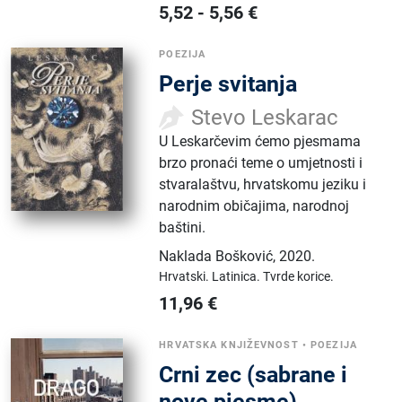
5,52
-
5,56
€
POEZIJA
Perje svitanja
Stevo Leskarac
U Leskarčevim ćemo pjesmama
brzo pronaći teme o umjetnosti i
stvaralaštvu, hrvatskomu jeziku i
narodnim običajima, narodnoj
baštini.
Naklada Bošković
,
2020.
Hrvatski.
Latinica.
Tvrde korice.
11,96
€
HRVATSKA KNJIŽEVNOST
•
POEZIJA
Crni zec (sabrane i
nove pjesme)