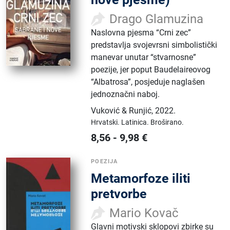
Drago Glamuzina
Naslovna pjesma “Crni zec”
predstavlja svojevrsni simbolistički
manevar unutar “stvarnosne”
poezije, jer poput Baudelaireovog
“Albatrosa”, posjeduje naglašen
jednoznačni naboj.
Vuković & Runjić
,
2022.
Hrvatski.
Latinica.
Broširano.
8,56
-
9,98
€
POEZIJA
Metamorfoze iliti
pretvorbe
Mario Kovač
Glavni motivski sklopovi zbirke su