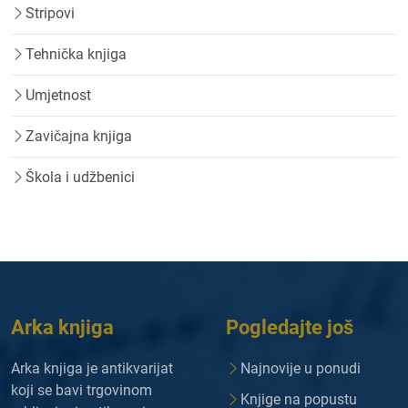
Stripovi
Tehnička knjiga
Umjetnost
Zavičajna knjiga
Škola i udžbenici
Arka knjiga
Pogledajte još
Arka knjiga je antikvarijat
Najnovije u ponudi
koji se bavi trgovinom
Knjige na popustu