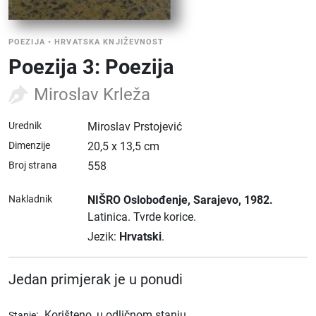
POEZIJA
•
HRVATSKA KNJIŽEVNOST
Poezija 3: Poezija
Miroslav Krleža
Urednik
Miroslav Prstojević
Dimenzije
20,5 x 13,5 cm
Broj strana
558
Nakladnik
NIŠRO Oslobođenje
, Sarajevo
, 1982.
Latinica.
Tvrde korice.
Jezik:
Hrvatski
.
Jedan primjerak je u ponudi
:
Korišteno, u odličnom stanju
Stanje