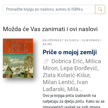
Možda će Vas zanimati i ovi naslovi
KNJIŽEVNOST ZA DJECU
•
SLIKOVNICE I
BAJKE
Priče o mojoj zemlji
Dobrica Erić, Milica
Miron, Lepa Đorđević,
Zlata Kolarić-Kišur,
Milan Lentić, Ivan
Lađarski, Mila...
Ovo je knjiga priča izabranih na
natječaju za dječju priču. Kako su se
pripovjedači javljali sa svih strana