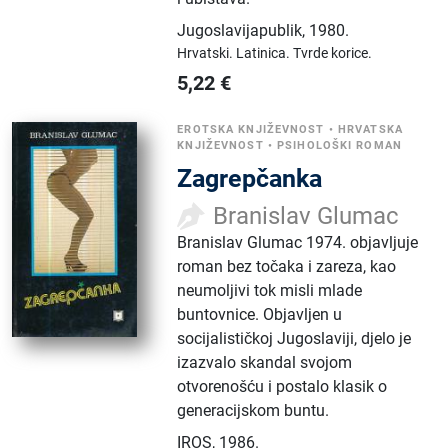
Jugoslavijapublik
,
1980.
Hrvatski.
Latinica.
Tvrde korice.
5,22
€
EROTSKA KNJIŽEVNOST
•
HRVATSKA
KNJIŽEVNOST
•
PSIHOLOŠKI ROMAN
Zagrepčanka
Branislav Glumac
Branislav Glumac 1974. objavljuje
roman bez točaka i zareza, kao
neumoljivi tok misli mlade
buntovnice. Objavljen u
socijalističkoj Jugoslaviji, djelo je
izazvalo skandal svojom
otvorenošću i postalo klasik o
generacijskom buntu.
IROS
,
1986.