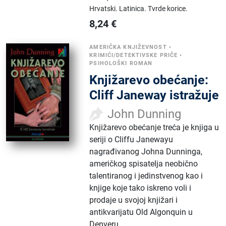
Hrvatski.
Latinica.
Tvrde korice.
8,24
€
AMERIČKA KNJIŽEVNOST
•
KRIMIĆI/DETEKTIVSKE PRIČE
•
PSIHOLOŠKI ROMAN
Knjižarevo obećanje:
Cliff Janeway istražuje
John Dunning
Knjižarevo obećanje treća je knjiga u
seriji o Cliffu Janewayu
nagrađivanog Johna Dunninga,
američkog spisatelja neobično
talentiranog i jedinstvenog kao i
knjige koje tako iskreno voli i
prodaje u svojoj knjižari i
antikvarijatu Old Algonquin u
Denveru.