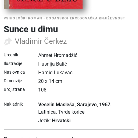
PSIHOLOŠKI ROMAN
•
BOSANSKOHERCEGOVAČKA KNJIŽEVNOST
Sunce u dimu
Vladimir Čerkez
Urednik
Ahmet Hromadžić
Ilustracije
Husnija Balić
Naslovnica
Hamid Lukavac
Dimenzije
20 x 14 cm
Broj strana
108
Nakladnik
Veselin Masleša
, Sarajevo
, 1967.
Latinica.
Tvrde korice.
Jezik:
Hrvatski
.