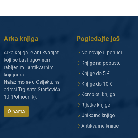
Arka knjiga
Pogledajte još
Arka knjiga je antikvarijat
Najnovije u ponudi
koji se bavi trgovinom
Knjige na popustu
rabljenim i antikvarnim
Knjige do 5 €
knjigama.
Nalazimo se u Osijeku, na
Knjige do 10 €
adresi Trg Ante Starčevića
Kompleti knjiga
10 (Pothodnik).
Rijetke knjige
O nama
Unikatne knjige
Antikvarne knjige