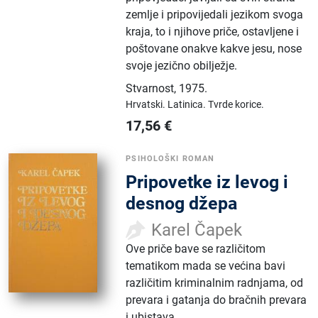
zemlje i pripovijedali jezikom svoga
kraja, to i njihove priče, ostavljene i
poštovane onakve kakve jesu, nose
svoje jezično obilježje.
Stvarnost
,
1975.
Hrvatski.
Latinica.
Tvrde korice.
17,56
€
PSIHOLOŠKI ROMAN
Pripovetke iz levog i
desnog džepa
Karel Čapek
Ove priče bave se različitom
tematikom mada se većina bavi
različitim kriminalnim radnjama, od
prevara i gatanja do bračnih prevara
i ubistava.