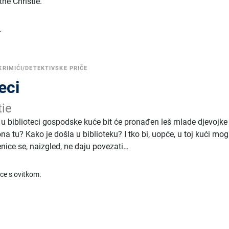
he Christie.
.
KRIMIĆI/DETEKTIVSKE PRIČE
eci
tie
 u biblioteci gospodske kuće bit će pronađen leš mlade djevojke
na tu? Kako je došla u biblioteku? I tko bi, uopće, u toj kući mo
jenice se, naizgled, ne daju povezati…
ice s ovitkom.