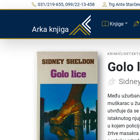
031/219-655, 099/22-13-458
Trg Ante Starčev
Knjige
Arka knjiga
KRIMIĆI/DETEKT
Golo 
Sidne
Među užurbani
muškarac u žuto
utvrđuje da se
istaknutog nju
u kojem polici
žrtve masakra 