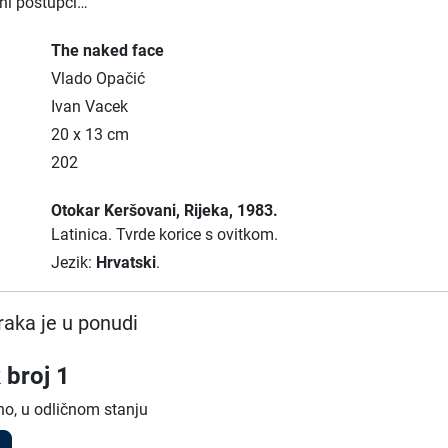
žni postupci…
The naked face
Vlado Opačić
Ivan Vacek
20 x 13 cm
202
Otokar Keršovani
, Rijeka
, 1983.
Latinica.
Tvrde korice s ovitkom.
Jezik:
Hrvatski
.
raka je u ponudi
 broj 1
no, u odličnom stanju