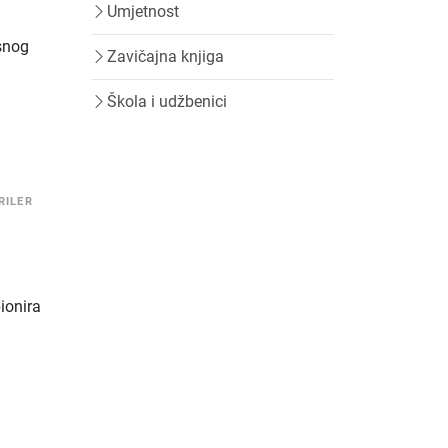
Umjetnost
osnog
Zavičajna knjiga
Škola i udžbenici
RILER
ionira