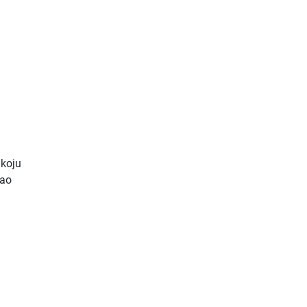
 koju
gao