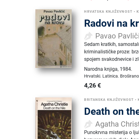
HRVATSKA KNJIŽEVNOST
•
K
Radovi na k
Pavao Pavlič
Sedam kratkih, samostaln
kriminalističke proze: br
spojem svakodnevice i zl
Narodna knjiga
,
1984.
Hrvatski.
Latinica.
Broširano
4,26
€
BRITANSKA KNJIŽEVNOST
•
Death on the
Agatha Chris
Punokrvna misterija o ljub