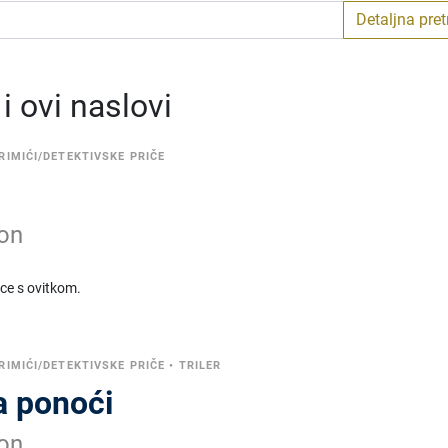
Detaljna pre
 ovi naslovi
RIMIĆI/DETEKTIVSKE PRIČE
don
ice s ovitkom.
RIMIĆI/DETEKTIVSKE PRIČE
•
TRILER
a ponoći
don