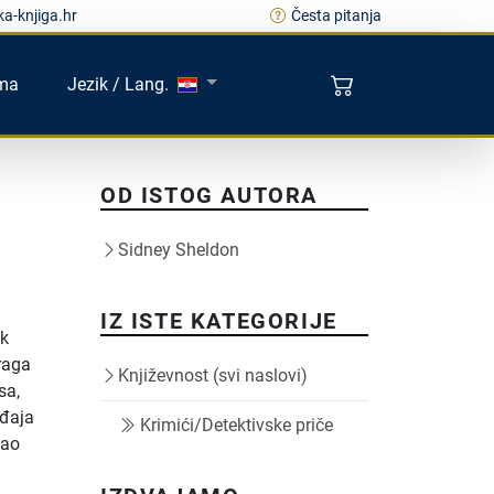
a-knjiga.hr
Česta pitanja
ma
Jezik / Lang.
OD ISTOG AUTORA
Sidney Sheldon
IZ ISTE KATEGORIJE
ok
traga
Književnost (svi naslovi)
sa,
ađaja
Krimići/Detektivske priče
kao