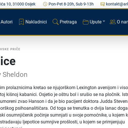
ića 10, 31000 Osijek
Pon-Pet 8-20h, Sub 9-13h
kontakt@ark
Autori
Nakladnici
Pretraga
Upute
O na
IVSKE PRIČE
lice
y Sheldon
m prolaznicima kretao se njujorškom Lexington avenijom i vis
j kišnoj kabanici. Osjetio je oštru bol i srušio se na pločnik. Is
 umoreni zvao Hanson i da je bio pacijent doktora Judda Steven
jorškog psihoanalitičara. Od toga se trenutka o dvija lanac dog
jski osumnjičenik počinje sumnjati u svoje pomoćnike, u kojem 
stradavaju ljepotice sumnjive prošlosti, u kojem se primjenjuju