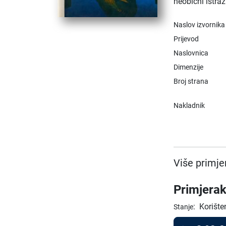
neobični istra
Naslov izvornika
Prijevod
Naslovnica
Dimenzije
Broj strana
Nakladnik
Više primje
Primjerak
:
Korište
Stanje