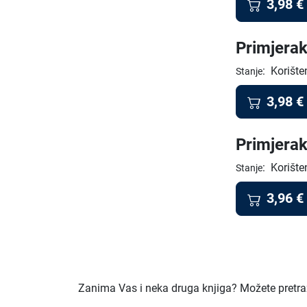
3,98
€
Primjerak
:
Korište
Stanje
3,98
€
Primjerak
:
Korište
Stanje
3,96
€
Zanima Vas i neka druga knjiga? Možete pretraži