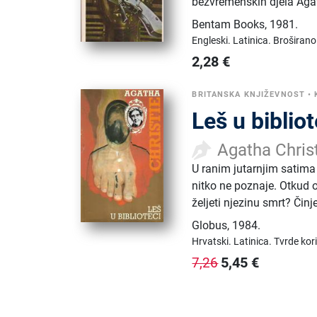
bezvremenskih djela Agat
Bentam Books
,
1981.
Engleski.
Latinica.
Broširano
2,28
€
BRITANSKA KNJIŽEVNOST
•
Leš u bibliot
Agatha Chris
U ranim jutarnjim satima
nitko ne poznaje. Otkud o
željeti njezinu smrt? Čin
Globus
,
1984.
Hrvatski.
Latinica.
Tvrde kor
5,45
€
7,26