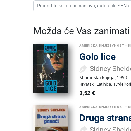
Možda će Vas zanimati i
AMERIČKA KNJIŽEVNOST
•
K
Golo lice
Sidney Shel
Mladinska knjiga
,
1990.
Hrvatski.
Latinica.
Tvrde kor
3,52
€
AMERIČKA KNJIŽEVNOST
•
K
Druga stran
Sidney Shel