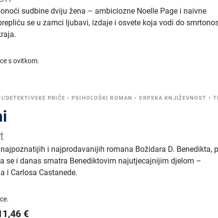
onoći sudbine dviju žena – ambiciozne Noelle Page i naivne
repliću se u zamci ljubavi, izdaje i osvete koja vodi do smrton
raja.
ice s ovitkom.
ĆI/DETEKTIVSKE PRIČE
•
PSIHOLOŠKI ROMAN
•
SRPSKA KNJIŽEVNOST
•
T
i
t
 najpoznatijih i najprodavanijih romana Božidara D. Benedikta, p
jiga se i danas smatra Benediktovim najutjecajnijim djelom –
 i Carlosa Castanede.
ice.
11,46
€