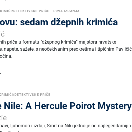
RIMIĆI/DETEKTIVSKE PRIČE
•
PRVA IZDANJA
rovu: sedam džepnih krimića
ić
ih priča u formatu "džepnog krimića" majstora hrvatske
ze, napete, sažete, s neočekivanim preokretima i tipičnim Pavliči
očina.
.
KRIMIĆI/DETEKTIVSKE PRIČE
 Nile: A Hercule Poirot Mystery
tie
avi, ljubomori i izdaji, Smrt na Nilu jedno je od najlegendarnijih 