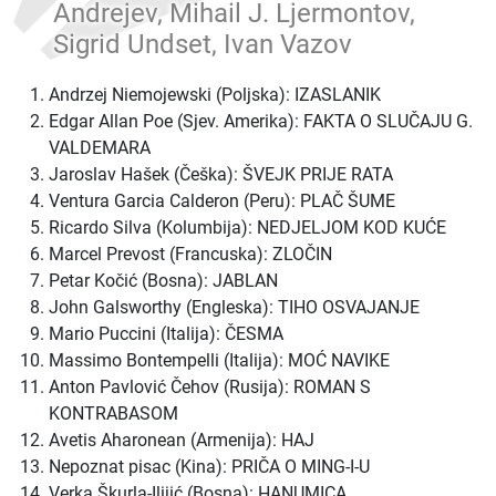
Andrejev, Mihail J. Ljermontov,
Sigrid Undset, Ivan Vazov
Andrzej Niemojewski (Poljska): IZASLANIK
Edgar Allan Poe (Sjev. Amerika): FAKTA O SLUČAJU G.
VALDEMARA
Jaroslav Hašek (Češka): ŠVEJK PRIJE RATA
Ventura Garcia Calderon (Peru): PLAČ ŠUME
Ricardo Silva (Kolumbija): NEDJELJOM KOD KUĆE
Marcel Prevost (Francuska): ZLOČIN
Petar Kočić (Bosna): JABLAN
John Galsworthy (Engleska): TIHO OSVAJANJE
Mario Puccini (Italija): ČESMA
Massimo Bontempelli (Italija): MOĆ NAVIKE
Anton Pavlović Čehov (Rusija): ROMAN S
KONTRABASOM
Avetis Aharonean (Armenija): HAJ
Nepoznat pisac (Kina): PRIČA O MING-I-U
Verka Škurla-Ilijić (Bosna): HANUMICA