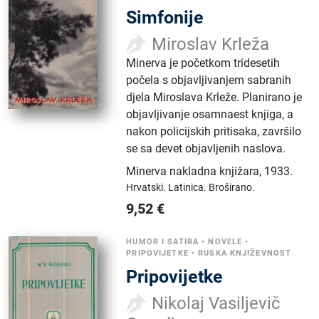
Simfonije
Miroslav Krleža
Minerva je početkom tridesetih
počela s objavljivanjem sabranih
djela Miroslava Krleže. Planirano je
objavljivanje osamnaest knjiga, a
nakon policijskih pritisaka, završilo
se sa devet objavljenih naslova.
Minerva nakladna knjižara
,
1933.
Hrvatski.
Latinica.
Broširano.
9,52
€
HUMOR I SATIRA
•
NOVELE
•
PRIPOVIJETKE
•
RUSKA KNJIŽEVNOST
Pripovijetke
Nikolaj Vasiljevič