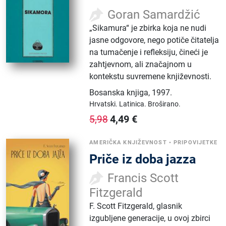
Goran Samardžić
„Sikamura“ je zbirka koja ne nudi
jasne odgovore, nego potiče čitatelja
na tumačenje i refleksiju, čineći je
zahtjevnom, ali značajnom u
kontekstu suvremene književnosti.
Bosanska knjiga
,
1997.
Hrvatski.
Latinica.
Broširano.
4,49
€
5,98
AMERIČKA KNJIŽEVNOST
•
PRIPOVIJETKE
Priče iz doba jazza
Francis Scott
Fitzgerald
F. Scott Fitzgerald, glasnik
izgubljene generacije, u ovoj zbirci