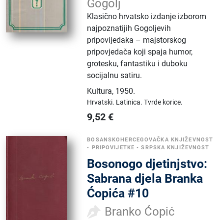
Gogolj
Klasično hrvatsko izdanje izborom
najpoznatijih Gogoljevih
pripovijedaka – majstorskog
pripovjedača koji spaja humor,
grotesku, fantastiku i duboku
socijalnu satiru.
Kultura
,
1950.
Hrvatski.
Latinica.
Tvrde korice.
9,52
€
BOSANSKOHERCEGOVAČKA KNJIŽEVNOST
•
PRIPOVIJETKE
•
SRPSKA KNJIŽEVNOST
Bosonogo djetinjstvo:
Sabrana djela Branka
Ćopića #10
Branko Ćopić