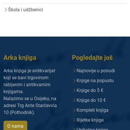
Škola i udžbenici
Arka knjiga
Pogledajte još
Arka knjiga je antikvarijat
Najnovije u ponudi
koji se bavi trgovinom
Knjige na popustu
rabljenim i antikvarnim
Knjige do 5 €
knjigama.
Nalazimo se u Osijeku, na
Knjige do 10 €
adresi Trg Ante Starčevića
Kompleti knjiga
10 (Pothodnik).
Rijetke knjige
O nama
Unikatne knjige