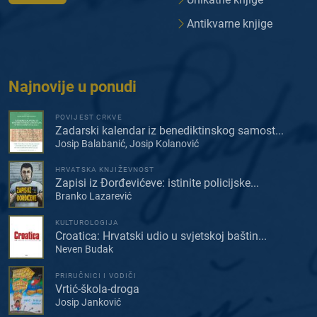
Antikvarne knjige
Najnovije u ponudi
POVIJEST CRKVE
Zadarski kalendar iz benediktinskog samost...
Josip Balabanić, Josip Kolanović
HRVATSKA KNJIŽEVNOST
Zapisi iz Đorđevićeve: istinite policijske...
Branko Lazarević
KULTUROLOGIJA
Croatica: Hrvatski udio u svjetskoj baštin...
Neven Budak
PRIRUČNICI I VODIČI
Vrtić-škola-droga
Josip Janković