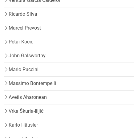
Ventura Garcia Calderon
Ricardo Silva
Marcel Prevost
Petar Kočić
John Galsworthy
Mario Puccini
Massimo Bontempelli
Avetis Aharonean
Vrka Škurla-Ilijić
Karlo Häusler