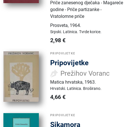
Priče zanesenog dječaka - Magareće
godine - Priče partizanke -
Vratolomne priče
Prosveta
,
1964.
Srpski.
Latinica.
Tvrde korice.
2,98
€
PRIPOVIJETKE
Pripovijetke
Prežihov Voranc
Matica hrvatska
,
1963.
Hrvatski.
Latinica.
Broširano.
4,66
€
PRIPOVIJETKE
Sikamora