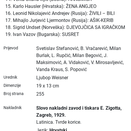
Karlo Hausler (Hrvatska): ŽENA ANGJEO
Leonid Nikolajević Andrejev (Rusija): ŽIVILI – BILI
Mihajlo Jurjević Ljermontov (Rusija): AŠIK-KERIB
Sigrid Undset (Norveška): DJEVOJČICA SA IGRAČKOM
Ivan Vazov (Bugarska): SUSRET
Prijevod
Svetislav Stefanović, B. Vračarević, Milan
Burlak, L. Rupčić, Milan Begović, J.
Maksimović, A. Vidaković, V. Mirosavljević,
Vanda Kraus, S. Popović
Urednik
Ljubop Weisner
Dimenzije
19 x 13 cm
Broj strana
255
Nakladnik
Slovo nakladni zavod i tiskara E. Zigotta
,
Zagreb
, 1929.
Latinica.
Tvrde korice.
Jezik:
Hrvatski
.