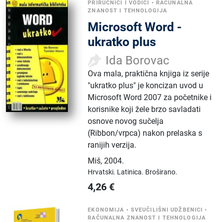
PRIRUČNICI I VODIČI
•
RAČUNALNA
ZNANOST I TEHNOLOGIJA
Microsoft Word -
ukratko plus
Ida Borovac
Ova mala, praktična knjiga iz serije
"ukratko plus" je koncizan uvod u
Microsoft Word 2007 za početnike i
korisnike koji žele brzo savladati
osnove novog sučelja
(Ribbon/vrpca) nakon prelaska s
ranijih verzija.
Miš
,
2004.
Hrvatski.
Latinica.
Broširano.
4,26
€
EKONOMIJA
•
SVEUČILIŠNI UDŽBENICI
•
RAČUNALNA ZNANOST I TEHNOLOGIJA