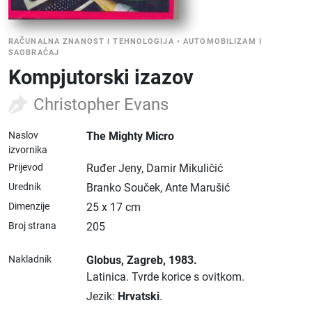
RAČUNALNA ZNANOST I TEHNOLOGIJA
•
AUTOMOBILIZAM I
SAOBRAĆAJ
Kompjutorski izazov
Christopher Evans
Naslov
The Mighty Micro
izvornika
Prijevod
Ruđer Jeny, Damir Mikuličić
Urednik
Branko Souček, Ante Marušić
Dimenzije
25 x 17 cm
Broj strana
205
Nakladnik
Globus
, Zagreb
, 1983.
Latinica.
Tvrde korice s ovitkom.
Jezik:
Hrvatski
.