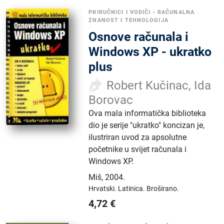
PRIRUČNICI I VODIČI
•
RAČUNALNA
ZNANOST I TEHNOLOGIJA
Osnove računala i
Windows XP - ukratko
plus
Robert Kučinac, Ida
Borovac
Ova mala informatička biblioteka
dio je serije "ukratko" koncizan je,
ilustriran uvod za apsolutne
početnike u svijet računala i
Windows XP.
Miš
,
2004.
Hrvatski.
Latinica.
Broširano.
4,72
€