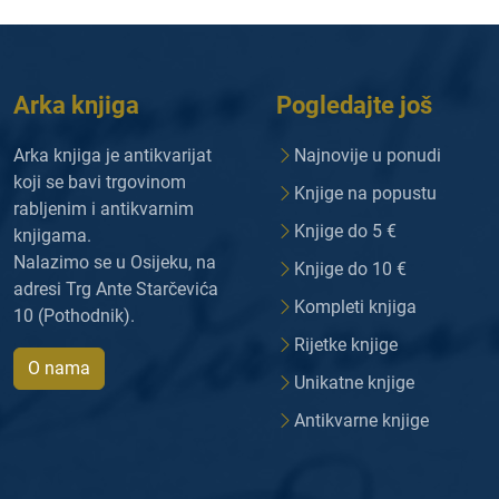
Arka knjiga
Pogledajte još
Arka knjiga je antikvarijat
Najnovije u ponudi
koji se bavi trgovinom
Knjige na popustu
rabljenim i antikvarnim
Knjige do 5 €
knjigama.
Nalazimo se u Osijeku, na
Knjige do 10 €
adresi Trg Ante Starčevića
Kompleti knjiga
10 (Pothodnik).
Rijetke knjige
O nama
Unikatne knjige
Antikvarne knjige