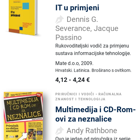
IT u primjeni
Dennis G.
Severance, Jacque
Passino
Rukovoditeljski vodič za primjenu
sustava informacijske tehnologije.
Mate d.o.o
,
2009.
Hrvatski.
Latinica.
Broširano s ovitkom.
4,12
-
4,24
€
PRIRUČNICI I VODIČI
•
RAČUNALNA
ZNANOST I TEHNOLOGIJA
Multimedija i CD-Rom-
ovi za neznalice
Andy Rathbone
Ovo je jedan od priručnika iz serije