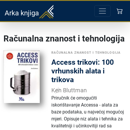
Arka knjiga
Računalna znanost i tehnologija
RAČUNALNA ZNANOST I TEHNOLOGIJA
Access trikovi: 100
vrhunskih alata i
trikova
Ken Bluttman
Priručnik će omogućiti
iskorištavanje Accessa - alata za
baze podataka, u najvećoj mogućoj
mjeri. Opisuje niz alata i tehnika za
kvalitetniji i učinkovitiji rad sa