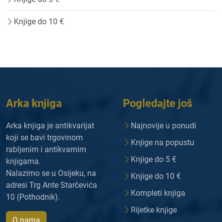
Knjige do 10 €
Arka knjiga
Pogledajte još
Arka knjiga je antikvarijat
Najnovije u ponudi
koji se bavi trgovinom
Knjige na popustu
rabljenim i antikvarnim
Knjige do 5 €
knjigama.
Nalazimo se u Osijeku, na
Knjige do 10 €
adresi Trg Ante Starčevića
Kompleti knjiga
10 (Pothodnik).
Rijetke knjige
O nama