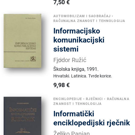
7,50
€
AUTOMOBILIZAM I SAOBRAĆAJ
•
RAČUNALNA ZNANOST I TEHNOLOGIJA
Informacijsko
komunikacijski
sistemi
Fjodor Ružić
Školska knjiga
,
1991.
Hrvatski.
Latinica.
Tvrde korice.
9,98
€
ENCIKLOPEDIJE
•
RJEČNICI
•
RAČUNALNA
ZNANOST I TEHNOLOGIJA
Informatički
enciklopedijski rječnik
Željko Panian