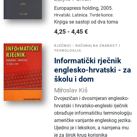
Europapress holding
,
2005.
Hrvatski.
Latinica.
Tvrde korice.
Knjiga se sastoji od dva toma
4,25
-
4,45
€
RJEČNICI
•
RAČUNALNA ZNANOST I
TEHNOLOGIJA
Informatički rječnik
englesko-hrvatski - za
školu i dom
Miroslav Kiš
Dvojezičan i dvosmjeran englesko-
hrvatski i hrvatsko-engleski rječnik
obrađuje informatičku terminologiju
američke varijante engleskog jezika.
Ujedno je i leksikon, a namjena mu
je za širok krug korisnika