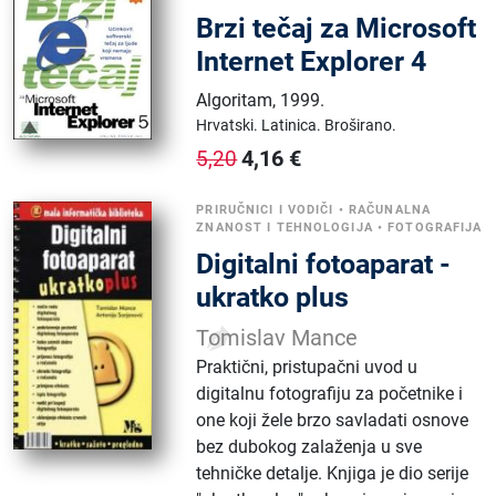
Brzi tečaj za Microsoft
Internet Explorer 4
Algoritam
,
1999.
Hrvatski.
Latinica.
Broširano.
4,16
€
5,20
PRIRUČNICI I VODIČI
•
RAČUNALNA
ZNANOST I TEHNOLOGIJA
•
FOTOGRAFIJA
Digitalni fotoaparat -
ukratko plus
Tomislav Mance
Praktični, pristupačni uvod u
digitalnu fotografiju za početnike i
one koji žele brzo savladati osnove
bez dubokog zalaženja u sve
tehničke detalje. Knjiga je dio serije