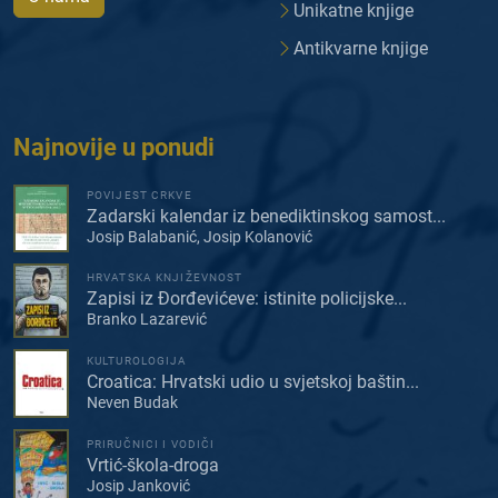
Unikatne knjige
Antikvarne knjige
Najnovije u ponudi
POVIJEST CRKVE
Zadarski kalendar iz benediktinskog samost...
Josip Balabanić, Josip Kolanović
HRVATSKA KNJIŽEVNOST
Zapisi iz Đorđevićeve: istinite policijske...
Branko Lazarević
KULTUROLOGIJA
Croatica: Hrvatski udio u svjetskoj baštin...
Neven Budak
PRIRUČNICI I VODIČI
Vrtić-škola-droga
Josip Janković