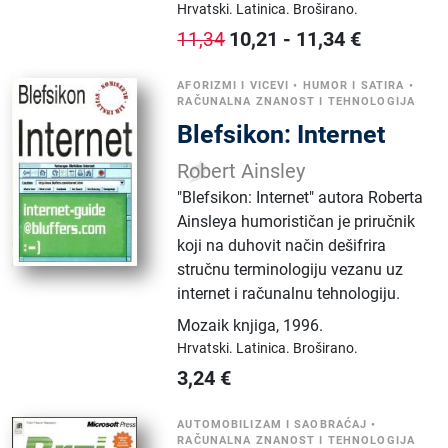
Hrvatski.
Latinica.
Broširano.
10,21
-
11,34
€
11,34
AFORIZMI I VICEVI
•
HUMOR I SATIRA
•
RAČUNALNA ZNANOST I TEHNOLOGIJA
Blefsikon: Internet
Robert Ainsley
​"Blefsikon: Internet" autora Roberta
Ainsleya humorističan je priručnik
koji na duhovit način dešifrira
stručnu terminologiju vezanu uz
internet i računalnu tehnologiju.
Mozaik knjiga
,
1996.
Hrvatski.
Latinica.
Broširano.
3,24
€
AUTOMOBILIZAM I SAOBRAĆAJ
•
RAČUNALNA ZNANOST I TEHNOLOGIJA