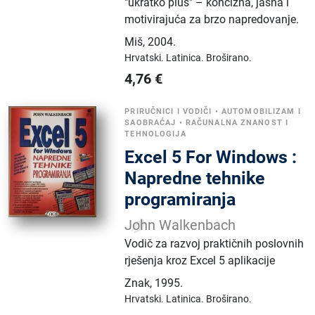
"ukratko plus" – koncizna, jasna i
motivirajuća za brzo napredovanje.
Miš
,
2004.
Hrvatski.
Latinica.
Broširano.
4,76
€
PRIRUČNICI I VODIČI
•
AUTOMOBILIZAM I
SAOBRAĆAJ
•
RAČUNALNA ZNANOST I
TEHNOLOGIJA
Excel 5 For Windows :
Napredne tehnike
programiranja
John Walkenbach
Vodič za razvoj praktičnih poslovnih
rješenja kroz Excel 5 aplikacije
Znak
,
1995.
Hrvatski.
Latinica.
Broširano.