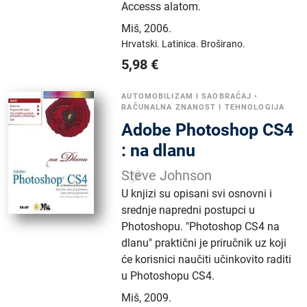
Accesss alatom.
Miš
,
2006.
Hrvatski.
Latinica.
Broširano.
5,98
€
AUTOMOBILIZAM I SAOBRAĆAJ
•
RAČUNALNA ZNANOST I TEHNOLOGIJA
Adobe Photoshop CS4
: na dlanu
Steve Johnson
U knjizi su opisani svi osnovni i
srednje napredni postupci u
Photoshopu. "Photoshop CS4 na
dlanu" praktični je priručnik uz koji
će korisnici naučiti učinkovito raditi
u Photoshopu CS4.
Miš
,
2009.