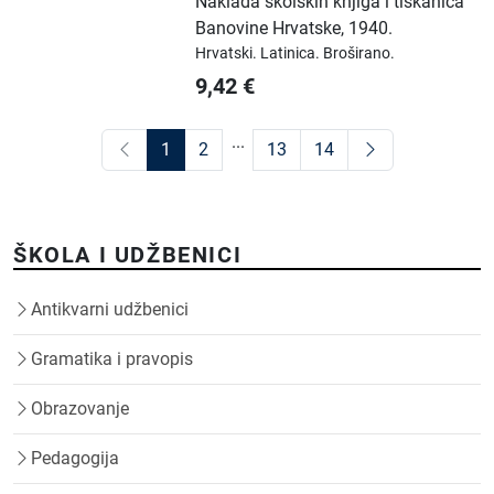
Naklada školskih knjiga i tiskanica
Banovine Hrvatske
,
1940.
Hrvatski.
Latinica.
Broširano.
9,42
€
...
1
2
13
14
ŠKOLA I UDŽBENICI
Antikvarni udžbenici
Gramatika i pravopis
Obrazovanje
Pedagogija