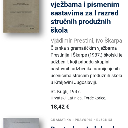
vježbama i pismenim
sastavima za I razred
stručnih produžnih
škola
Vladimir Prestini, Ivo Škarpa
Čitanka s gramatičkim vježbama
Prestinija i Škarpe (1937.) školski je
udžbenik koji pripada skupini
nastavnih udžbenika namijenjenih
učenicima stručnih produžnih škola
u Kraljevini Jugoslaviji.
St. Kugli
,
1937.
Hrvatski.
Latinica.
Tvrde korice.
18,42
€
GRAMATIKA I PRAVOPIS
•
RJEČNICI