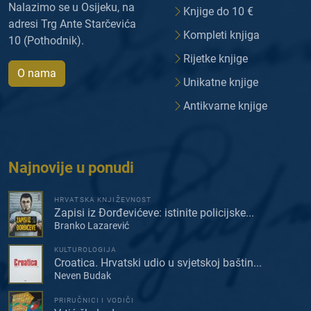
Nalazimo se u Osijeku, na
Knjige do 10 €
adresi Trg Ante Starčevića
Kompleti knjiga
10 (Pothodnik).
Rijetke knjige
O nama
Unikatne knjige
Antikvarne knjige
Najnovije u ponudi
HRVATSKA KNJIŽEVNOST
Zapisi iz Đorđevićeve: istinite policijske...
Branko Lazarević
KULTUROLOGIJA
Croatica. Hrvatski udio u svjetskoj baštin...
Neven Budak
PRIRUČNICI I VODIČI