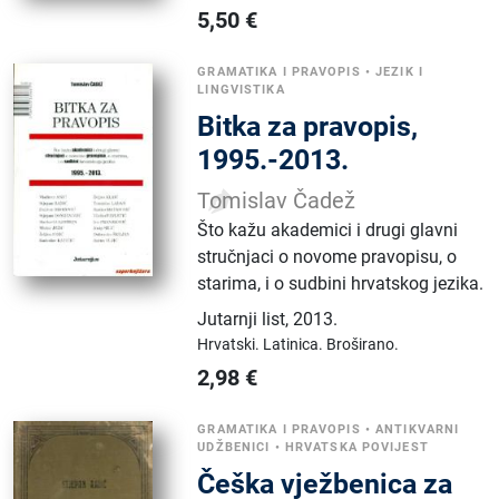
5,50
€
GRAMATIKA I PRAVOPIS
•
JEZIK I
LINGVISTIKA
Bitka za pravopis,
1995.-2013.
Tomislav Čadež
Što kažu akademici i drugi glavni
stručnjaci o novome pravopisu, o
starima, i o sudbini hrvatskog jezika.
Jutarnji list
,
2013.
Hrvatski.
Latinica.
Broširano.
2,98
€
GRAMATIKA I PRAVOPIS
•
ANTIKVARNI
UDŽBENICI
•
HRVATSKA POVIJEST
Češka vježbenica za