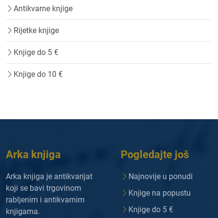
Antikvarne knjige
Rijetke knjige
Knjige do 5 €
Knjige do 10 €
Arka knjiga
Pogledajte još
Arka knjiga je antikvarijat
Najnovije u ponudi
koji se bavi trgovinom
Knjige na popustu
rabljenim i antikvarnim
Knjige do 5 €
knjigama.