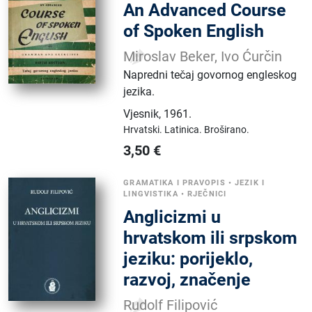
An Advanced Course
of Spoken English
Miroslav Beker, Ivo Ćurčin
Napredni tečaj govornog engleskog
jezika.
Vjesnik
,
1961.
Hrvatski.
Latinica.
Broširano.
3,50
€
GRAMATIKA I PRAVOPIS
•
JEZIK I
LINGVISTIKA
•
RJEČNICI
Anglicizmi u
hrvatskom ili srpskom
jeziku: porijeklo,
razvoj, značenje
Rudolf Filipović