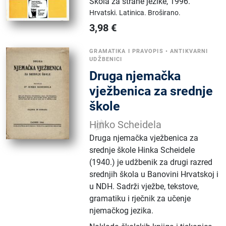
Škola za strane jezike
,
1996.
Hrvatski.
Latinica.
Broširano.
3,98
€
GRAMATIKA I PRAVOPIS
•
ANTIKVARNI
UDŽBENICI
Druga njemačka
vježbenica za srednje
škole
Hinko Scheidela
Druga njemačka vježbenica za
srednje škole Hinka Scheidele
(1940.) je udžbenik za drugi razred
srednjih škola u Banovini Hrvatskoj i
u NDH. Sadrži vježbe, tekstove,
gramatiku i rječnik za učenje
njemačkog jezika.