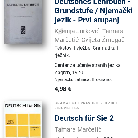
Deutsches Lehrbuch -
Grundstufe / Njemački
jezik - Prvi stupanj
Ksenija Jurković, Tamara
Marčetić, Cvijeta Žmegač
Tekstovi i vježbe. Gramatika i
rječnik.
Centar za učenje stranih jezika
Zagreb
,
1970.
Njemački.
Latinica.
Broširano.
4,98
€
GRAMATIKA I PRAVOPIS
•
JEZIK I
LINGVISTIKA
Deutsch für Sie 2
Tamara Marčetić