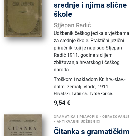
srednje i njima slične
škole
Stjepan Radić
Udžbenik češkog jezika s vježbama
za srednje škole. Praktični jezični
priručnik koji je napisao Stjepan
Radić 1911. godine s ciljem
zbližavanja hrvatskog i češkog
naroda.
Troškom i nakladom Kr. hrv.-slav.-
dalm. zemalj. vlade
,
1911.
Hrvatski.
Latinica.
Tvrde korice.
9,54
€
GRAMATIKA I PRAVOPIS
•
OBRAZOVANJE
•
ANTIKVARNI UDŽBENICI
Čitanka s gramatičkim