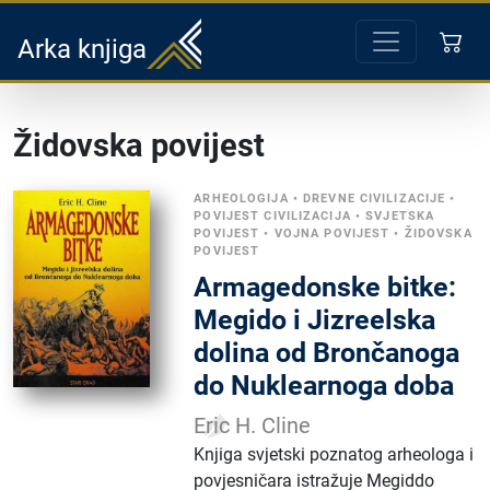
Arka knjiga
Židovska povijest
ARHEOLOGIJA
•
DREVNE CIVILIZACIJE
•
POVIJEST CIVILIZACIJA
•
SVJETSKA
POVIJEST
•
VOJNA POVIJEST
•
ŽIDOVSKA
POVIJEST
Armagedonske bitke:
Megido i Jizreelska
dolina od Brončanoga
do Nuklearnoga doba
Eric H. Cline
Knjiga svjetski poznatog arheologa i
povjesničara istražuje Megiddo