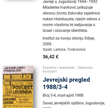
Jevreji u Jugoslaviji 1944–1952
Mladenke Ivanković prikazuje
obnovu života židovske zajednice
nakon Holokausta, njezin odnos s
novim vlastima te iseljavanje u
Izrael i očuvanje identiteta.
Institut za noviju istoriju Srbije
,
2009.
Srpski.
Latinica.
Tvrde korice.
36,42
€
ČASOPISI I MAGAZINI
•
ŽIDOVSKA
POVIJEST
Jevrejski pregled
1988/3-4
Broj 3-4, mart-april 1988.
Savez jevrejskih opština Jugoslavije
,