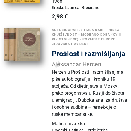
1988.
Srpski.
Latinica.
Broširano.
2,98
€
AUTOBIOGRAFIJE I MEMOARI
•
RUSKA
KNJIŽEVNOST
•
MODERNO DOBA (XVIII-
XIX STOLJEĆE)
•
POVIJEST EUROPE
•
ŽIDOVSKA POVIJEST
Prošlost i razmišljanja
Aleksandar Hercen
Herzen u Prošlosti i razmišljanjima
piše autobiografiju i kroniku 19.
stoljeća. Od djetinjstva u Moskvi,
preko progonstva u Rusiji do života
u emigraciji. Duboka analiza društva
i osobne sudbine – remek-djelo
ruske memoaristike.
Matica hrvatska
.
Hrvatski.
Latinica.
Tvrde korice.