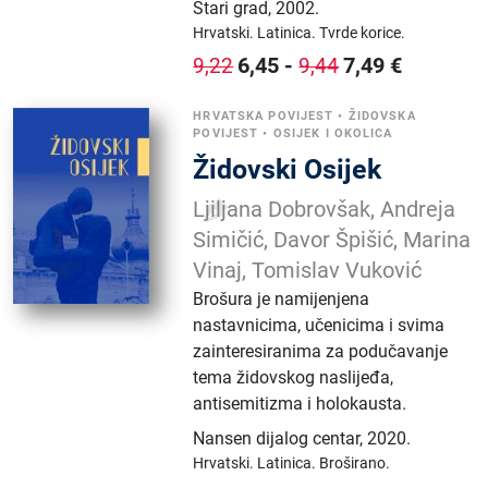
Stari grad
,
2002.
Hrvatski.
Latinica.
Tvrde korice.
6,45
-
7,49
€
9,22
9,44
HRVATSKA POVIJEST
•
ŽIDOVSKA
POVIJEST
•
OSIJEK I OKOLICA
Židovski Osijek
Ljiljana Dobrovšak, Andreja
Simičić, Davor Špišić, Marina
Vinaj, Tomislav Vuković
Brošura je namijenjena
nastavnicima, učenicima i svima
zainteresiranima za podučavanje
tema židovskog naslijeđa,
antisemitizma i holokausta.
Nansen dijalog centar
,
2020.
Hrvatski.
Latinica.
Broširano.