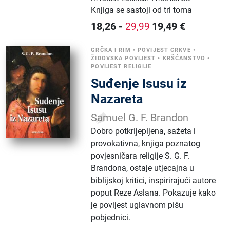
Knjiga se sastoji od tri toma
18,26
-
19,49
€
29,99
GRČKA I RIM
•
POVIJEST CRKVE
•
ŽIDOVSKA POVIJEST
•
KRŠĆANSTVO
•
POVIJEST RELIGIJE
Suđenje Isusu iz
Nazareta
Samuel G. F. Brandon
Dobro potkrijepljena, sažeta i
provokativna, knjiga poznatog
povjesničara religije S. G. F.
Brandona, ostaje utjecajna u
biblijskoj kritici, inspirirajući autore
poput Reze Aslana. Pokazuje kako
je povijest uglavnom pišu
pobjednici.