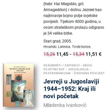
(hebr. Har Megiddo, grč.
Armageddon) i dolinu Jezreel kao
najkrvavije bojno polje svjetske
povijesti. Tijekom 4000 godina, u
ovom strateškom prolazu odigrano
je 34 velike bitke.
Stari grad
,
2005.
Hrvatski.
Latinica.
Tvrde korice.
11,45
-
11,51
€
15,26
15,34
DOKUMENTI I ZAPISNICI
•
DRUGI
SVJETSKI RAT
•
JUGOSLAVIJA
•
POSTKOMUNIZAM
•
ŽIDOVSKA POVIJEST
Jevreji u Jugoslaviji
1944–1952: Kraj ili
novi početak
Mladenka Ivanković