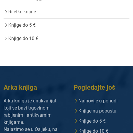
Rijetke knjige
Knjige do 5 €
Knjige do 10 €
Arka knjiga
Pogledajte još
Arka knjiga je antikvarijat
Najnovije u ponudi
koji se bavi trgovinom
Knjige na popustu
rabljenim i antikvarnim
Knjige do 5 €
knjigama.
Nalazimo se u Osijeku, na
Knjige do 10 €