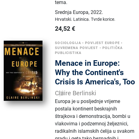
tema.
Srednja Europa
,
2022.
Hrvatski.
Latinica.
Tvrde korice.
24,52
€
SOCIOLOGIJA
•
POVIJEST EUROPE
•
SUVREMENA POVIJEST
•
POLITIČKA
PUBLICISTIKA
Menace in Europe:
Why the Continent's
Crisis Is America's, Too
Claire Berlinski
Europa je u posljednje vrijeme
postala kontinent beskrajnih
štrajkova i demonstracija, bombi u
vlakovima i podzemnoj željeznici,
radikalnih islamskih ćelija u svakom
gradu i geta tako beznadnih i