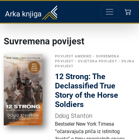
Arka knjiga
Suvremena povijest
POVIJEST AMERIKE
•
SUVREMENA
POVIJEST
•
SVJETSKA POVIJEST
•
VOJNA
POVIJEST
12 Strong: The
Declassified True
Story of the Horse
Soldiers
Doug Stanton
Bestseler New York Timesa
“očaravajuća priča iz istinitog
života” o timu specijalnih snaga