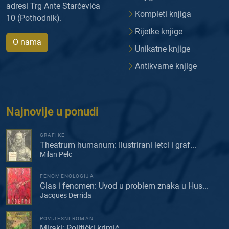
adresi Trg Ante Starčevića
Kompleti knjiga
10 (Pothodnik).
Rijetke knjige
O nama
Unikatne knjige
Antikvarne knjige
Najnovije u ponudi
GRAFIKE
Theatrum humanum: Ilustrirani letci i graf...
Milan Pelc
FENOMENOLOGIJA
Glas i fenomen: Uvod u problem znaka u Hus...
Jacques Derrida
POVIJESNI ROMAN
Mirakl: Politički krimić