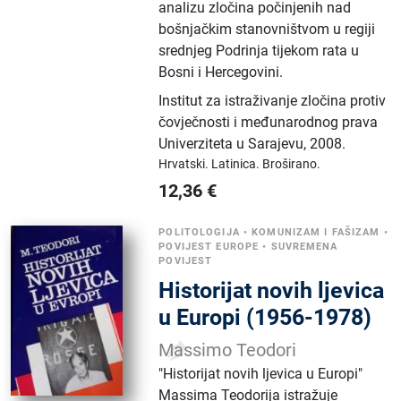
analizu zločina počinjenih nad
bošnjačkim stanovništvom u regiji
srednjeg Podrinja tijekom rata u
Bosni i Hercegovini.
Institut za istraživanje zločina protiv
čovječnosti i međunarodnog prava
Univerziteta u Sarajevu
,
2008.
Hrvatski.
Latinica.
Broširano.
12,36
€
POLITOLOGIJA
•
KOMUNIZAM I FAŠIZAM
•
POVIJEST EUROPE
•
SUVREMENA
POVIJEST
Historijat novih ljevica
u Europi (1956-1978)
Massimo Teodori
"Historijat novih ljevica u Europi"
Massima Teodorija istražuje