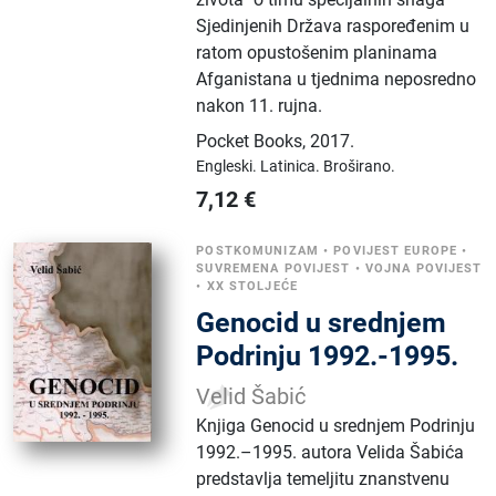
Sjedinjenih Država raspoređenim u
ratom opustošenim planinama
Afganistana u tjednima neposredno
nakon 11. rujna.
Pocket Books
,
2017.
Engleski.
Latinica.
Broširano.
7,12
€
POSTKOMUNIZAM
•
POVIJEST EUROPE
•
SUVREMENA POVIJEST
•
VOJNA POVIJEST
•
XX STOLJEĆE
Genocid u srednjem
Podrinju 1992.-1995.
Velid Šabić
Knjiga Genocid u srednjem Podrinju
1992.–1995. autora Velida Šabića
predstavlja temeljitu znanstvenu