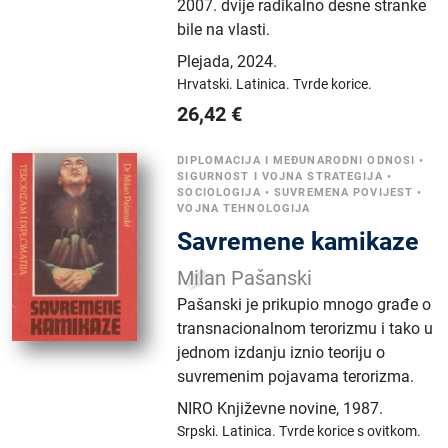
2007. dvije radikalno desne stranke
bile na vlasti.
Plejada
,
2024.
Hrvatski.
Latinica.
Tvrde korice.
26,42
€
DIPLOMACIJA I MEĐUNARODNI ODNOSI
•
SIGURNOST I VOJNA STRATEGIJA
•
SOCIOLOGIJA
•
SUVREMENA POVIJEST
•
VOJNA TEHNOLOGIJA
Savremene kamikaze
Milan Pašanski
Pašanski je prikupio mnogo građe o
transnacionalnom terorizmu i tako u
jednom izdanju iznio teoriju o
suvremenim pojavama terorizma.
NIRO Književne novine
,
1987.
Srpski.
Latinica.
Tvrde korice s ovitkom.