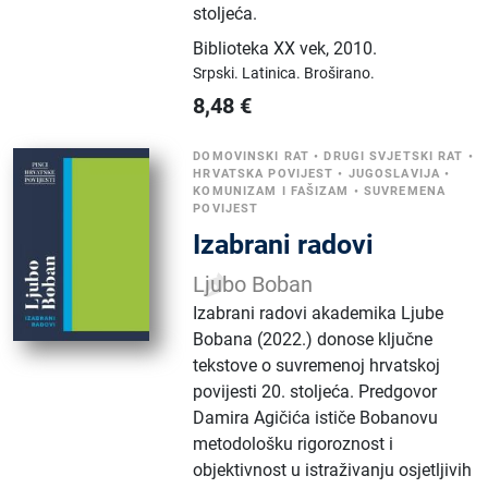
stoljeća.
Biblioteka XX vek
,
2010.
Srpski.
Latinica.
Broširano.
8,48
€
DOMOVINSKI RAT
•
DRUGI SVJETSKI RAT
•
HRVATSKA POVIJEST
•
JUGOSLAVIJA
•
KOMUNIZAM I FAŠIZAM
•
SUVREMENA
POVIJEST
Izabrani radovi
Ljubo Boban
Izabrani radovi akademika Ljube
Bobana (2022.) donose ključne
tekstove o suvremenoj hrvatskoj
povijesti 20. stoljeća. Predgovor
Damira Agičića ističe Bobanovu
metodološku rigoroznost i
objektivnost u istraživanju osjetljivih