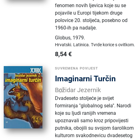
fenomen novih ljevica koje su se
pojavile u Europi tijekom druge
polovice 20. stoljeća, posebno od
1960-ih pa nadalje.
Globus
,
1979.
Hrvatski.
Latinica.
Tvrde korice s ovitkom.
8,54
€
SUVREMENA POVIJEST
Imaginarni Turčin
Božidar Jezernik
Dvadeseto stoljeće je svijet
formiranja "globalnog sela". Narodi
koje su ljudi ranijih vremena
upoznavali samo kroz pripovijesti
putnika, obojili su svojom šarolikom
kulturom svakodnevicu dvadesetog