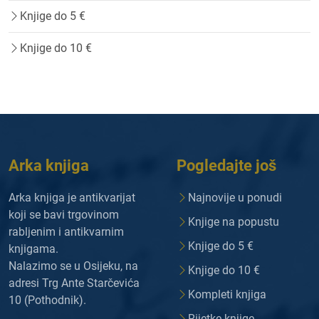
Knjige do 5 €
Knjige do 10 €
Arka knjiga
Pogledajte još
Arka knjiga je antikvarijat
Najnovije u ponudi
koji se bavi trgovinom
Knjige na popustu
rabljenim i antikvarnim
Knjige do 5 €
knjigama.
Nalazimo se u Osijeku, na
Knjige do 10 €
adresi Trg Ante Starčevića
Kompleti knjiga
10 (Pothodnik).
Rijetke knjige