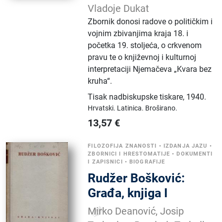
Vladoje Dukat
Zbornik donosi radove o političkim i
vojnim zbivanjima kraja 18. i
početka 19. stoljeća, o crkvenom
pravu te o književnoj i kulturnoj
interpretaciji Njemačeva „Kvara bez
kruha“.
Tisak nadbiskupske tiskare
,
1940.
Hrvatski.
Latinica.
Broširano.
13,57
€
FILOZOFIJA ZNANOSTI
•
IZDANJA JAZU
•
ZBORNICI I HRESTOMATIJE
•
DOKUMENTI
I ZAPISNICI
•
BIOGRAFIJE
Rudžer Bošković:
Građa, knjiga I
Mirko Deanović, Josip