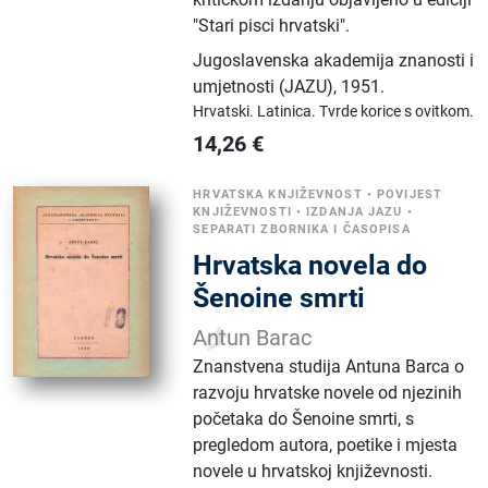
"Stari pisci hrvatski".
Jugoslavenska akademija znanosti i
umjetnosti (JAZU)
,
1951.
Hrvatski.
Latinica.
Tvrde korice s ovitkom.
14,26
€
HRVATSKA KNJIŽEVNOST
•
POVIJEST
KNJIŽEVNOSTI
•
IZDANJA JAZU
•
SEPARATI ZBORNIKA I ČASOPISA
Hrvatska novela do
Šenoine smrti
Antun Barac
Znanstvena studija Antuna Barca o
razvoju hrvatske novele od njezinih
početaka do Šenoine smrti, s
pregledom autora, poetike i mjesta
novele u hrvatskoj književnosti.