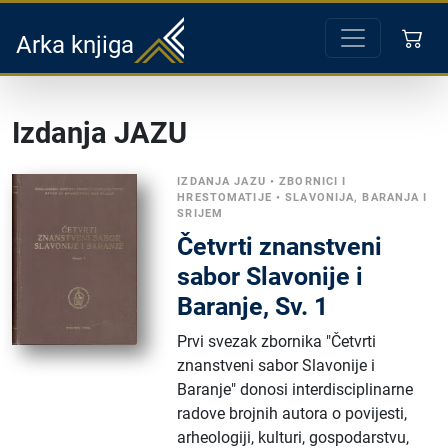
Arka knjiga
Izdanja JAZU
IZDANJA JAZU
•
ZBORNICI I
HRESTOMATIJE
•
SLAVONIJA, BARANJA I
SRIJEM
Četvrti znanstveni
sabor Slavonije i
Baranje, Sv. 1
Prvi svezak zbornika "Četvrti
znanstveni sabor Slavonije i
Baranje" donosi interdisciplinarne
radove brojnih autora o povijesti,
arheologiji, kulturi, gospodarstvu,