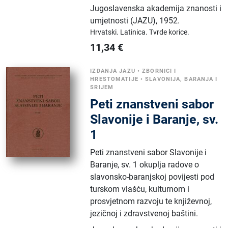
Jugoslavenska akademija znanosti i
umjetnosti (JAZU)
,
1952.
Hrvatski.
Latinica.
Tvrde korice.
11,34
€
IZDANJA JAZU
•
ZBORNICI I
HRESTOMATIJE
•
SLAVONIJA, BARANJA I
SRIJEM
Peti znanstveni sabor
Slavonije i Baranje, sv.
1
Peti znanstveni sabor Slavonije i
Baranje, sv. 1 okuplja radove o
slavonsko-baranjskoj povijesti pod
turskom vlašću, kulturnom i
prosvjetnom razvoju te književnoj,
jezičnoj i zdravstvenoj baštini.