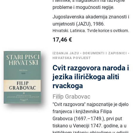
i tehnike, s naglaskom na razvojne
probleme i mogućnosti regije.
Jugoslavenska akademija znanosti i
umjetnosti (JAZU)
,
1986.
Hrvatski.
Latinica.
Tvrde korice s ovitkom.
17,46
€
IZDANJA JAZU
•
DOKUMENTI I ZAPISNICI
•
HRVATSKA POVIJEST
Cvit razgovora naroda i
jezika iliričkoga aliti
rvackoga
Filip Grabovac
"Cvit razgovora" najpoznatije je djelo
franjevca i književnika Filipa
Grabovca (1697.–1749.), prvi put
tiskano u Veneciji 1747. godine, a u
kritičkom izdanju objavljeno u ediciji