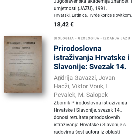
Jugoslavenska akademija znanosti i
umjetnosti (JAZU)
,
1991.
Hrvatski.
Latinica.
Tvrde korice s ovitkom.
18,42
€
BIOLOGIJA
•
GEOLOGIJA
•
IZDANJA JAZU
Prirodoslovna
istraživanja Hrvatske i
Slavonije: Svezak 14.
Andrija Gavazzi, Jovan
Hadži, Viktor Vouk, I.
Pevalek, M. Salopek
Zbornik Prirodoslovna istraživanja
Hrvatske i Slavonije, svezak 14.,
donosi rezultate prirodoslovnih
istraživanja Hrvatske i Slavonije s
radovima šest autora iz oblasti