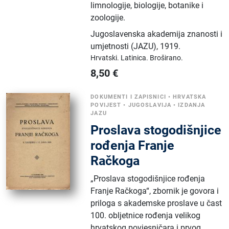
limnologije, biologije, botanike i
zoologije.
Jugoslavenska akademija znanosti i
umjetnosti (JAZU)
,
1919.
Hrvatski.
Latinica.
Broširano.
8,50
€
DOKUMENTI I ZAPISNICI
•
HRVATSKA
POVIJEST
•
JUGOSLAVIJA
•
IZDANJA
JAZU
Proslava stogodišnjice
rođenja Franje
Račkoga
„Proslava stogodišnjice rođenja
Franje Račkoga“, zbornik je govora i
priloga s akademske proslave u čast
100. obljetnice rođenja velikog
hrvatskog povjesničara i prvog