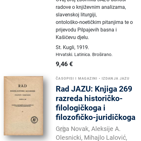
radove o književnim analizama,
slavenskoj liturgiji,
ontološko‑noetičkim pitanjima te o
prijevodu Pilpajevih basna i
Kašićevu djelu.
St. Kugli
,
1919.
Hrvatski.
Latinica.
Broširano.
9,46
€
ČASOPISI I MAGAZINI
•
IZDANJA JAZU
Rad JAZU: Knjiga 269
razreda historičko-
filologičkoga i
filozofičko-juridičkoga
Grga Novak, Aleksije A.
Olesnicki, Mihajlo Lalović,