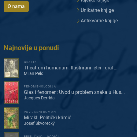
O nama
Unikatne knjige
Antikvarne knjige
Najnovije u ponudi
GRAFIKE
Theatrum humanum: Ilustrirani letci i graf...
Milan Pelc
FENOMENOLOGIJA
Glas i fenomen: Uvod u problem znaka u Hus...
Jacques Derrida
POVIJESNI ROMAN
Mirakl: Politički krimić
Josef Škvorecký
PRIRUČNICI I VODIČI