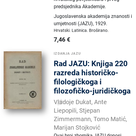
predsjednika Akademije.
Jugoslavenska akademija znanosti i
umjetnosti (JAZU)
,
1929.
Hrvatski.
Latinica.
Broširano.
7,46
€
IZDANJA JAZU
Rad JAZU: Knjiga 220
razreda historičko-
filologičkoga i
filozofičko-juridičkoga
Vladoje Dukat, Ante
Liepopili, Stjepan
Zimmermann, Tomo Matić,
Marijan Stojković
Ovaj broj zbornika JAZU donosi