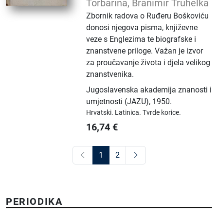
Torbarina, Branimir Truhelka
Zbornik radova o Ruđeru Boškoviću
donosi njegova pisma, književne
veze s Englezima te biografske i
znanstvene priloge. Važan je izvor
za proučavanje života i djela velikog
znanstvenika.
Jugoslavenska akademija znanosti i
umjetnosti (JAZU)
,
1950.
Hrvatski.
Latinica.
Tvrde korice.
16,74
€
1
2
PERIODIKA