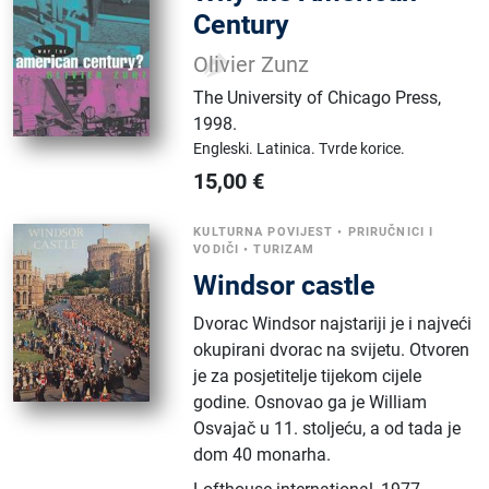
Century
Olivier Zunz
The University of Chicago Press
,
1998.
Engleski.
Latinica.
Tvrde korice.
15,00
€
KULTURNA POVIJEST
•
PRIRUČNICI I
VODIČI
•
TURIZAM
Windsor castle
Dvorac Windsor najstariji je i najveći
okupirani dvorac na svijetu. Otvoren
je za posjetitelje tijekom cijele
godine. Osnovao ga je William
Osvajač u 11. stoljeću, a od tada je
dom 40 monarha.