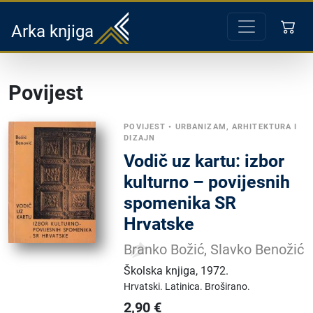
Arka knjiga
Povijest
POVIJEST
•
URBANIZAM, ARHITEKTURA I
DIZAJN
Vodič uz kartu: izbor
kulturno – povijesnih
spomenika SR
Hrvatske
Branko Božić, Slavko Benožić
Školska knjiga
,
1972.
Hrvatski.
Latinica.
Broširano.
2,90
€