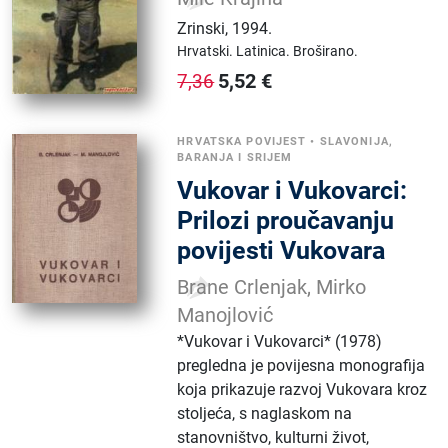
Zrinski
,
1994.
Hrvatski.
Latinica.
Broširano.
5,52
€
7,36
HRVATSKA POVIJEST
•
SLAVONIJA,
BARANJA I SRIJEM
Vukovar i Vukovarci:
Prilozi proučavanju
povijesti Vukovara
Brane Crlenjak, Mirko
Manojlović
*Vukovar i Vukovarci* (1978)
pregledna je povijesna monografija
koja prikazuje razvoj Vukovara kroz
stoljeća, s naglaskom na
stanovništvo, kulturni život,