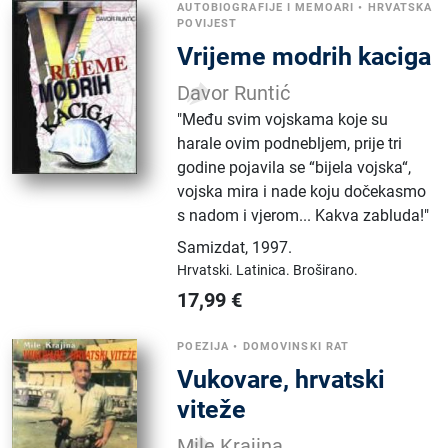
AUTOBIOGRAFIJE I MEMOARI
•
HRVATSKA
POVIJEST
Vrijeme modrih kaciga
Davor Runtić
"Među svim vojskama koje su
harale ovim podnebljem, prije tri
godine pojavila se “bijela vojska“,
vojska mira i nade koju dočekasmo
s nadom i vjerom... Kakva zabluda!"
Samizdat
,
1997.
Hrvatski.
Latinica.
Broširano.
17,99
€
POEZIJA
•
DOMOVINSKI RAT
Vukovare, hrvatski
viteže
Mile Krajina