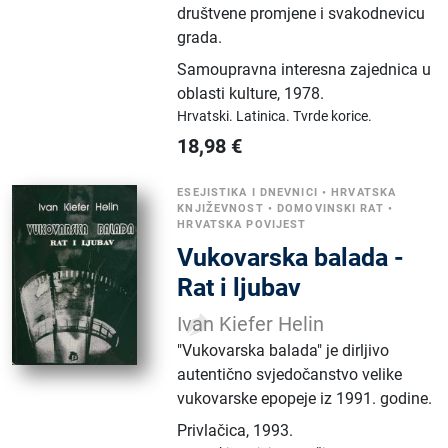
društvene promjene i svakodnevicu
grada.
Samoupravna interesna zajednica u
oblasti kulture
,
1978.
Hrvatski.
Latinica.
Tvrde korice.
18,98
€
ESEJISTIKA I DNEVNICI
•
HRVATSKA
KNJIŽEVNOST
•
DOMOVINSKI RAT
•
HRVATSKA POVIJEST
Vukovarska balada -
Rat i ljubav
Ivan Kiefer Helin
"Vukovarska balada" je dirljivo
autentično svjedočanstvo velike
vukovarske epopeje iz 1991. godine.
Privlačica
,
1993.