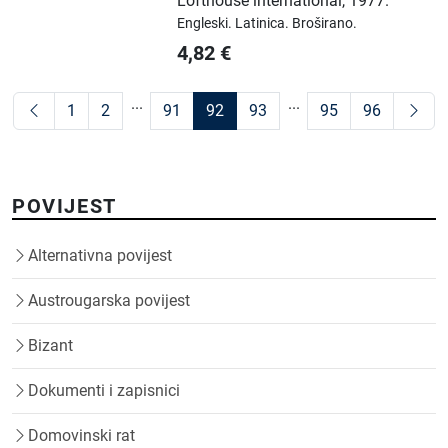
Lofthouse international
,
1977.
Engleski.
Latinica.
Broširano.
4,82
€
...
...
1
2
91
92
93
95
96
POVIJEST
Alternativna povijest
Austrougarska povijest
Bizant
Dokumenti i zapisnici
Domovinski rat