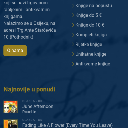
koji se bavi trgovinom
Knjige na popustu
rabljenim i antikvarnim
Knjige do 5 €
knjigama.
Nalazimo se u Osijeku, na
Knjige do 10 €
adresi Trg Ante Starčevića
Kompleti knjiga
10 (Pothodnik).
Rijetke knjige
O nama
Unikatne knjige
Antikvarne knjige
Najnovije u ponudi
GLAZBA - CD
June Afternoon
Roxette
GLAZBA - CD
Fading Like A Flower (Every Time You Leave)