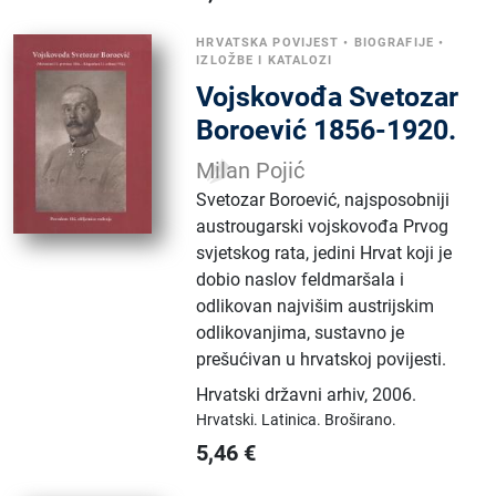
HRVATSKA POVIJEST
•
BIOGRAFIJE
•
IZLOŽBE I KATALOZI
Vojskovođa Svetozar
Boroević 1856-1920.
Milan Pojić
Svetozar Boroević, najsposobniji
austrougarski vojskovođa Prvog
svjetskog rata, jedini Hrvat koji je
dobio naslov feldmaršala i
odlikovan najvišim austrijskim
odlikovanjima, sustavno je
prešućivan u hrvatskoj povijesti.
Hrvatski državni arhiv
,
2006.
Hrvatski.
Latinica.
Broširano.
5,46
€