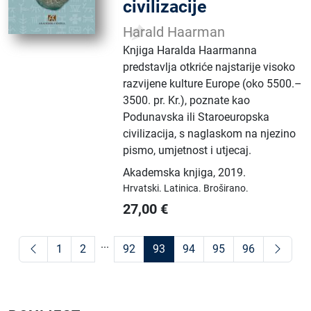
civilizacije
Harald Haarman
Knjiga Haralda Haarmanna
predstavlja otkriće najstarije visoko
razvijene kulture Europe (oko 5500.–
3500. pr. Kr.), poznate kao
Podunavska ili Staroeuropska
civilizacija, s naglaskom na njezino
pismo, umjetnost i utjecaj.
Akademska knjiga
,
2019.
Hrvatski.
Latinica.
Broširano.
27,00
€
...
1
2
92
93
94
95
96