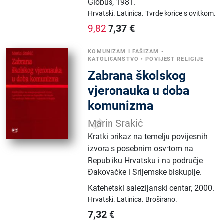
Globus
,
1981.
Hrvatski.
Latinica.
Tvrde korice s ovitkom.
7,37
€
9,82
KOMUNIZAM I FAŠIZAM
•
KATOLIČANSTVO
•
POVIJEST RELIGIJE
Zabrana školskog
vjeronauka u doba
komunizma
Marin Srakić
Kratki prikaz na temelju povijesnih
izvora s posebnim osvrtom na
Republiku Hrvatsku i na područje
Đakovačke i Srijemske biskupije.
Katehetski salezijanski centar
,
2000.
Hrvatski.
Latinica.
Broširano.
7,32
€