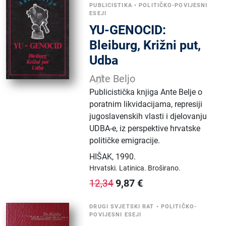
PUBLICISTIKA
•
POLITIČKO-POVIJESNI
ESEJI
YU-GENOCID:
Bleiburg, Križni put,
Udba
Ante Beljo
Publicistička knjiga Ante Belje o
poratnim likvidacijama, represiji
jugoslavenskih vlasti i djelovanju
UDBA-e, iz perspektive hrvatske
političke emigracije.
HIŠAK
,
1990.
Hrvatski.
Latinica.
Broširano.
9,87
€
12,34
DRUGI SVJETSKI RAT
•
POLITIČKO-
POVIJESNI ESEJI