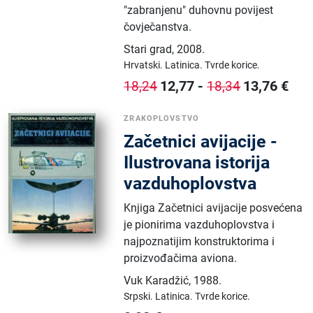
"zabranjenu" duhovnu povijest
čovječanstva.
Stari grad
,
2008.
Hrvatski.
Latinica.
Tvrde korice.
12,77
-
13,76
€
18,24
18,34
ZRAKOPLOVSTVO
Začetnici avijacije -
Ilustrovana istorija
vazduhoplovstva
Knjiga Začetnici avijacije posvećena
je pionirima vazduhoplovstva i
najpoznatijim konstruktorima i
proizvođačima aviona.
Vuk Karadžić
,
1988.
Srpski.
Latinica.
Tvrde korice.