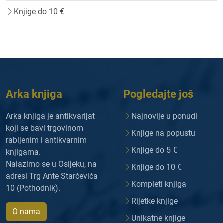
Knjige do 10 €
Arka knjiga
Pogledajte još
Arka knjiga je antikvarijat
Najnovije u ponudi
koji se bavi trgovinom
Knjige na popustu
rabljenim i antikvarnim
Knjige do 5 €
knjigama.
Nalazimo se u Osijeku, na
Knjige do 10 €
adresi Trg Ante Starčevića
Kompleti knjiga
10 (Pothodnik).
Rijetke knjige
O nama
Unikatne knjige