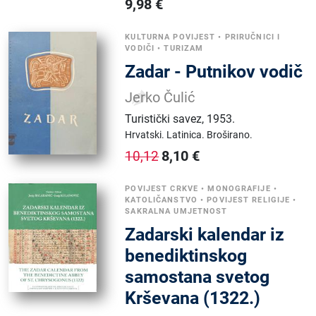
9,98
€
KULTURNA POVIJEST
•
PRIRUČNICI I
VODIČI
•
TURIZAM
Zadar - Putnikov vodič
Jerko Čulić
Turistički savez
,
1953.
Hrvatski.
Latinica.
Broširano.
8,10
€
10,12
POVIJEST CRKVE
•
MONOGRAFIJE
•
KATOLIČANSTVO
•
POVIJEST RELIGIJE
•
SAKRALNA UMJETNOST
Zadarski kalendar iz
benediktinskog
samostana svetog
Krševana (1322.)