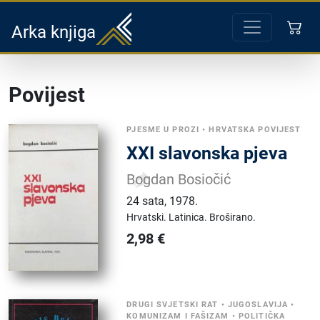
Arka knjiga
Povijest
PJESME U PROZI
•
HRVATSKA POVIJEST
XXI slavonska pjeva
Bogdan Bosiočić
24 sata
,
1978.
Hrvatski.
Latinica.
Broširano.
2,98
€
DRUGI SVJETSKI RAT
•
JUGOSLAVIJA
•
KOMUNIZAM I FAŠIZAM
•
POLITIČKA