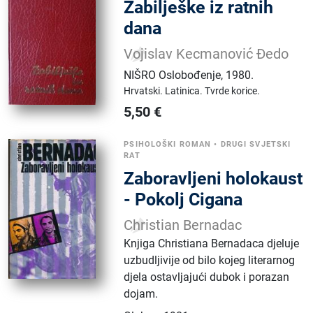
Zabilješke iz ratnih
dana
Vojislav Kecmanović Đedo
NIŠRO Oslobođenje
,
1980.
Hrvatski.
Latinica.
Tvrde korice.
5,50
€
PSIHOLOŠKI ROMAN
•
DRUGI SVJETSKI
RAT
Zaboravljeni holokaust
- Pokolj Cigana
Christian Bernadac
Knjiga Christiana Bernadaca djeluje
uzbudljivije od bilo kojeg literarnog
djela ostavljajući dubok i porazan
dojam.