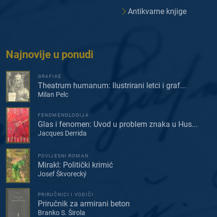
Antikvarne knjige
Najnovije u ponudi
GRAFIKE
Theatrum humanum: Ilustrirani letci i graf...
Milan Pelc
FENOMENOLOGIJA
Glas i fenomen: Uvod u problem znaka u Hus...
Jacques Derrida
POVIJESNI ROMAN
Mirakl: Politički krimić
Josef Škvorecký
PRIRUČNICI I VODIČI
Priručnik za armirani beton
Branko S. Širola