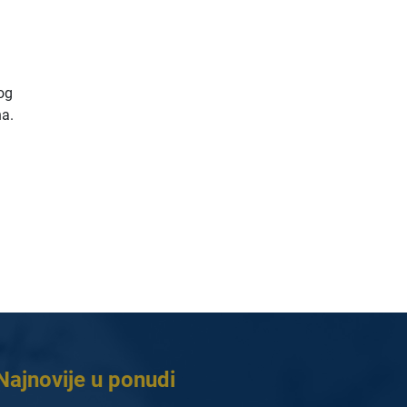
kog
na.
Najnovije u ponudi