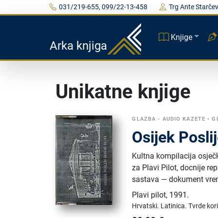
031/219-655, 099/22-13-458
Trg Ante Starčev
Knjige
Arka knjiga
Unikatne knjige
GLAZBA - AUDIO KAZETE
•
G
Osijek Posl
Kultna kompilacija osječ
za Plavi Pilot, docnije r
sastava — dokument vrem
Plavi pilot
,
1991.
Hrvatski.
Latinica.
Tvrde kor