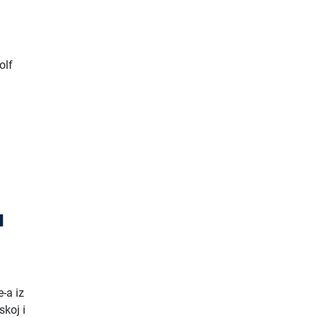
olf
u
-a iz
skoj i