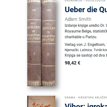
EKONOMIJA
•
SOCIOLOGIJA
Ueber die Q
Adam Smith
Izdanje knjige uredio Dr.
Royaume Belge, statistič
charitable u Parizu.
Verlag von J. Engelhorn
,
Njemački.
Latinica.
Tvrde kor
Knjiga se sastoji od dva
98,42
€
DRAMA
•
HRVATSKA KNJIŽE
Vihor: igrok