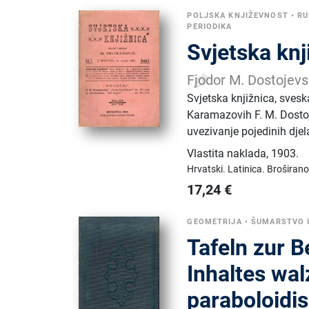
POLJSKA KNJIŽEVNOST
•
RU
PERIODIKA
Svjetska knji
Fjodor M. Dostojevs
Svjetska knjižnica, svesk
Karamazovih F. M. Dosto
uvezivanje pojedinih djel
Vlastita naklada
,
1903.
Hrvatski.
Latinica.
Broširano
17,24
€
GEOMETRIJA
•
ŠUMARSTVO I
Tafeln zur 
Inhaltes wal
paraboloidis