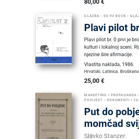
80,00
€
GLAZBA - EX-YU ROCK
•
GLAZ
Plavi pilot b
Plavi pilot br. 0 prvi je
kulturi i lokalnoj sceni.
njezine šire afirmacije.
Vlastita naklada
,
1986.
Hrvatski.
Latinica.
Broširano
25,00
€
MARKETING I PROPAGANDA
POVIJEST
•
DOKUMENTI I ZA
Put do pobje
momčad svij
Slavko Stanzer