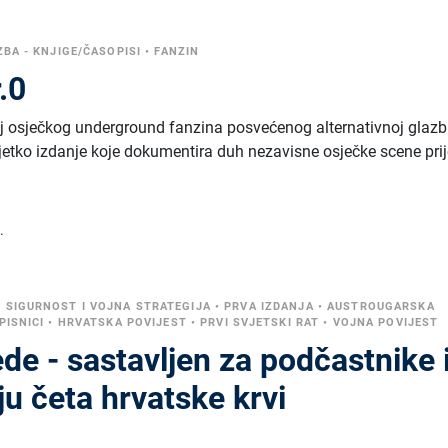
BA - KNJIGE/ČASOPISI
•
FANZIN
r.0
 broj osječkog underground fanzina posvećenog alternativnoj glazbi
 Rijetko izdanje koje dokumentira duh nezavisne osječke scene pri
.
•
SIGURNOST I VOJNA STRATEGIJA
•
PRVA IZDANJA
•
AUSTROUGARSKA
PISNICI
•
HRVATSKA POVIJEST
•
PRVI SVJETSKI RAT
•
VOJNA POVIJEST
de - sastavljen za podčastnike 
u četa hrvatske krvi