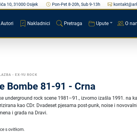
ića 10, 31000 Osijek
Pon-Pet 8-20h, Sub 9-13h
kontakt@ark
Autori
Nakladnici
Pretraga
Upute
O na
LAZBA - EX-YU ROCK
ije Bombe 81-91 - Crna
ke underground rock scene 1981–91., izvorno izašla 1991. na ka
eprizirana kao CDr. Dvadeset pjesama post-punk, noise i novovaln
ena i grada na Dravi.
ice s ovitkom.