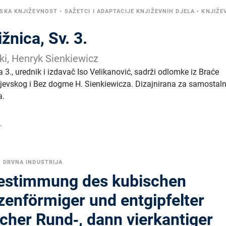
SKA KNJIŽEVNOST
•
SAŽETCI I ADAPTACIJE KNJIŽEVNIH DJELA
•
KNJIŽE
žnica, Sv. 3.
ki, Henryk Sienkiewicz
a 3., urednik i izdavač Iso Velikanović, sadrži odlomke iz Braće
jevskog i Bez dogme H. Sienkiewicza. Dizajnirana za samostal
a.
.
 DRVNA INDUSTRIJA
Bestimmung des kubischen
zenförmiger und entgipfelter
cher Rund‑, dann vierkantiger