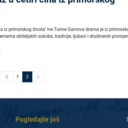
čina iz primorskog života" Ive Turine Gavrova drama je iz primors
emama obiteljskih sukoba, tradicije, ljubavi i društvenih promje
.
1
2
Pogledajte još