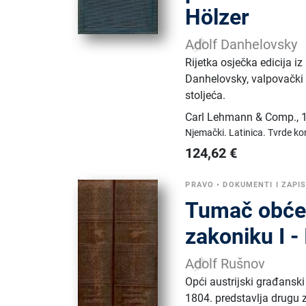
Hölzer
Adolf Danhelovsky
Rijetka osječka edicija i
Danhelovsky, valpovački
stoljeća.
Carl Lehmann & Comp.
,
Njemački.
Latinica.
Tvrde kor
124,62
€
PRAVO
•
DOKUMENTI I ZAPIS
Tumač obće
zakoniku I - 
Adolf Rušnov
Opći austrijski građansk
1804. predstavlja drugu 