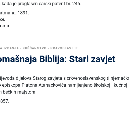
, kada je proglašen carski patent br. 246.
Hartmana
,
1891.
ice.
 toma
A IZDANJA
•
KRŠĆANSTVO
•
PRAVOSLAVLJE
omašnaja Biblija: Stari zavjet
prijevoda dijelova Starog zavjeta s crkvenoslavenskog (i njemačk
elo episkopa Platona Atanackovića namijenjeno školskoj i kućnoj
m bečkih majstora.
1857.