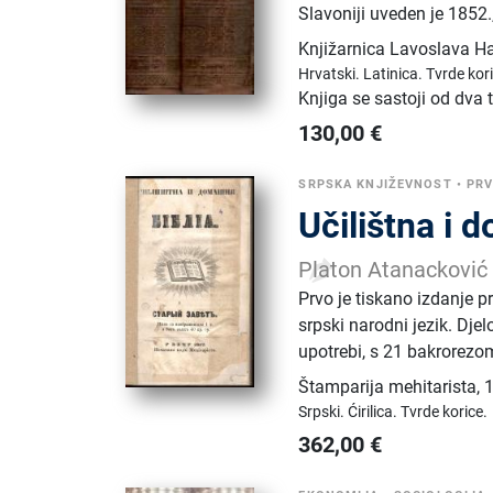
Slavoniji uveden je 1852.
Knjižarnica Lavoslava 
Hrvatski.
Latinica.
Tvrde kor
Knjiga se sastoji od dva
130,00
€
SRPSKA KNJIŽEVNOST
•
PRV
Učilištna i d
Platon Atanacković
Prvo je tiskano izdanje 
srpski narodni jezik. Dj
upotrebi, s 21 bakrorezo
Štamparija mehitarista
,
Srpski.
Ćirilica.
Tvrde korice.
362,00
€