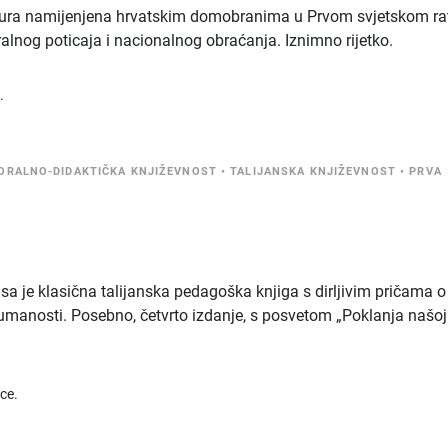
ura namijenjena hrvatskim domobranima u Prvom svjetskom ra
alnog poticaja i nacionalnog obraćanja. Iznimno rijetko.
.
ORALNO-DIDAKTIČKA KNJIŽEVNOST
•
TALIJANSKA KNJIŽEVNOST
•
PRVA
s
a je klasična talijanska pedagoška knjiga s dirljivim pričama o
i humanosti. Posebno, četvrto izdanje, s posvetom „Poklanja našoj
ice.