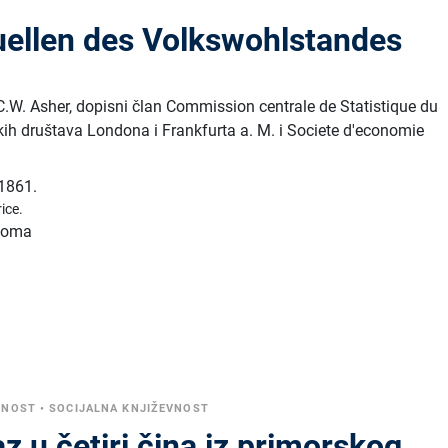
uellen des Volkswohlstandes
 C.W. Asher, dopisni član Commission centrale de Statistique du
kih društava Londona i Frankfurta a. M. i Societe d'economie
1861.
ice.
 toma
VNOST
•
SOCIJALNA KNJIŽEVNOST
az u četiri čina iz primorskog