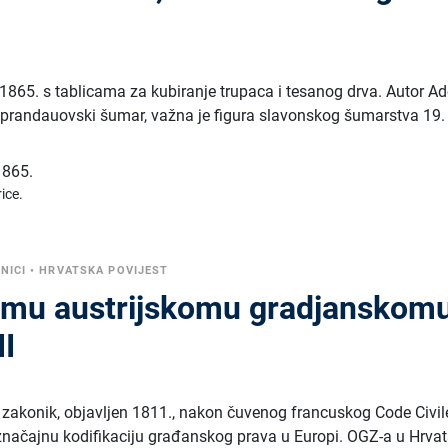
z 1865. s tablicama za kubiranje trupaca i tesanog drva. Autor Ad
 prandauovski šumar, važna je figura slavonskog šumarstva 19.
1865.
ice.
NICI
•
HRVATSKA POVIJEST
mu austrijskomu gradjanskom
II
i zakonik, objavljen 1811., nakon čuvenog francuskog Code Civile
značajnu kodifikaciju građanskog prava u Europi. OGZ-a u Hrvat