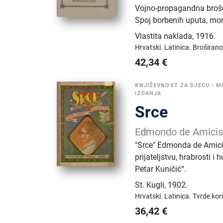
Vojno-propagandna broš
Spoj borbenih uputa, mor
Vlastita naklada
,
1916.
Hrvatski.
Latinica.
Broširano
42,34
€
KNJIŽEVNOST ZA DJECU
•
M
IZDANJA
Srce
Edmondo de Amici
"Srce" Edmonda de Amicis
prijateljstvu, hrabrosti 
Petar Kuničić“.
St. Kugli
,
1902.
Hrvatski.
Latinica.
Tvrde kor
36,42
€