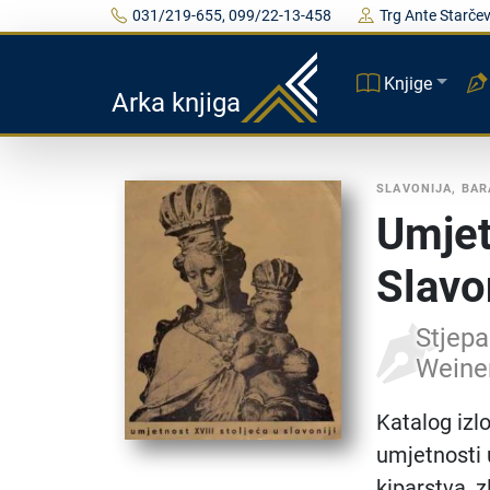
031/219-655, 099/22-13-458
Trg Ante Starčev
Knjige
Arka knjiga
SLAVONIJA, BAR
Umjet
Slavon
Stjepa
Weiner
Katalog izlo
umjetnosti 
kiparstva, z