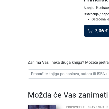
:
Korišće
Stanje
Oštećenja / nep
Oštećena l
7,06
€
Zanima Vas i neka druga knjiga? Možete pretraž
Možda će Vas zanimati i
PRIPOVETKE
•
SLAVONIJA, B