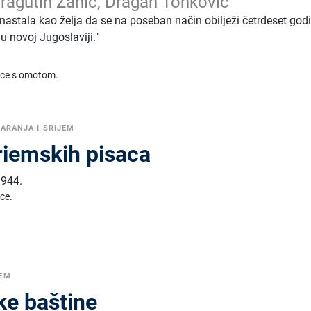
Dragutin Žanić, Dragan Tonković
 nastala kao želja da se na poseban način obilježi četrdeset god
u novoj Jugoslaviji."
ice s omotom.
BARANJA I SRIJEM
riemskih pisaca
1944.
ice.
JEM
ke baštine