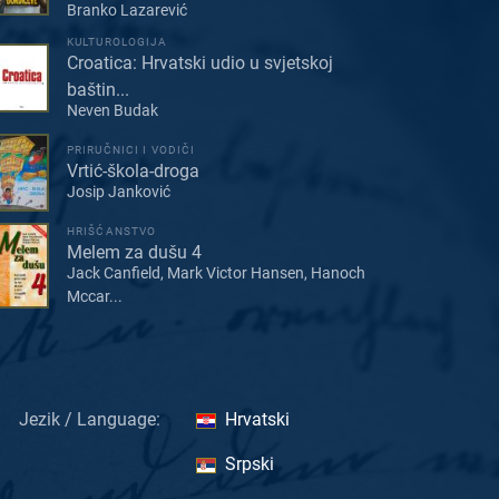
Branko Lazarević
KULTUROLOGIJA
Croatica: Hrvatski udio u svjetskoj
baštin...
Neven Budak
PRIRUČNICI I VODIČI
Vrtić-škola-droga
Josip Janković
HRIŠĆANSTVO
Melem za dušu 4
Jack Canfield, Mark Victor Hansen, Hanoch
Mccar...
Jezik / Language:
Hrvatski
Srpski