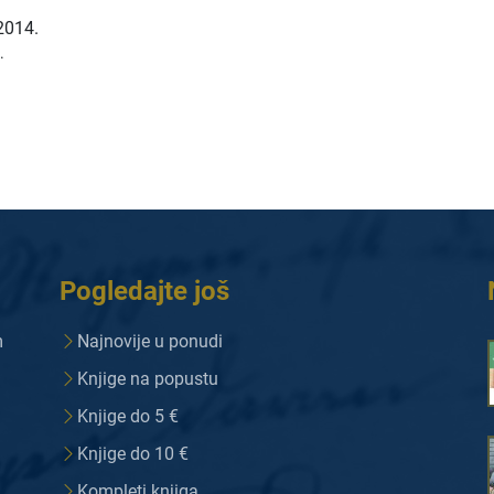
2014.
.
Pogledajte još
m
Najnovije u ponudi
Knjige na popustu
Knjige do 5 €
Knjige do 10 €
Kompleti knjiga