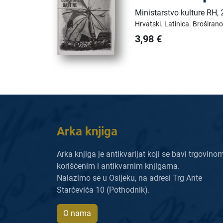
Ministarstvo kulture RH
,
Hrvatski.
Latinica.
Broširano
3,98
€
Arka knjiga
Arka knjiga je antikvarijat koji se bavi trgovino
korišćenim i antikvarnim knjigama.
Nalazimo se u Osijeku, na adresi Trg Ante
Starčevića 10 (Pothodnik).
O nama