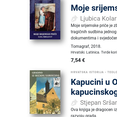
Moje srijems
Ljubica Kola
Moje srijemske priče je z
tragičnih sudbina jednog
dokumentima i svjedočenji
Tomagraf
,
2018.
Hrvatski.
Latinica.
Tvrde kor
7,54
€
HRVATSKA ISTORIJA
•
TEOL
Kapucini u O
kapucinskog
Stjepan Srša
Ova knjiga je dragocen iz
razvoju grada.