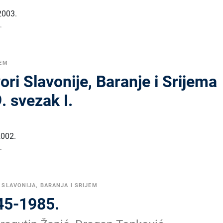
2003.
.
JEM
vori Slavonije, Baranje i Srijema
. svezak I.
2002.
.
•
SLAVONIJA, BARANJA I SRIJEM
45-1985.