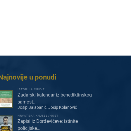
Najnovije u ponudi
ISTORIJA CRKVE
Zadarski kalendar iz benediktinskog
samost...
Josip Balabanić, Josip Kolanović
HRVATSKA KNJIŽEVNOST
Zapisi iz Đorđevićeve: istinite
policijske...