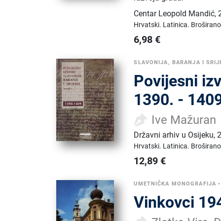
Centar Leopold Mandić
,
Hrvatski.
Latinica.
Broširano
6,98
€
SLAVONIJA, BARANJA I SRI
Povijesni iz
1390. - 1409
Ive Mažuran
Državni arhiv u Osijeku
,
Hrvatski.
Latinica.
Broširano
12,89
€
UMETNIČKA MONOGRAFIJA
Vinkovci 19