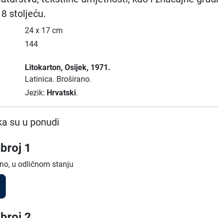
18 stoljeću.
24 x 17 cm
144
Litokarton
, Osijek
, 1971.
Latinica.
Broširano.
Jezik:
Hrvatski
.
a su u ponudi
broj 1
no, u odličnom stanju
broj 2