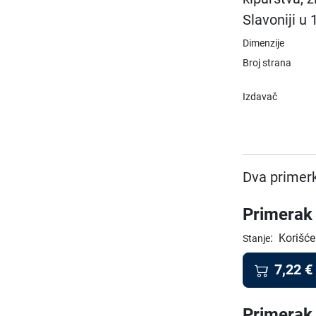
Slavoniji u 
Dimenzije
Broj strana
Izdavač
Dva primerk
Primerak 
:
Korišće
Stanje
7,22
€
Primerak 