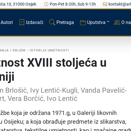
ića 10, 31000 Osijek
Pon-Pet 8-20h, Sub 9-13h
kontakt@ark
Autori
Izdavači
Pretraga
Uputstva
O n
ANJA I SRIJEM
•
ISTORIJA UMETNOSTI
nost XVIII stoljeća u
iji
n Brlošić, Ivy Lentić-Kugli, Vanda Pavelić-
t, Vera Borčić, Ivo Lentić
žbe koja je održana 1971.g, u Galeriji likovnih
u Osijeku; a koja obrađuje predmete iz slikarstva,
latarstva, tekstilne umjetnosti, kao i značajne grad