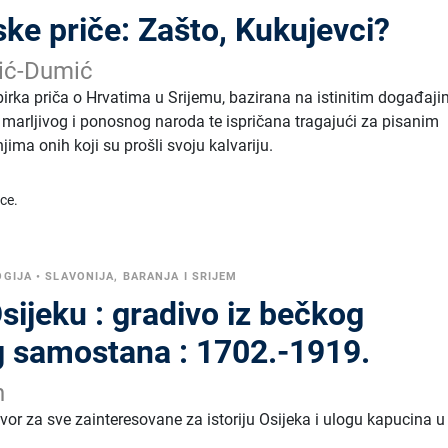
ke priče: Zašto, Kukujevci?
rić-Dumić
birka priča o Hrvatima u Srijemu, bazirana na istinitim događaj
 marljivog i ponosnog naroda te ispričana tragajući za pisanim
ma onih koji su prošli svoju kalvariju.
ice.
OGIJA
•
SLAVONIJA, BARANJA I SRIJEM
sijeku : gradivo iz bečkog
 samostana : 1702.-1919.
n
vor za sve zainteresovane za istoriju Osijeka i ulogu kapucina u