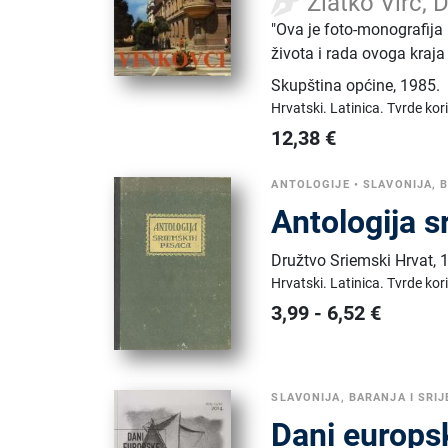
Zlatko Virc, 
"Ova je foto-monografija
života i rada ovoga kraja 
Skupština općine
,
1985.
Hrvatski.
Latinica.
Tvrde kor
12,38
€
ANTOLOGIJE
•
SLAVONIJA, 
Antologija s
Družtvo Sriemski Hrvat
,
Hrvatski.
Latinica.
Tvrde kor
3,99
-
6,52
€
SLAVONIJA, BARANJA I SRI
Dani europs