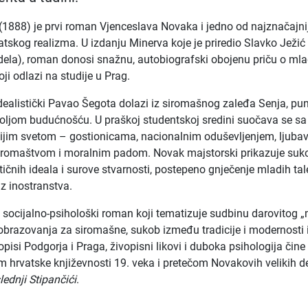
(1888) je prvi roman Vjenceslava Novaka i jedno od najznačajni
tskog realizma. U izdanju Minerva koje je priredio Slavko Ježić 
dela), roman donosi snažnu, autobiografski obojenu priču o m
oji odlazi na studije u Prag.
idealistički Pavao Šegota dolazi iz siromašnog zaleđa Senja, pun
oljom budućnošću. U praškoj studentskoj sredini suočava se sa
ijim svetom – gostionicama, nacionalnim oduševljenjem, ljuba
siromaštvom i moralnim padom. Novak majstorski prikazuje suk
čnih ideala i surove stvarnosti, postepeno gnječenje mladih ta
iz inostranstva.
n socijalno-psihološki roman koji tematizuje sudbinu darovitog 
obrazovanja za siromašne, sukob između tradicije i modernosti 
opisi Podgorja i Praga, živopisni likovi i duboka psihologija čine
 hrvatske književnosti 19. veka i pretečom Novakovih velikih d
ednji Stipančići
.