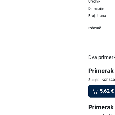
Urednik
Dimenzije
Broj strana
Izdavač
Dva primerk
Primerak 
:
Korišće
Stanje
5,62
€
Primerak 