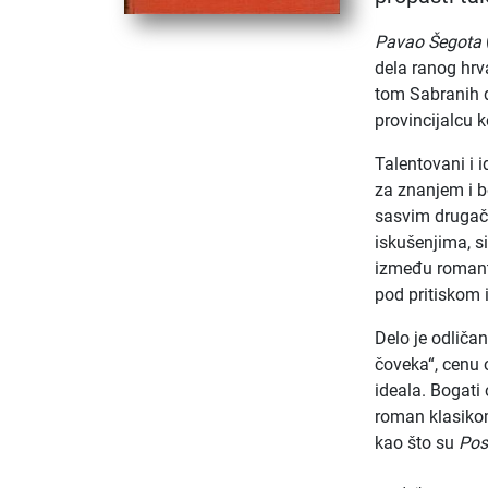
Pavao Šegota
dela ranog hrva
tom Sabranih 
provincijalcu k
Talentovani i 
za znanjem i b
sasvim drugač
iskušenjima, 
između romanti
pod pritiskom 
Delo je odliča
čoveka“, cenu 
ideala. Bogati 
roman klasikom
kao što su
Posl