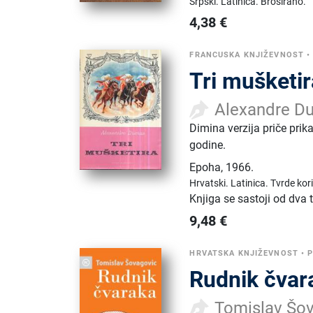
Srpski.
Latinica.
Broširano.
4,38
€
FRANCUSKA KNJIŽEVNOST
Tri mušketir
Alexandre D
Dimina verzija priče prik
godine.
Epoha
,
1966.
Hrvatski.
Latinica.
Tvrde kor
Knjiga se sastoji od dva
9,48
€
HRVATSKA KNJIŽEVNOST
•
Rudnik čvar
Tomislav Šo