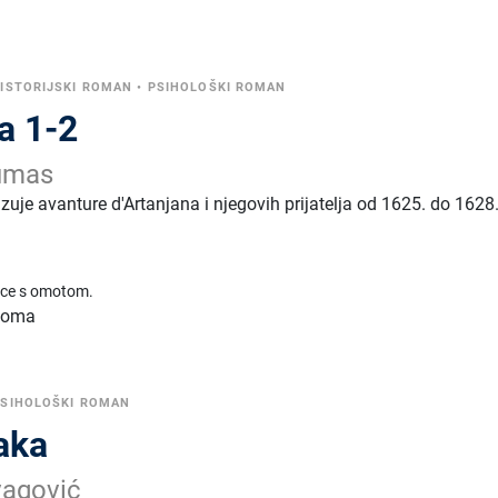
•
ISTORIJSKI ROMAN
•
PSIHOLOŠKI ROMAN
a 1-2
umas
azuje avanture d'Artanjana i njegovih prijatelja od 1625. do 1628
ice s omotom.
 toma
PSIHOLOŠKI ROMAN
aka
vagović