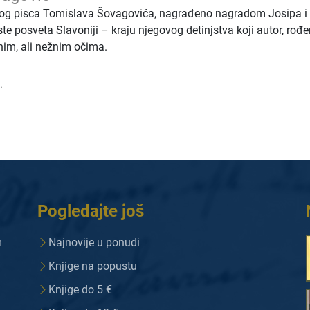
kog pisca Tomislava Šovagovića, nagrađeno nagradom Josipa i
te posveta Slavoniji – kraju njegovog detinjstva koji autor, rođe
nim, ali nežnim očima.
.
Pogledajte još
m
Najnovije u ponudi
Knjige na popustu
Knjige do 5 €