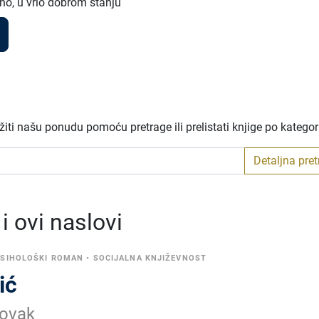
no, u vrlo dobrom stanju
iti našu ponudu pomoću pretrage ili prelistati knjige po katego
Detaljna pre
 ovi naslovi
PSIHOLOŠKI ROMAN
•
SOCIJALNA KNJIŽEVNOST
ić
Novak