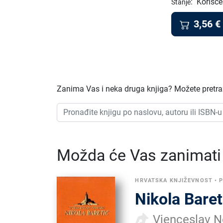
:
Korišće
Stanje
3,56
€
Zanima Vas i neka druga knjiga? Možete pretraž
Možda će Vas zanimati i
HRVATSKA KNJIŽEVNOST
•
Nikola Baret
Vjenceslav 