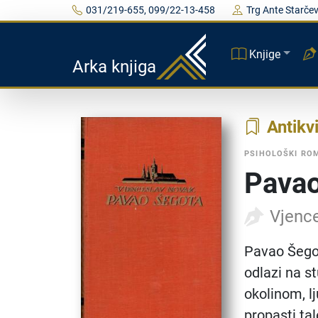
031/219-655, 099/22-13-458
Trg Ante Starčev
Knjige
Arka knjiga
Antikvi
PSIHOLOŠKI RO
Pavao
Vjenc
Pavao Šegot
odlazi na s
okolinom, lj
propasti tal