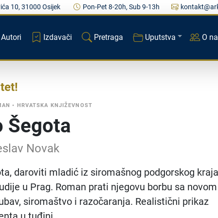
ića 10, 31000 Osijek
Pon-Pet 8-20h, Sub 9-13h
kontakt@ark
Autori
Izdavači
Pretraga
Uputstva
O n
tet
MAN
•
HRVATSKA KNJIŽEVNOST
 Šegota
eslav Novak
a, daroviti mladić iz siromašnog podgorskog kraja
tudije u Prag. Roman prati njegovu borbu sa novom
ubav, siromaštvo i razočaranja. Realistični prikaz
enta u tuđini.