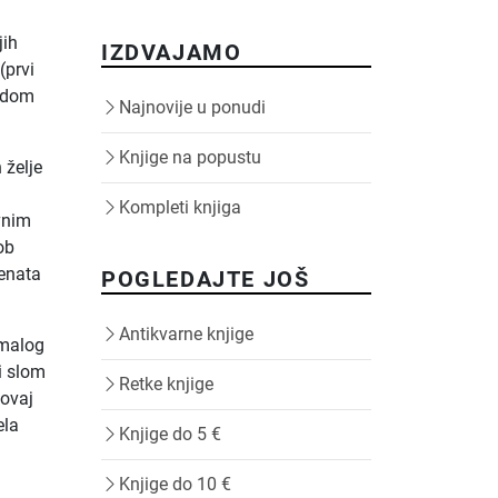
jih
IZDVAJAMO
(prvi
ladom
Najnovije u ponudi
Knjige na popustu
 želje
Kompleti knjiga
vnim
ob
lenata
POGLEDAJTE JOŠ
Antikvarne knjige
„malog
i slom
Retke knjige
 ovaj
ela
Knjige do 5 €
Knjige do 10 €