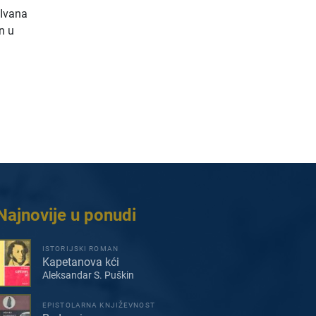
 Ivana
n u
Najnovije u ponudi
ISTORIJSKI ROMAN
Kapetanova kći
Aleksandar S. Puškin
EPISTOLARNA KNJIŽEVNOST