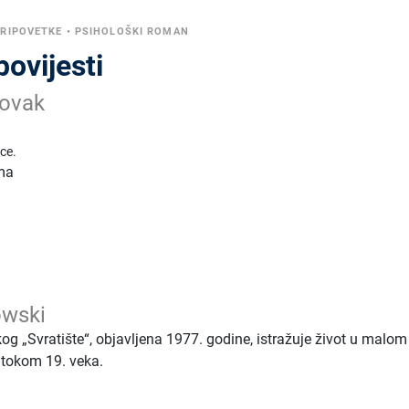
RIPOVETKE
•
PSIHOLOŠKI ROMAN
povijesti
Novak
ice.
oma
owski
kog „Svratište“, objavljena 1977. godine, istražuje život u malom
i tokom 19. veka.