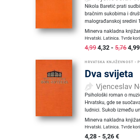
Nikola Baretić prati su
bračnim sukobima i društ
malograđanskoj sredini 1
Minerva nakladna knjiža
Hrvatski.
Latinica.
Tvrde kor
4,32
-
4,99
4,99
5,76
HRVATSKA KNJIŽEVNOST
•
Dva svijeta
Vjenceslav 
Psihološki roman o muziča
Hrvatsku, gde se suočav
ludnici. Sukob između ume
Minerva nakladna knjiža
Hrvatski.
Latinica.
Tvrde kor
4,28
-
5,26
€