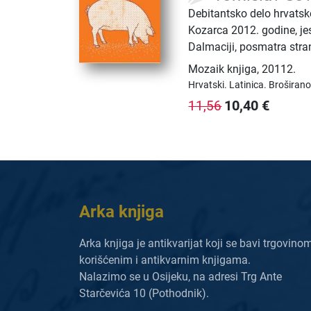
Debitantsko delo hrvats
Kozarca 2012. godine, jes
Dalmaciji, posmatra stra
Mozaik knjiga
,
20112.
Hrvatski.
Latinica.
Broširano
10,40
€
11,56
Arka knjiga
Arka knjiga je antikvarijat koji se bavi trgovino
korišćenim i antikvarnim knjigama.
Nalazimo se u Osijeku, na adresi Trg Ante
Starčevića 10 (Pothodnik).