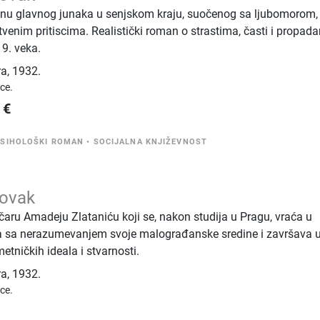
dbinu glavnog junaka u senjskom kraju, suočenog sa ljubomorom,
venim pritiscima. Realistički roman o strastima, časti i propada
9. veka.
ra
,
1932.
ice.
€
PSIHOLOŠKI ROMAN
•
SOCIJALNA KNJIŽEVNOST
Novak
ru Amadeju Zlataniću koji se, nakon studija u Pragu, vraća u
a sa nerazumevanjem svoje malograđanske sredine i završava 
tničkih ideala i stvarnosti.
ra
,
1932.
ice.