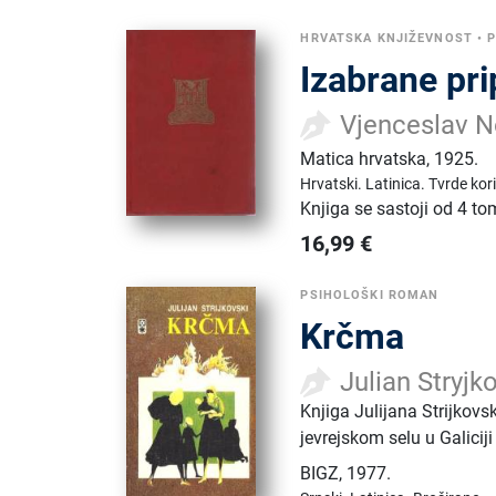
HRVATSKA KNJIŽEVNOST
•
P
Izabrane pri
Vjenceslav 
Matica hrvatska
,
1925.
Hrvatski.
Latinica.
Tvrde kor
Knjiga se sastoji od 4 t
16,99
€
PSIHOLOŠKI ROMAN
Krčma
Julian Stryjk
Knjiga Julijana Strijkovs
jevrejskom selu u Galicij
BIGZ
,
1977.