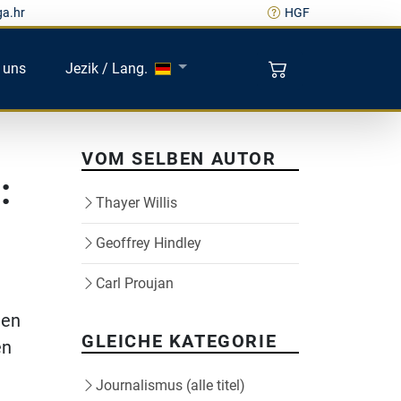
ga.hr
HGF
 uns
Jezik / Lang.
VOM SELBEN AUTOR
:
Thayer Willis
Geoffrey Hindley
Carl Proujan
len
GLEICHE KATEGORIE
en
Journalismus (alle titel)