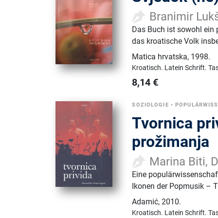
Branimir Luk
Das Buch ist sowohl ein p
das kroatische Volk insb
Matica hrvatska
,
1998.
Kroatisch.
Latein Schrift.
Ta
8,14
€
SOZIOLOGIE
•
POPULÄRWIS
Tvornica pri
prožimanja
Marina Biti, 
Eine populärwissenschaft
Ikonen der Popmusik – T
Adamić
,
2010.
Kroatisch.
Latein Schrift.
Ta