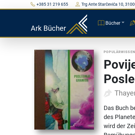
+385 31 219 655
Trg Ante Starčevića 10, 3100
Bücher
Ark Bücher
POPULÄRWISSE
Povije
Posle
Thayer
Das Buch b
des Planete
wird der Ze