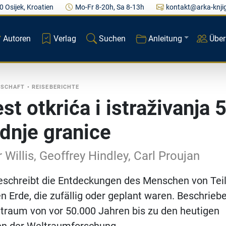
0 Osijek, Kroatien
Mo-Fr 8-20h, Sa 8-13h
kontakt@arka-knji
Autoren
Verlag
Suchen
Anleitung
Über
NSCHAFT
•
REISEBERICHTE
st otkrića i istraživanja 5
dnje granice
 Willis, Geoffrey Hindley, Carl Proujan
eschreibt die Entdeckungen des Menschen von Tei
n Erde, die zufällig oder geplant waren. Beschrieb
itraum von vor 50.000 Jahren bis zu den heutigen