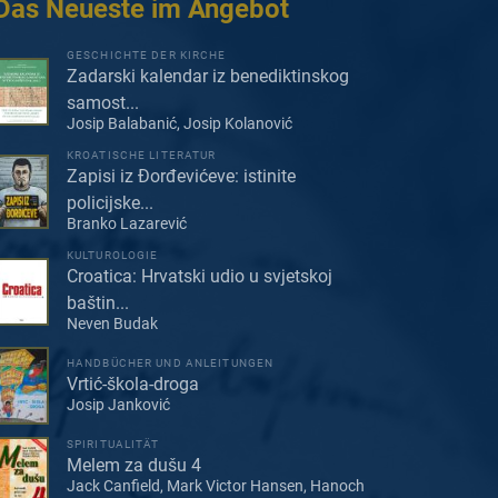
Das Neueste im Angebot
GESCHICHTE DER KIRCHE
Zadarski kalendar iz benediktinskog
samost...
Josip Balabanić, Josip Kolanović
KROATISCHE LITERATUR
Zapisi iz Đorđevićeve: istinite
policijske...
Branko Lazarević
KULTUROLOGIE
Croatica: Hrvatski udio u svjetskoj
baštin...
Neven Budak
HANDBÜCHER UND ANLEITUNGEN
Vrtić-škola-droga
Josip Janković
SPIRITUALITÄT
Melem za dušu 4
Jack Canfield, Mark Victor Hansen, Hanoch