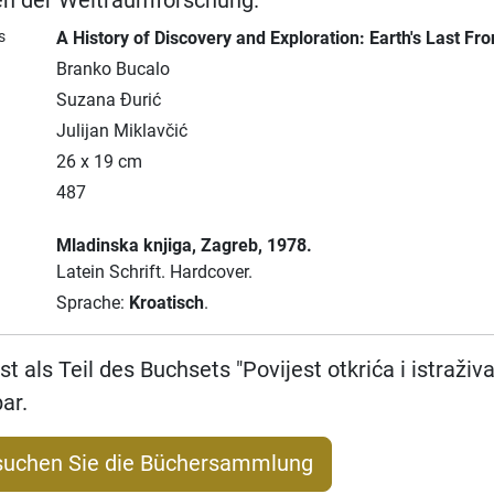
 der Weltraumforschung.
s
A History of Discovery and Exploration: Earth's Last Fro
Branko Bucalo
Suzana Đurić
Julijan Miklavčić
26 x 19 cm
487
Mladinska knjiga
, Zagreb
, 1978.
Latein Schrift.
Hardcover.
Sprache:
Kroatisch
.
st als Teil des Buchsets "Povijest otkrića i istraživ
ar.
suchen Sie die Büchersammlung