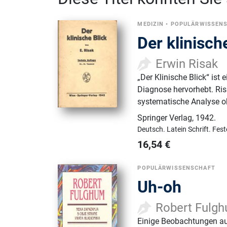
MEDIZIN
•
POPULÄRWISSEN
Der klinisch
Erwin Risak
„Der Klinische Blick“ ist
Diagnose hervorhebt. Risa
systematische Analyse obj
Springer Verlag
,
1942.
Deutsch.
Latein Schrift.
Fest
16,54
€
POPULÄRWISSENSCHAFT
Uh-oh
Robert Fulg
Einige Beobachtungen auf