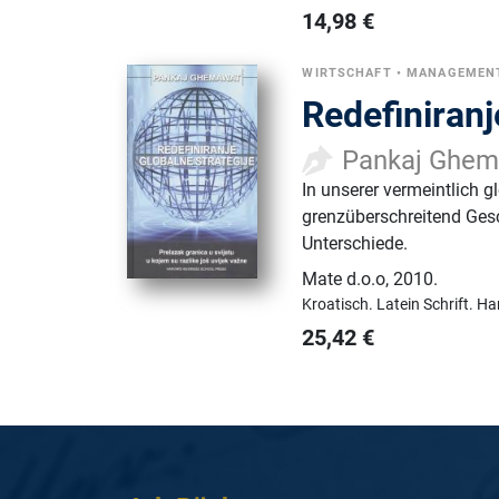
14,98
€
WIRTSCHAFT
•
MANAGEMEN
Redefiniranj
Pankaj Ghe
In unserer vermeintlich g
grenzüberschreitend Gesc
Unterschiede.
Mate d.o.o
,
2010.
Kroatisch.
Latein Schrift.
Ha
25,42
€