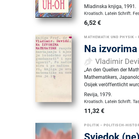
Mladinska knjiga
,
1991.
Kroatisch.
Latein Schrift.
Fe
6,52
€
MATHEMATIK UND PHYSIK
•
Na izvorima
Vladimir Dev
„An den Quellen der Math
Mathematikers, Japanolo
Osijek veröffentlicht wur
Revija
,
1979.
Kroatisch.
Latein Schrift.
Ta
11,32
€
POLITIK
•
POLITISCH-HISTO
Svjedok (ne