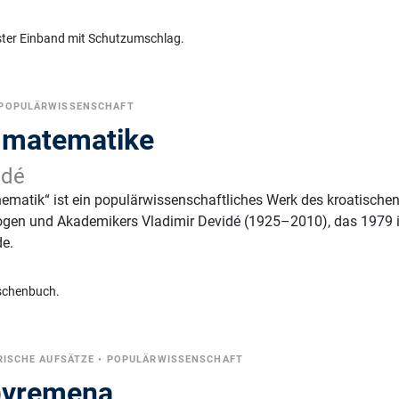
ster Einband mit Schutzumschlag.
POPULÄRWISSENSCHAFT
 matematike
idé
ematik“ ist ein populärwissenschaftliches Werk des kroatische
gen und Akademikers Vladimir Devidé (1925–2010), das 1979 
de.
schenbuch.
RISCHE AUFSÄTZE
•
POPULÄRWISSENSCHAFT
)vremena