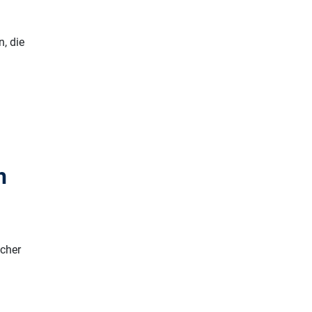
n, die
h
scher