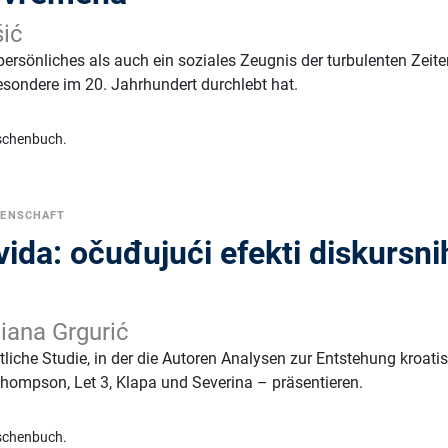
šić
ersönliches als auch ein soziales Zeugnis der turbulenten Zeite
esondere im 20. Jahrhundert durchlebt hat.
schenbuch.
SENSCHAFT
vida: očuđujući efekti diskursni
Diana Grgurić
liche Studie, in der die Autoren Analysen zur Entstehung kroati
hompson, Let 3, Klapa und Severina – präsentieren.
schenbuch.