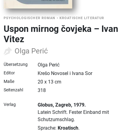
PSYCHOLOGISCHER ROMAN
•
KROATISCHE LITERATUR
Uspon mirnog čovjeka – Ivan
Vitez
Olga Perić
Übersetzung
Olga Perić
Editor
Krešo Novosel i Ivana Sor
Maße
20 x 13 cm
Seitenzahl
318
Verlag
Globus
, Zagreb
, 1979.
Latein Schrift.
Fester Einband mit
Schutzumschlag.
Sprache:
Kroatisch
.