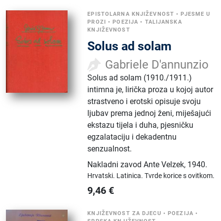
EPISTOLARNA KNJIŽEVNOST
•
PJESME U
PROZI
•
POEZIJA
•
TALIJANSKA
KNJIŽEVNOST
Solus ad solam
Gabriele D'annunzio
Solus ad solam (1910./1911.)
intimna je, lirička proza u kojoj autor
strastveno i erotski opisuje svoju
ljubav prema jednoj ženi, miješajući
ekstazu tijela i duha, pjesničku
egzalataciju i dekadentnu
senzualnost.
Nakladni zavod Ante Velzek
,
1940.
Hrvatski.
Latinica.
Tvrde korice s ovitkom.
9,46
€
KNJIŽEVNOST ZA DJECU
•
POEZIJA
•