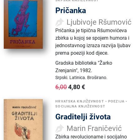
SRPSKA KNJIŽEVNOST
Pričanka
Ljubivoje Ršumović
Pričanka je tipična Ršumovićeva
zbirka u kojoj se spojem humora i
jednostavnog izraza razvija ljubav
prema poeziji kod djece.
Gradska biblioteka "Žarko
Zrenjanin"
,
1982.
Srpski.
Latinica.
Broširano.
4,80
€
6,00
HRVATSKA KNJIŽEVNOST
•
POEZIJA
•
SOCIJALNA KNJIŽEVNOST
Graditelji života
Marin Franičević
Zbirka revolucionarne i socijalno