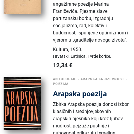
angažirane poezije Marina
Franičevića. Pjesme slave
partizansku borbu, izgradnju
socijalizma, rad, kolektiv i
budućnost, ispunjene optimizmom i
vjerom u „graditelje novoga života“.
Kultura
,
1950.
Hrvatski.
Latinica.
Tvrde korice.
12,34
€
ANTOLOGIJE
•
ARAPSKA KNJIŽEVNOST
•
POEZIJA
Arapska poezija
Zbirka Arapska poezija donosi izbor
klasičnih i srednjovjekovnih
arapskih pjesnika koji kroz ljubav,
mudrost, pejzaže pustinje i
duhovnost prikazuju temeljne