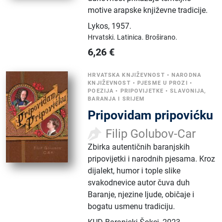
motive arapske književne tradicije.
Lykos
,
1957.
Hrvatski.
Latinica.
Broširano.
6,26
€
HRVATSKA KNJIŽEVNOST
•
NARODNA
KNJIŽEVNOST
•
PJESME U PROZI
•
POEZIJA
•
PRIPOVIJETKE
•
SLAVONIJA,
BARANJA I SRIJEM
Pripovidam pripovićku
Filip Golubov-Car
Zbirka autentičnih baranjskih
pripovijetki i narodnih pjesama. Kroz
dijalekt, humor i tople slike
svakodnevice autor čuva duh
Baranje, njezine ljude, običaje i
bogatu usmenu tradiciju.