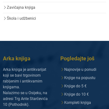
Zavičajna knjiga
Škola i udžbenici
Arka knjiga
Pogledajte još
Arka knjiga je antikvarijat
Najnovije u ponudi
koji se bavi trgovinom
Knjige na popustu
rabljenim i antikvarnim
Knjige do 5 €
knjigama.
Nalazimo se u Osijeku, na
Knjige do 10 €
adresi Trg Ante Starčevića
Kompleti knjiga
10 (Pothodnik).