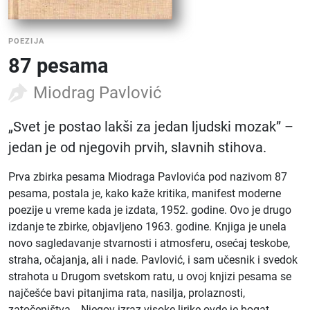
POEZIJA
87 pesama
Miodrag Pavlović
„Svet je postao lakši za jedan ljudski mozak” –
jedan je od njegovih prvih, slavnih stihova.
Prva zbirka pesama Miodraga Pavlovića pod nazivom 87
pesama, postala je, kako kaže kritika, manifest moderne
poezije u vreme kada je izdata, 1952. godine. Ovo je drugo
izdanje te zbirke, objavljeno 1963. godine. Knjiga je unela
novo sagledavanje stvarnosti i atmosferu, osećaj teskobe,
straha, očajanja, ali i nade. Pavlović, i sam učesnik i svedok
strahota u Drugom svetskom ratu, u ovoj knjizi pesama se
najčešće bavi pitanjima rata, nasilja, prolaznosti,
zatočeništva… Njegov izraz visoke lirike ovde je bogat