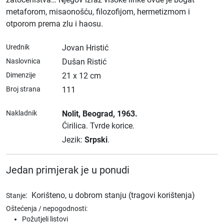
metaforom, misaonošću, filozofijom, hermetizmom i
otporom prema zlu i haosu.
Urednik
Jovan Hristić
Naslovnica
Dušan Ristić
Dimenzije
21 x 12 cm
Broj strana
111
Nakladnik
Nolit
, Beograd
, 1963.
Ćirilica.
Tvrde korice.
Jezik:
Srpski
.
Jedan primjerak je u ponudi
:
Korišteno, u dobrom stanju (tragovi korištenja)
Stanje
Oštećenja / nepogodnosti:
Požutjeli listovi