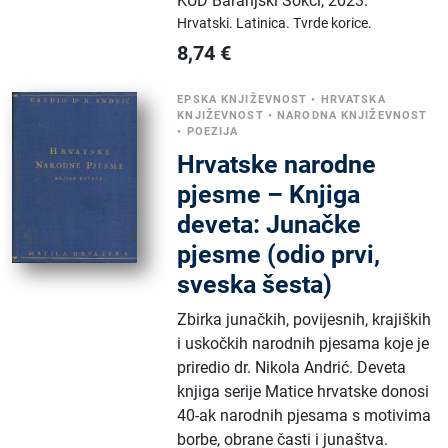
KUD Baranjski Šokci
,
2023.
Hrvatski.
Latinica.
Tvrde korice.
8,74
€
EPSKA KNJIŽEVNOST
•
HRVATSKA
KNJIŽEVNOST
•
NARODNA KNJIŽEVNOST
•
POEZIJA
Hrvatske narodne
pjesme – Knjiga
deveta: Junačke
pjesme (odio prvi,
sveska šesta)
Zbirka junačkih, povijesnih, krajiških
i uskočkih narodnih pjesama koje je
priredio dr. Nikola Andrić. Deveta
knjiga serije Matice hrvatske donosi
40-ak narodnih pjesama s motivima
borbe, obrane časti i junaštva.