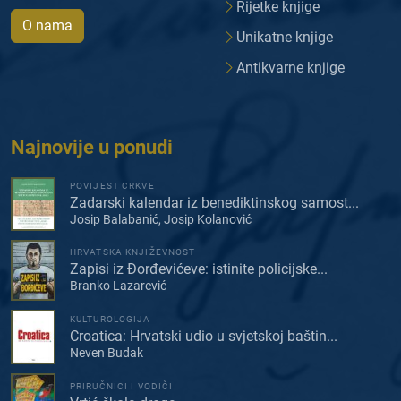
Rijetke knjige
O nama
Unikatne knjige
Antikvarne knjige
Najnovije u ponudi
POVIJEST CRKVE
Zadarski kalendar iz benediktinskog samost...
Josip Balabanić, Josip Kolanović
HRVATSKA KNJIŽEVNOST
Zapisi iz Đorđevićeve: istinite policijske...
Branko Lazarević
KULTUROLOGIJA
Croatica: Hrvatski udio u svjetskoj baštin...
Neven Budak
PRIRUČNICI I VODIČI