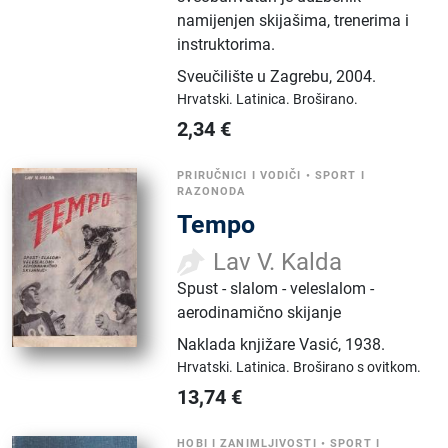
namijenjen skijašima, trenerima i
instruktorima.
Sveučilište u Zagrebu
,
2004.
Hrvatski.
Latinica.
Broširano.
2,34
€
PRIRUČNICI I VODIČI
•
SPORT I
RAZONODA
Tempo
Lav V. Kalda
Spust - slalom - veleslalom -
aerodinamično skijanje
Naklada knjižare Vasić
,
1938.
Hrvatski.
Latinica.
Broširano s ovitkom.
13,74
€
HOBI I ZANIMLJIVOSTI
•
SPORT I