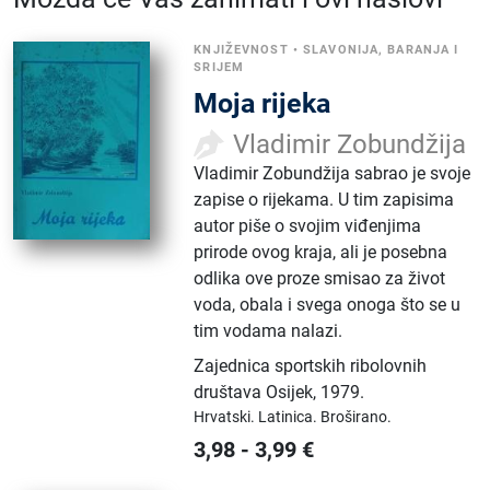
KNJIŽEVNOST
•
SLAVONIJA, BARANJA I
SRIJEM
Moja rijeka
Vladimir Zobundžija
Vladimir Zobundžija sabrao je svoje
zapise o rijekama. U tim zapisima
autor piše o svojim viđenjima
prirode ovog kraja, ali je posebna
odlika ove proze smisao za život
voda, obala i svega onoga što se u
tim vodama nalazi.
Zajednica sportskih ribolovnih
društava Osijek
,
1979.
Hrvatski.
Latinica.
Broširano.
3,98
-
3,99
€