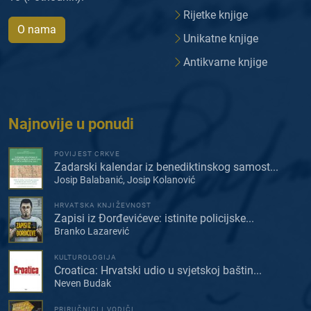
Rijetke knjige
O nama
Unikatne knjige
Antikvarne knjige
Najnovije u ponudi
POVIJEST CRKVE
Zadarski kalendar iz benediktinskog samost...
Josip Balabanić, Josip Kolanović
HRVATSKA KNJIŽEVNOST
Zapisi iz Đorđevićeve: istinite policijske...
Branko Lazarević
KULTUROLOGIJA
Croatica: Hrvatski udio u svjetskoj baštin...
Neven Budak
PRIRUČNICI I VODIČI