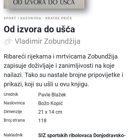
SPORT I RAZONODA
•
KRATKE PRIČE
Od izvora do ušća
Vladimir Zobundžija
Ribareći rijekama i mrtvicama Zobundžija
zapisuje doživljaje i zanimljivosti na koje
nailazi. Tako su nastale brojne pripovijetke i
prikazi, koji su ušli u ovu knjigu.
Urednik
Pavle Blažek
Naslovnica
Božo Kopić
Dimenzije
21 x 14 cm
Broj strana
118
Nakladnik
SIZ sportskih ribolovaca Donjodravsko-