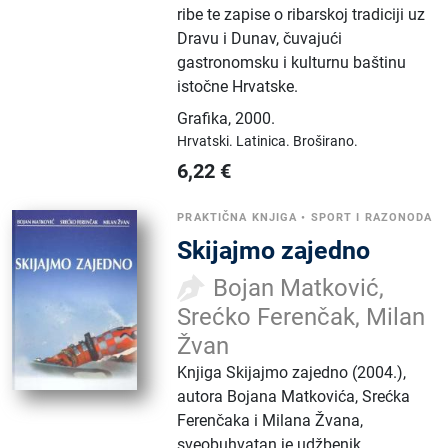
ribe te zapise o ribarskoj tradiciji uz
Dravu i Dunav, čuvajući
gastronomsku i kulturnu baštinu
istočne Hrvatske.
Grafika
,
2000.
Hrvatski.
Latinica.
Broširano.
6,22
€
PRAKTIČNA KNJIGA
•
SPORT I RAZONODA
Skijajmo zajedno
Bojan Matković,
Srećko Ferenčak, Milan
Žvan
Knjiga Skijajmo zajedno (2004.),
autora Bojana Matkovića, Srećka
Ferenčaka i Milana Žvana,
sveobuhvatan je udžbenik