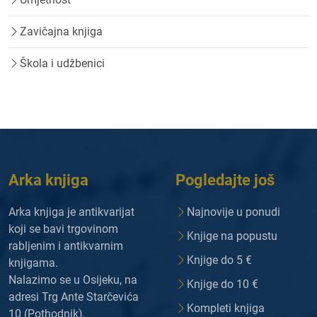
Zavičajna knjiga
Škola i udžbenici
Arka knjiga
Pogledajte još
Arka knjiga je antikvarijat
Najnovije u ponudi
koji se bavi trgovinom
Knjige na popustu
rabljenim i antikvarnim
Knjige do 5 €
knjigama.
Nalazimo se u Osijeku, na
Knjige do 10 €
adresi Trg Ante Starčevića
Kompleti knjiga
10 (Pothodnik).