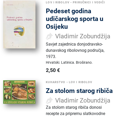
LOV I RIBOLOV
•
PRIRUČNICI I VODIČI
Pedeset godina
udičarskog sporta u
Osijeku
Vladimir Zobundžija
Savjet zajednica donjodravsko-
dunavskog ribolovnog područja
,
1973.
Hrvatski.
Latinica.
Broširano.
2,50
€
KUHARSTVO
•
LOV I RIBOLOV
Za stolom starog ribiča
Vladimir Zobundžija
Za stolom starog ribiča donosi
recepte za pripremu slatkovodne