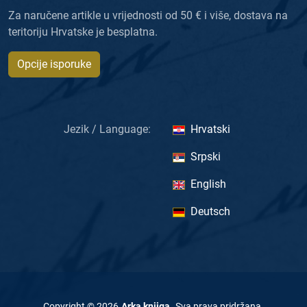
Za naručene artikle u vrijednosti od 50 € i više, dostava na
teritoriju Hrvatske je besplatna.
Opcije isporuke
Jezik / Language:
Hrvatski
Srpski
English
Deutsch
Copyright ©
2026
Arka knjiga
.
Sva prava pridržana
.