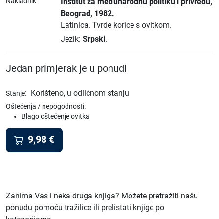
Nakladnik
Institut za međunarodnu politiku i privredu
,
Beograd
, 1982.
Latinica.
Tvrde korice s ovitkom.
Jezik:
Srpski
.
Jedan primjerak je u ponudi
:
Korišteno, u odličnom stanju
Stanje
Oštećenja / nepogodnosti:
Blago oštećenje ovitka
9,98
€
Zanima Vas i neka druga knjiga? Možete pretražiti našu
ponudu pomoću tražilice ili prelistati knjige po