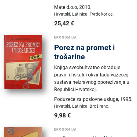
Mate d.o.o
,
2010.
Hrvatski.
Latinica.
Tvrde korice.
25,42
€
EKONOMIJA
Porez na promet i
trošarine
Knjiga sveobuhvatno obrađuje
pravni i fiskalni okvir tada važećeg
sustava neizravnog oporezivanja u
Republici Hrvatskoj.
Poduzeće za poslovne usluge
,
1995.
Hrvatski.
Latinica.
Broširano.
9,98
€
EKONOMIJA