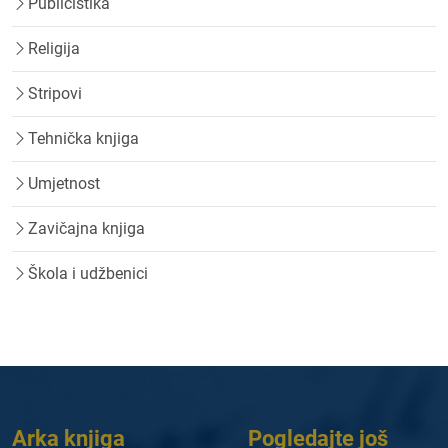
Publicistika
Religija
Stripovi
Tehnička knjiga
Umjetnost
Zavičajna knjiga
Škola i udžbenici
Arka knjiga
Pogledajte još