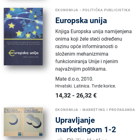
EKONOMIJA
•
POLITIČKA PUBLICISTIKA
Europska unija
Knjiga Europska unija namijenjena
onima koji žele steći određenu
razinu opće informiranosti o
složenim mehanizmima
funkcioniranja Unije i njenim
najvažnijim politikama.
Mate d.o.o
,
2010.
Hrvatski.
Latinica.
Tvrde korice.
14,32
-
26,32
€
EKONOMIJA
•
MARKETING I PROPAGANDA
Upravljanje
marketingom 1-2