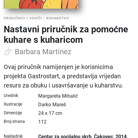
PRIRUČNICI I VODIČI
•
KUHARSTVO
Nastavni priručnik za pomoćne
kuhare s kuharicom
Barbara Martinez
Ovaj priručnik namijenjen je korisnicima
projekta Gastrostart, a predstavlja vrijedan
resurs za obuku i usavršavanje u kuharstvu.
Urednik
Margareta Mihalić
Ilustracije
Darko Mareš
Dimenzije
24 x 17 cm
Broj strana
112
Nakladnik
Centar za socijalnu skrb
, Čakovec
, 2014.