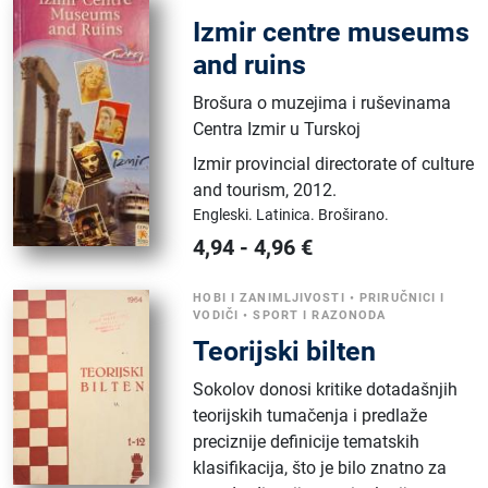
Izmir centre museums
and ruins
Brošura o muzejima i ruševinama
Centra Izmir u Turskoj
Izmir provincial directorate of culture
and tourism
,
2012.
Engleski.
Latinica.
Broširano.
4,94
-
4,96
€
HOBI I ZANIMLJIVOSTI
•
PRIRUČNICI I
VODIČI
•
SPORT I RAZONODA
Teorijski bilten
Sokolov donosi kritike dotadašnjih
teorijskih tumačenja i predlaže
preciznije definicije tematskih
klasifikacija, što je bilo znatno za