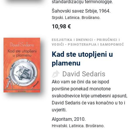
standardizaciju terminologije.
Šahovski savez Srbije
,
1964.
Srpski.
Latinica.
Broširano.
10,98
€
ESEJISTIKA I DNEVNICI
•
PRIRUČNICI I
VODIČI
•
PSIHOTERAPIJA I SAMOPOMOĆ
Kad ste utopljeni u
plamenu
David Sedaris
Ako vam se čini da se ispod
površine ponekad monotone
svakodnevice krije urnebesni apsurd,
David Sedaris će vas konačno u to i
uvjeriti.
Algoritam
,
2010.
Hrvatski.
Latinica.
Broširano.