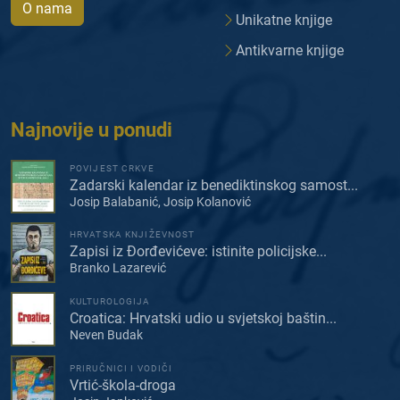
O nama
Unikatne knjige
Antikvarne knjige
Najnovije u ponudi
POVIJEST CRKVE
Zadarski kalendar iz benediktinskog samost...
Josip Balabanić, Josip Kolanović
HRVATSKA KNJIŽEVNOST
Zapisi iz Đorđevićeve: istinite policijske...
Branko Lazarević
KULTUROLOGIJA
Croatica: Hrvatski udio u svjetskoj baštin...
Neven Budak
PRIRUČNICI I VODIČI
Vrtić-škola-droga