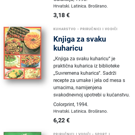
Hrvatski.
Latinica.
Broširano.
3,18
€
KUHARSTVO
•
PRIRUČNICI I VODIČI
Knjiga za svaku
kuharicu
„Knjiga za svaku kuharicu“ je
praktična kuharica iz biblioteke
„Suvremena kuharica“. Sadrži
recepte za umake i jela od mesa s
umacima, namijenjena
svakodnevnoj upotrebi u kućanstvu.
Colorprint
,
1994.
Hrvatski.
Latinica.
Broširano.
6,22
€
PRIRUČNICI I VODIČI
•
SPORT I