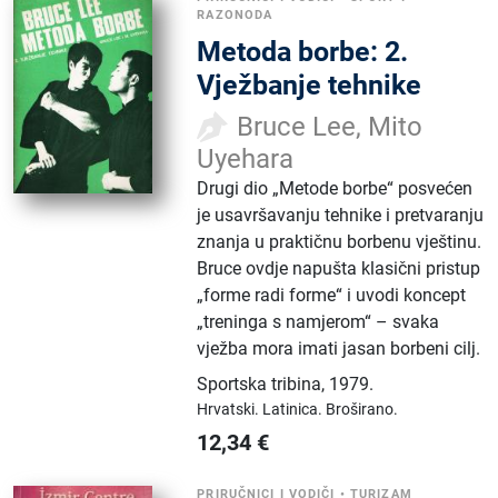
RAZONODA
Metoda borbe: 2.
Vježbanje tehnike
Bruce Lee, Mito
Uyehara
Drugi dio „Metode borbe“ posvećen
je usavršavanju tehnike i pretvaranju
znanja u praktičnu borbenu vještinu.
Bruce ovdje napušta klasični pristup
„forme radi forme“ i uvodi koncept
„treninga s namjerom“ – svaka
vježba mora imati jasan borbeni cilj.
Sportska tribina
,
1979.
Hrvatski.
Latinica.
Broširano.
12,34
€
PRIRUČNICI I VODIČI
•
TURIZAM