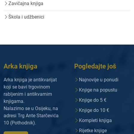
Zavičajna knjiga
Škola i udžbenici
Arka knjiga
Pogledajte još
Arka knjiga je antikvarijat
Najnovije u ponudi
koji se bavi trgovinom
Knjige na popustu
rabljenim i antikvarnim
Knjige do 5 €
knjigama.
Nalazimo se u Osijeku, na
Knjige do 10 €
adresi Trg Ante Starčevića
Kompleti knjiga
10 (Pothodnik).
Rijetke knjige