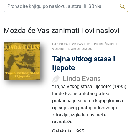
Možda će Vas zanimati i ovi naslovi
LJEPOTA I ZDRAVLJE
•
PRIRUČNICI I
VODIČI
•
SAMOPOMOĆ
Tajna vitkog stasa i
ljepote
Linda Evans
“Tajna vitkog stasa i ljepote” (1995)
Linde Evans autobiografsko-
praktična je knjiga u kojoj glumica
opisuje svoj pristup održavanju
zdravlja, izgleda i psihičke
ravnoteže.
Galaksija
,
1995.