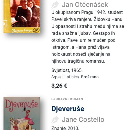
Jan Otčenášek
U okupiranom Pragu 1942. student
Pavel skriva ranjenu Židovku Hanu.
U opasnosti i strahu među njima se
rađa snažna ljubav. Gestapo ih
otkriva, Pavel umire mučen pod
istragom, a Hana preživljava
holokaust noseći sjećanje na
njihovu tragičnu romansu.
Svjetlost
,
1965.
Srpski.
Latinica.
Broširano.
3,26
€
LJUBAVNI ROMAN
Djeveruše
Jane Costello
Znanje
,
2010.