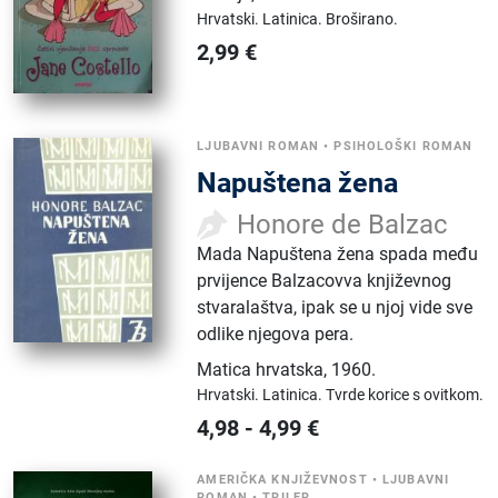
Hrvatski.
Latinica.
Broširano.
2,99
€
LJUBAVNI ROMAN
•
PSIHOLOŠKI ROMAN
Napuštena žena
Honore de Balzac
Mada Napuštena žena spada među
prvijence Balzacovva književnog
stvaralaštva, ipak se u njoj vide sve
odlike njegova pera.
Matica hrvatska
,
1960.
Hrvatski.
Latinica.
Tvrde korice s ovitkom.
4,98
-
4,99
€
AMERIČKA KNJIŽEVNOST
•
LJUBAVNI
ROMAN
•
TRILER