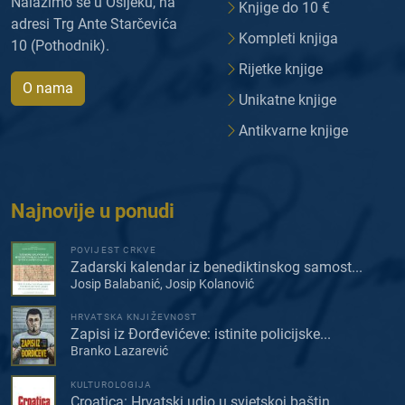
Nalazimo se u Osijeku, na
Knjige do 10 €
adresi Trg Ante Starčevića
Kompleti knjiga
10 (Pothodnik).
Rijetke knjige
O nama
Unikatne knjige
Antikvarne knjige
Najnovije u ponudi
POVIJEST CRKVE
Zadarski kalendar iz benediktinskog samost...
Josip Balabanić, Josip Kolanović
HRVATSKA KNJIŽEVNOST
Zapisi iz Đorđevićeve: istinite policijske...
Branko Lazarević
KULTUROLOGIJA
Croatica: Hrvatski udio u svjetskoj baštin...