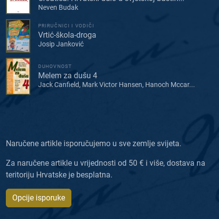
Neven Budak
PRIRUČNICI I VODIČI
Vrtić-škola-droga
Josip Janković
DUHOVNOST
Melem za dušu 4
Jack Canfield, Mark Victor Hansen, Hanoch Mccar...
Naručene artikle isporučujemo u sve zemlje svijeta.
Za naručene artikle u vrijednosti od 50 € i više, dostava na
teritoriju Hrvatske je besplatna.
Opcije isporuke