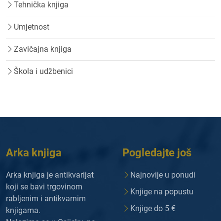
Tehnička knjiga
Umjetnost
Zavičajna knjiga
Škola i udžbenici
Arka knjiga
Pogledajte još
Arka knjiga je antikvarijat
Najnovije u ponudi
koji se bavi trgovinom
Knjige na popustu
rabljenim i antikvarnim
Knjige do 5 €
knjigama.