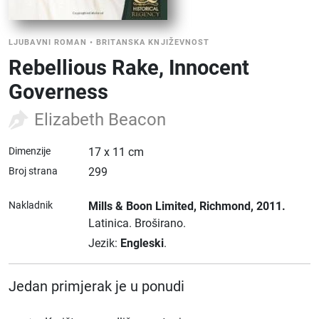
LJUBAVNI ROMAN
•
BRITANSKA KNJIŽEVNOST
Rebellious Rake, Innocent
Governess
Elizabeth Beacon
Dimenzije
17 x 11 cm
Broj strana
299
Nakladnik
Mills & Boon Limited
, Richmond
, 2011.
Latinica.
Broširano.
Jezik:
Engleski
.
Jedan primjerak je u ponudi