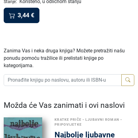
:
Korišteno, u odličnom stanju
Stanje
3,44
€
Zanima Vas i neka druga knjiga? Možete pretražiti našu
ponudu pomoću tražilice ili prelistati knjige po
kategorijama.
Možda će Vas zanimati i ovi naslovi
KRATKE PRIČE
•
LJUBAVNI ROMAN
•
PRIPOVIJETKE
Najbolje ljubavne