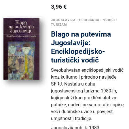
3,96
€
JUGOSLAVIJA
•
PRIRUČNICI I VODIČI
•
TURIZAM
Blago na putevima
Jugoslavije:
Enciklopedijsko-
turistički vodič
Sveobuhvatan enciklopedijski vodič
kroz kulturno i prirodno nasljeđe
SFRJ. Nastala u duhu
jugoslavenskog turizma 1980-ih,
knjiga služi kao praktični alat za
putnike, nudeći ne samo rute i opise,
već i dubinske uvide u povijest,
umjetnost i tradicije.
Jugoslavijapublik
,
1983.