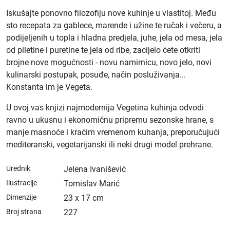
Iskušajte ponovno filozofiju nove kuhinje u vlastitoj. Među
sto recepata za gablece, marende i užine te ručak i večeru, a
podijeljenih u topla i hladna predjela, juhe, jela od mesa, jela
od piletine i puretine te jela od ribe, zacijelo ćete otkriti
brojne nove mogućnosti - novu namirnicu, novo jelo, novi
kulinarski postupak, posuđe, način posluživanja...
Konstanta im je Vegeta.
U ovoj vas knjizi najmodernija Vegetina kuhinja odvodi
ravno u ukusnu i ekonomičnu pripremu sezonske hrane, s
manje masnoće i kraćim vremenom kuhanja, preporučujući
mediteranski, vegetarijanski ili neki drugi model prehrane.
Urednik
Jelena Ivanišević
Ilustracije
Tomislav Marić
Dimenzije
23 x 17 cm
Broj strana
227