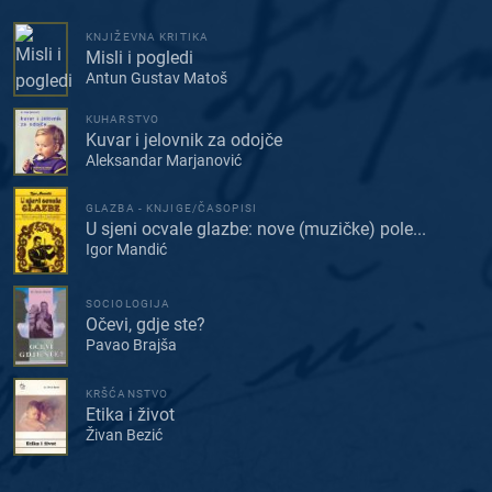
KNJIŽEVNA KRITIKA
Misli i pogledi
Antun Gustav Matoš
KUHARSTVO
Kuvar i jelovnik za odojče
Aleksandar Marjanović
GLAZBA - KNJIGE/ČASOPISI
U sjeni ocvale glazbe: nove (muzičke) pole...
Igor Mandić
SOCIOLOGIJA
Očevi, gdje ste?
Pavao Brajša
KRŠĆANSTVO
Etika i život
Živan Bezić