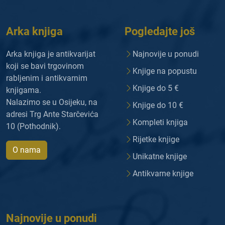
Arka knjiga
Pogledajte još
Arka knjiga je antikvarijat
Najnovije u ponudi
koji se bavi trgovinom
Knjige na popustu
rabljenim i antikvarnim
Knjige do 5 €
knjigama.
Nalazimo se u Osijeku, na
Knjige do 10 €
adresi Trg Ante Starčevića
Kompleti knjiga
10 (Pothodnik).
Rijetke knjige
O nama
Unikatne knjige
Antikvarne knjige
Najnovije u ponudi