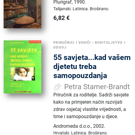
Plurigraf
,
1990.
Talijanski.
Latinica.
Broširano.
6,82
€
PRIRUČNICI I VODIČI
•
RODITELJSTVO I
ODGOJ
55 savjeta...kad vašem
djetetu treba
samopouzdanja
Petra Stamer-Brandt
Priručnik za roditelje. Sadrži savjete
kako na primjeren način razvijati
zdrav osjećaj vlastite vrijednosti, a
time i samopouzdanje u djece.
Andromeda d.o.o.
,
2002.
Hrvatski.
Latinica.
Broširano.