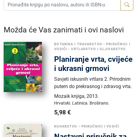
Možda će Vas zanimati i ovi naslovi
BOTANIKA I TRAVARSTVO
•
PRIRUČNICI I
VODIČI
•
VRTLARSTVO I GLJIVARSTVO
Planiranje vrta, cvijeće
i ukrasni grmovi
Savjeti iskusnih vrtlara 2. Prirodnim
putem do prekrasnog i zdravog vrta.
Mozaik knjiga
,
2013.
Hrvatski.
Latinica.
Broširano.
5,98
€
KUHARSTVO
•
PRIRUČNICI I VODIČI
Nastavni priručnik za