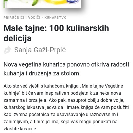
PRIRUČNICI I VODIČI
•
KUHARSTVO
Male tajne: 100 kulinarskih
delicija
Sanja Gaži-Prpić
Nova vegetina kuharica ponovno otkriva radosti
kuhanja i druženja za stolom.
Ako ste već vješti s kuhačom, knjiga „Male tajne Vegetine
kuhinje“ bit će vam inspirativan podsjetnik za neka nova
zamamna i brza jela. Ako pak, nasuprot obilju dobre volje,
kuharskog iskustva jedva da i imate, knjiga će vam poslužiti
kao izvrsna početnica za usavršavanje u raznovrsnim i
zanimljivim, a finim jelima, koja vas mogu ponukati na
vlastite kreacije.