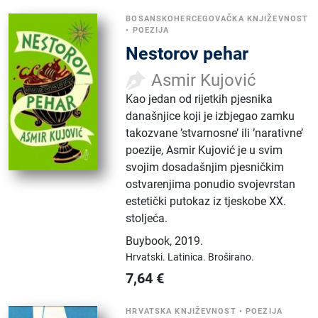
BOSANSKOHERCEGOVAČKA KNJIŽEVNOST
•
POEZIJA
Nestorov pehar
Asmir Kujović
Kao jedan od rijetkih pjesnika
današnjice koji je izbjegao zamku
takozvane ’stvarnosne’ ili ’narativne’
poezije, Asmir Kujović je u svim
svojim dosadašnjim pjesničkim
ostvarenjima ponudio svojevrstan
estetički putokaz iz tjeskobe XX.
stoljeća.
Buybook
,
2019.
Hrvatski.
Latinica.
Broširano.
7,64
€
HRVATSKA KNJIŽEVNOST
•
POEZIJA