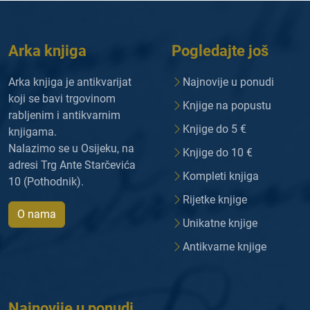
Arka knjiga
Pogledajte još
Arka knjiga je antikvarijat
Najnovije u ponudi
koji se bavi trgovinom
Knjige na popustu
rabljenim i antikvarnim
Knjige do 5 €
knjigama.
Nalazimo se u Osijeku, na
Knjige do 10 €
adresi Trg Ante Starčevića
Kompleti knjiga
10 (Pothodnik).
Rijetke knjige
O nama
Unikatne knjige
Antikvarne knjige
Najnovije u ponudi