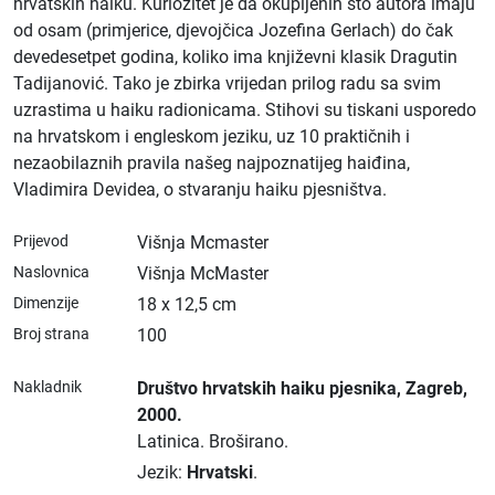
hrvatskih haiku. Kuriozitet je da okupljenih sto autora imaju
od osam (primjerice, djevojčica Jozefina Gerlach) do čak
devedesetpet godina, koliko ima književni klasik Dragutin
Tadijanović. Tako je zbirka vrijedan prilog radu sa svim
uzrastima u haiku radionicama. Stihovi su tiskani usporedo
na hrvatskom i engleskom jeziku, uz 10 praktičnih i
nezaobilaznih pravila našeg najpoznatijeg haiđina,
Vladimira Devidea, o stvaranju haiku pjesništva.
Prijevod
Višnja Mcmaster
Naslovnica
Višnja McMaster
Dimenzije
18 x 12,5 cm
Broj strana
100
Nakladnik
Društvo hrvatskih haiku pjesnika
, Zagreb
,
2000.
Latinica.
Broširano.
Jezik:
Hrvatski
.