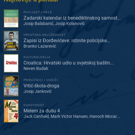
POVIJEST CRKVE
Zadarski kalendar iz benediktinskog samost...
Josip Balabanić, Josip Kolanović
HRVATSKA KNJIŽEVNOST
Zapisi iz Đorđevićeve: istinite policijske...
Branko Lazarević
KULTUROLOGIJA
Croatica: Hrvatski udio u svjetskoj baštin...
Neven Budak
PRIRUČNICI I VODIČI
Vrtić-škola-droga
Josip Janković
DUHOVNOST
Melem za dušu 4
Jack Canfield, Mark Victor Hansen, Hanoch Mccar...