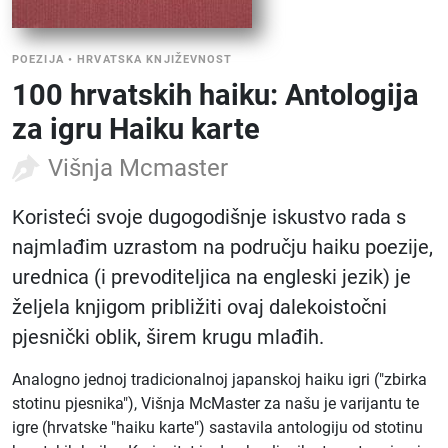
POEZIJA
•
HRVATSKA KNJIŽEVNOST
100 hrvatskih haiku: Antologija
za igru Haiku karte
Višnja Mcmaster
Koristeći svoje dugogodišnje iskustvo rada s
najmlađim uzrastom na području haiku poezije,
urednica (i prevoditeljica na engleski jezik) je
željela knjigom približiti ovaj dalekoistočni
pjesnički oblik, širem krugu mlađih.
Analogno jednoj tradicionalnoj japanskoj haiku igri ("zbirka
stotinu pjesnika"), Višnja McMaster za našu je varijantu te
igre (hrvatske "haiku karte") sastavila antologiju od stotinu