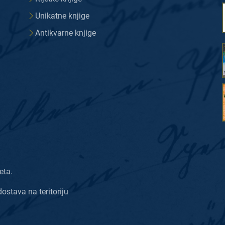
Unikatne knjige
Antikvarne knjige
eta.
dostava na teritoriju