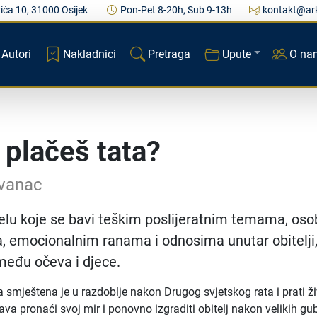
ića 10, 31000 Osijek
Pon-Pet 8-20h, Sub 9-13h
kontakt@ark
Autori
Nakladnici
Pretraga
Upute
O na
 plačeš tata?
Ivanac
djelu koje se bavi teškim poslijeratnim temama, os
, emocionalnim ranama i odnosima unutar obitelji
među očeva i djece.
smještena je u razdoblje nakon Drugog svjetskog rata i prati ži
ava pronaći svoj mir i ponovno izgraditi obitelj nakon velikih gu