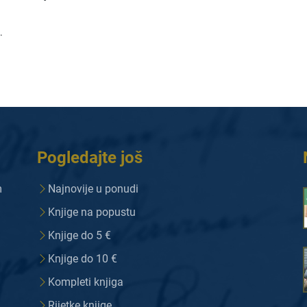
.
Pogledajte još
m
Najnovije u ponudi
Knjige na popustu
Knjige do 5 €
Knjige do 10 €
Kompleti knjiga
Rijetke knjige