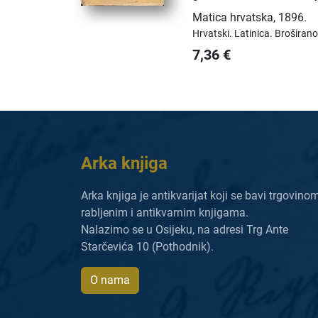
Matica hrvatska
,
1896.
Hrvatski.
Latinica.
Broširano
7,36
€
Arka knjiga
Arka knjiga je antikvarijat koji se bavi trgovino
rabljenim i antikvarnim knjigama.
Nalazimo se u Osijeku, na adresi Trg Ante
Starčevića 10 (Pothodnik).
O nama