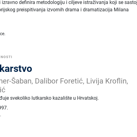
i izravno definira metodologiju i ciljeve istraživanja koji se sasto
ijskog preispitivanja izvornih drama i dramatizacija Milana
ice.
TNOSTI
tkarstvo
er-Šaban, Dalibor Foretić, Livija Kroflin,
ić
uje svekoliko lutkarsko kazalište u Hrvatskoj.
997.
.