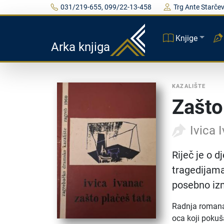
031/219-655, 099/22-13-458
Trg Ante Starčev
Knjige
Arka knjiga
KAZALIŠTE
Zašto
Ivica 
Riječ je o 
tragedijama
posebno iz
Radnja romana 
oca koji pokuš