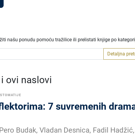
ti našu ponudu pomoću tražilice ili prelistati knjige po kategor
Detaljna pre
 ovi naslovi
ESTOMATIJE
flektorima: 7 suvremenih drama
 Pero Budak, Vladan Desnica, Fadil Hadžić,