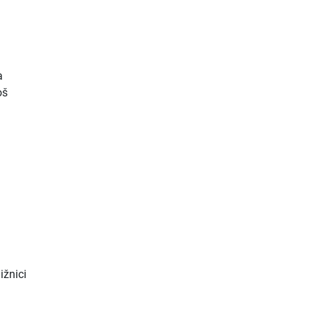
a
oš
ižnici