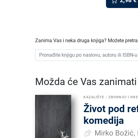
2,98
€
Zanima Vas i neka druga knjiga? Možete pretraži
Možda će Vas zanimati i
KAZALIŠTE
•
ZBORNICI I HR
Život pod re
komedija
Mirko Božić,