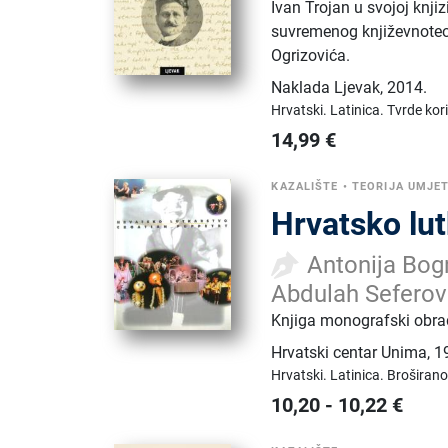
Ivan Trojan u svojoj knjiz
suvremenog književnoteor
Ogrizovića.
Naklada Ljevak
,
2014.
Hrvatski.
Latinica.
Tvrde kor
14,99
€
KAZALIŠTE
•
TEORIJA UMJE
Hrvatsko lu
Antonija Bogn
Abdulah Seferov
Knjiga monografski obrađ
Hrvatski centar Unima
,
1
Hrvatski.
Latinica.
Broširano
10,20
-
10,22
€