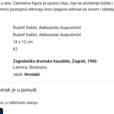
o u ratu. Centralna figura je upravo otac, čije se unutarnje borbe i
movi postupno otkrivaju kroz njegove odnose sa sinom i obitel
Rudolf Sablić, Aleksandar Augustinčić
Rudolf Sablić, Aleksandar Augustinčić
16 x 12 cm
62
Zagrebačko dramsko kazalište
, Zagreb
, 1960.
Latinica.
Broširano.
Jezik:
Hrvatski
.
erak je u ponudi
no, u odličnom stanju