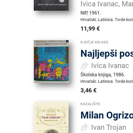
Ivica Ivanac, Ma
NIP
,
1961.
Hrvatski.
Latinica.
Tvrde kor
11,99
€
DJEČJE KNJIGE
Najljepši po
Ivica Ivanac
Školska knjiga
,
1986.
Hrvatski.
Latinica.
Tvrde kor
3,46
€
KAZALIŠTE
Milan Ogrizo
Ivan Trojan