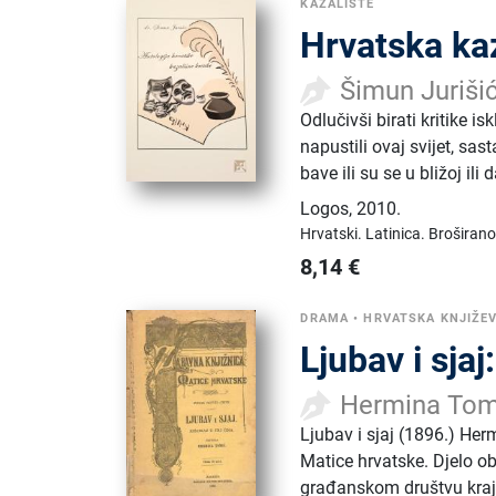
KAZALIŠTE
Hrvatska kaz
Šimun Juriši
Odlučivši birati kritike i
napustili ovaj svijet, s
bave ili su se u bližoj ili
Logos
,
2010.
Hrvatski.
Latinica.
Broširano
8,14
€
DRAMA
•
HRVATSKA KNJIŽE
Ljubav i sjaj
Hermina Tom
Ljubav i sjaj (1896.) Her
Matice hrvatske. Djelo o
građanskom društvu kraja