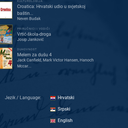
KULTUROLOGIJA
Croatica: Hrvatski udio u svjetskoj
baštin...
Neven Budak
PRIRUČNICI I VODIČI
Vrtić-škola-droga
Josip Janković
DUHOVNOST
Melem za dušu 4
Jack Canfield, Mark Victor Hansen, Hanoch
Mccar...
Jezik / Language:
Hrvatski
Srpski
English