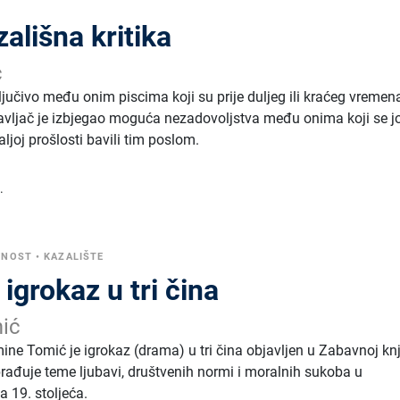
ališna kritika
ć
sključivo među onim piscima koji su prije duljeg ili kraćeg vremen
astavljač je izbjegao moguća nezadovoljstva među onima koji se j
 daljoj prošlosti bavili tim poslom.
.
VNOST
•
KAZALIŠTE
: igrokaz u tri čina
ić
mine Tomić je igrokaz (drama) u tri čina objavljen u Zabavnoj knj
brađuje teme ljubavi, društvenih normi i moralnih sukoba u
 19. stoljeća.