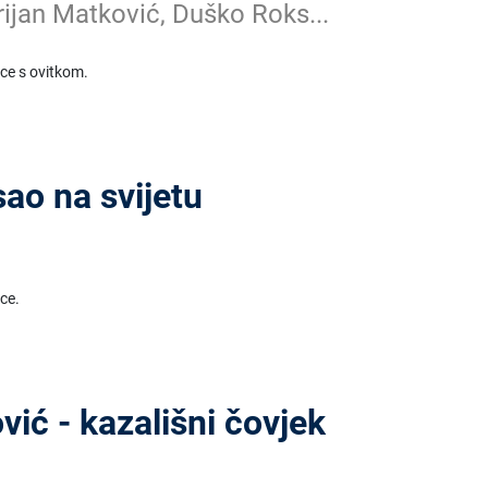
rijan Matković, Duško Roks...
ice s ovitkom.
sao na svijetu
ice.
vić - kazališni čovjek