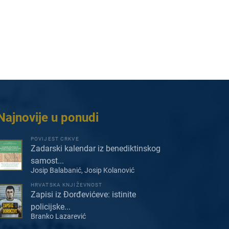
Najnovije u ponudi
POVIJEST CRKVE
Zadarski kalendar iz benediktinskog
samost...
Josip Balabanić, Josip Kolanović
HRVATSKA KNJIŽEVNOST
Zapisi iz Đorđevićeve: istinite
policijske...
Branko Lazarević