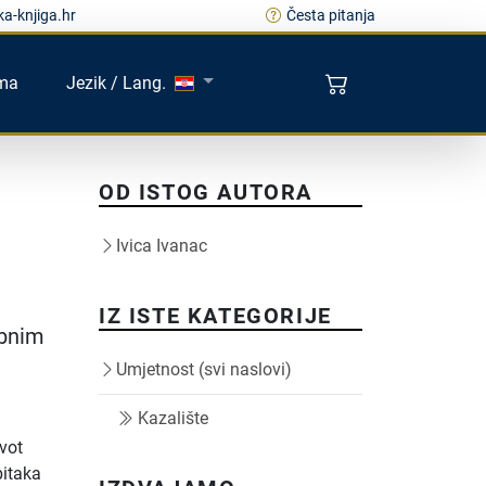
a-knjiga.hr
Česta pitanja
ma
Jezik / Lang.
OD ISTOG AUTORA
Ivica Ivanac
IZ ISTE KATEGORIJE
obnim
,
Umjetnost (svi naslovi)
Kazalište
vot
bitaka