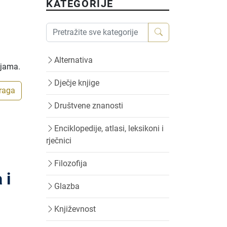
KATEGORIJE
Alternativa
ijama.
Dječje knjige
traga
Društvene znanosti
Enciklopedije, atlasi, leksikoni i
rječnici
Filozofija
 i
Glazba
Književnost