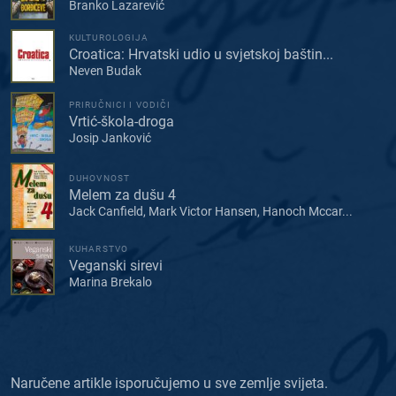
Branko Lazarević
KULTUROLOGIJA
Croatica: Hrvatski udio u svjetskoj baštin...
Neven Budak
PRIRUČNICI I VODIČI
Vrtić-škola-droga
Josip Janković
DUHOVNOST
Melem za dušu 4
Jack Canfield, Mark Victor Hansen, Hanoch Mccar...
KUHARSTVO
Veganski sirevi
Marina Brekalo
Naručene artikle isporučujemo u sve zemlje svijeta.