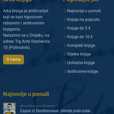
Arka knjiga je antikvarijat
Najnovije u ponudi
koji se bavi trgovinom
Knjige na popustu
rabljenim i antikvarnim
Knjige do 5 €
knjigama.
Nalazimo se u Osijeku, na
Knjige do 10 €
adresi Trg Ante Starčevića
Kompleti knjiga
10 (Pothodnik).
Rijetke knjige
O nama
Unikatne knjige
Antikvarne knjige
Najnovije u ponudi
HRVATSKA KNJIŽEVNOST
Zapisi iz Đorđevićeve: istinite policijske...