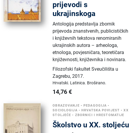
prijevodi s
ukrajinskoga
Antologija predstavlja zbornik
prijevoda znanstvenih, publicističkih
i književnih tekstova renomiranih
ukrajinskih autora – arheologa,
etnologa, povjesničara, teoretičara
književnosti, književnika i novinara.
Filozofski fakultet Sveučilišta u
Zagrebu
,
2017.
Hrvatski.
Latinica.
Broširano.
14,76
€
OBRAZOVANJE
•
PEDAGOGIJA
•
SOCIOLOGIJA
•
HRVATSKA POVIJEST
•
XX
STOLJEĆE
•
ZBORNICI I HRESTOMATIJE
Školstvo u XX. stoljeću