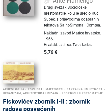
Ante Fiamengo
Drugi svezak Sociološke
hrestomatije, koju je uredio Rudi
Supek, s prijevodima odabranih
tekstova Saint-Simona i Comtea.
Nakladni zavod Matice hrvatske
,
1966.
Hrvatski.
Latinica.
Tvrde korice.
5,76
€
ARHEOLOGIJA
•
POVIJEST UMJETNOSTI
•
SAKRALNA UMJETNOST
•
URBANIZAM, ARHITEKTURA I DIZAJN
•
ZBORNICI I HRESTOMATIJE
Fiskovićev zbornik I-II : zbornik
radova posvećenih