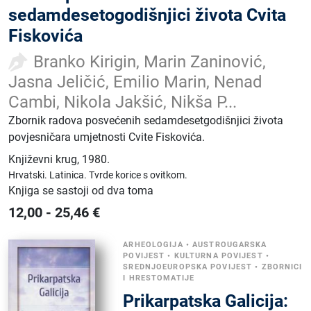
sedamdesetogodišnjici života Cvita
Fiskovića
Branko Kirigin, Marin Zaninović,
Jasna Jeličić, Emilio Marin, Nenad
Cambi, Nikola Jakšić, Nikša P...
Zbornik radova posvećenih sedamdesetgodišnjici života
povjesničara umjetnosti Cvite Fiskovića.
Književni krug
,
1980.
Hrvatski.
Latinica.
Tvrde korice s ovitkom.
Knjiga se sastoji od dva toma
12,00
-
25,46
€
ARHEOLOGIJA
•
AUSTROUGARSKA
POVIJEST
•
KULTURNA POVIJEST
•
SREDNJOEUROPSKA POVIJEST
•
ZBORNICI
I HRESTOMATIJE
Prikarpatska Galicija: