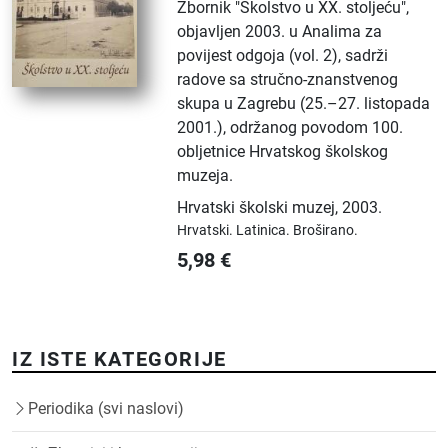
Zbornik "Školstvo u XX. stoljeću",
objavljen 2003. u Analima za
povijest odgoja (vol. 2), sadrži
radove sa stručno-znanstvenog
skupa u Zagrebu (25.–27. listopada
2001.), održanog povodom 100.
obljetnice Hrvatskog školskog
muzeja.
Hrvatski školski muzej
,
2003.
Hrvatski.
Latinica.
Broširano.
5,98
€
IZ ISTE KATEGORIJE
Periodika (svi naslovi)