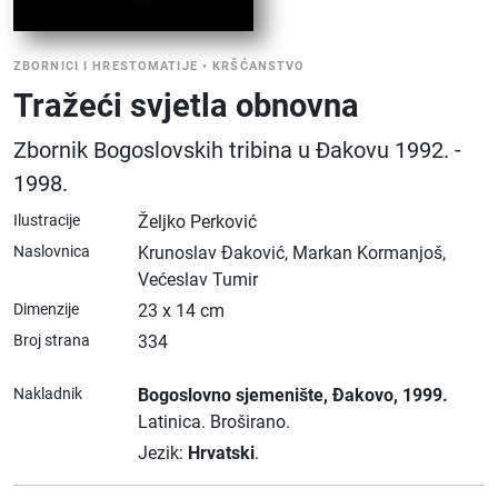
ZBORNICI I HRESTOMATIJE
•
KRŠĆANSTVO
Tražeći svjetla obnovna
Zbornik Bogoslovskih tribina u Đakovu 1992. -
1998.
Ilustracije
Željko Perković
Naslovnica
Krunoslav Đaković, Markan Kormanjoš,
Većeslav Tumir
Dimenzije
23 x 14 cm
Broj strana
334
Nakladnik
Bogoslovno sjemenište
, Đakovo
, 1999.
Latinica.
Broširano.
Jezik:
Hrvatski
.