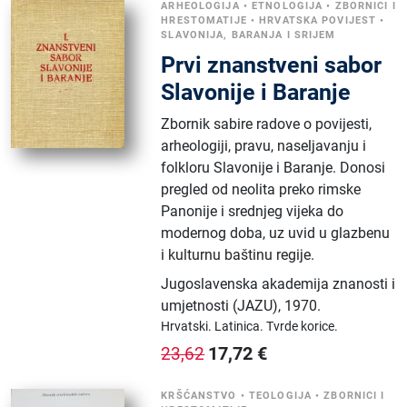
ARHEOLOGIJA
•
ETNOLOGIJA
•
ZBORNICI I
HRESTOMATIJE
•
HRVATSKA POVIJEST
•
SLAVONIJA, BARANJA I SRIJEM
Prvi znanstveni sabor
Slavonije i Baranje
Zbornik sabire radove o povijesti,
arheologiji, pravu, naseljavanju i
folkloru Slavonije i Baranje. Donosi
pregled od neolita preko rimske
Panonije i srednjeg vijeka do
modernog doba, uz uvid u glazbenu
i kulturnu baštinu regije.
Jugoslavenska akademija znanosti i
umjetnosti (JAZU)
,
1970.
Hrvatski.
Latinica.
Tvrde korice.
17,72
€
23,62
KRŠĆANSTVO
•
TEOLOGIJA
•
ZBORNICI I