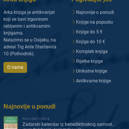
Arka knjiga je antikvarijat
Najnovije u ponudi
koji se bavi trgovinom
Knjige na popustu
rabljenim i antikvarnim
Knjige do 5 €
knjigama.
Nalazimo se u Osijeku, na
Knjige do 10 €
adresi Trg Ante Starčevića
Kompleti knjiga
10 (Pothodnik).
Rijetke knjige
O nama
Unikatne knjige
Antikvarne knjige
Najnovije u ponudi
POVIJEST CRKVE
Zadarski kalendar iz benediktinskog samost...