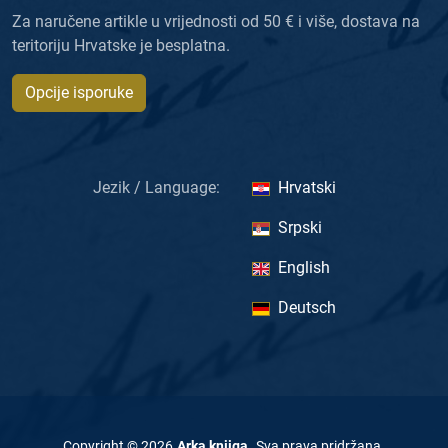
Za naručene artikle u vrijednosti od 50 € i više, dostava na
teritoriju Hrvatske je besplatna.
Opcije isporuke
Jezik / Language:
Hrvatski
Srpski
English
Deutsch
Copyright ©
2026
Arka knjiga
.
Sva prava pridržana
.