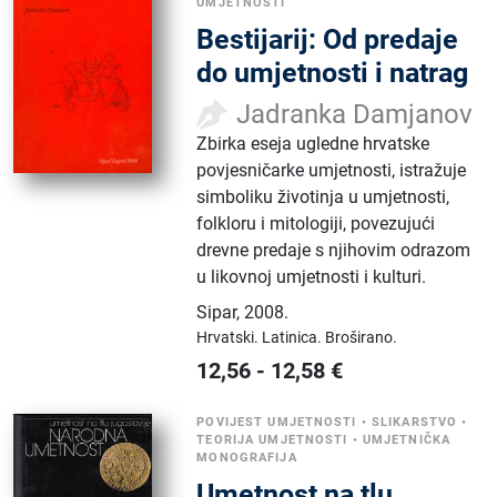
UMJETNOSTI
Bestijarij: Od predaje
do umjetnosti i natrag
Jadranka Damjanov
Zbirka eseja ugledne hrvatske
povjesničarke umjetnosti, istražuje
simboliku životinja u umjetnosti,
folkloru i mitologiji, povezujući
drevne predaje s njihovim odrazom
u likovnoj umjetnosti i kulturi.
Sipar
,
2008.
Hrvatski.
Latinica.
Broširano.
12,56
-
12,58
€
POVIJEST UMJETNOSTI
•
SLIKARSTVO
•
TEORIJA UMJETNOSTI
•
UMJETNIČKA
MONOGRAFIJA
Umetnost na tlu