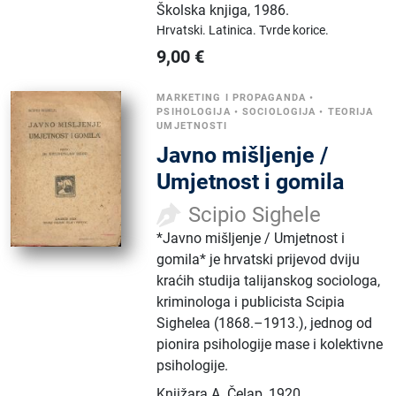
Školska knjiga
,
1986.
Hrvatski.
Latinica.
Tvrde korice.
9,00
€
MARKETING I PROPAGANDA
•
PSIHOLOGIJA
•
SOCIOLOGIJA
•
TEORIJA
UMJETNOSTI
Javno mišljenje /
Umjetnost i gomila
Scipio Sighele
*Javno mišljenje / Umjetnost i
gomila* je hrvatski prijevod dviju
kraćih studija talijanskog sociologa,
kriminologa i publicista Scipia
Sighelea (1868.–1913.), jednog od
pionira psihologije mase i kolektivne
psihologije.
Knjižara A. Čelap
,
1920.