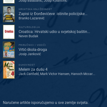
Josip Balabanić, Josip Kolanović
HRVATSKA KNJIŽEVNOST
Zapisi iz Đorđevićeve: istinite policijske...
Branko Lazarević
KULTUROLOGIJA
Croatica: Hrvatski udio u svjetskoj baštin...
Neven Budak
PRIRUČNICI I VODIČI
Vrtić-škola-droga
Josip Janković
DUHOVNOST
Melem za dušu 4
Jack Canfield, Mark Victor Hansen, Hanoch Mccar...
Naručene artikle isporučujemo u sve zemlje svijeta.