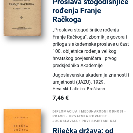
Proslava stogodišnjice
rođenja Franje
Račkoga
„Proslava stogodišnjice rođenja
Franje Račkoga“, zbornik je govora i
priloga s akademske proslave u čast
100. obljetnice rođenja velikog
hrvatskog povjesničara i prvog
predsjednika Akademije.
Jugoslavenska akademija znanosti i
umjetnosti (JAZU)
,
1929.
Hrvatski.
Latinica.
Broširano.
7,46
€
DIPLOMACIJA I MEĐUNARODNI ODNOSI
•
PRAVO
•
HRVATSKA POVIJEST
•
JUGOSLAVIJA
•
PRVI SVJETSKI RAT
Riječka država: od