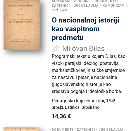
ALMANASI I BROŠURE
•
DOKUMENTI I
ZAPISNICI
•
JUGOSLAVIJA
•
KOMUNIZAM I
FAŠIZAM
O nacionalnoj istoriji
kao vaspitnom
predmetu
Milovan Đilas
Programski tekst u kojem Đilas, kao
visoki partijski ideolog, postavlja
marksističko-lenjinističke smjernice
za nastavu i pisanje nacionalne
(jugoslavenske) historije kao
sredstva odgoja i ideološke borbe.
Pedagoško-književni zbor
,
1949.
Srpski.
Latinica.
Broširano.
14,36
€
DOKUMENTI I ZAPISNICI
•
JUGOSLAVIJA