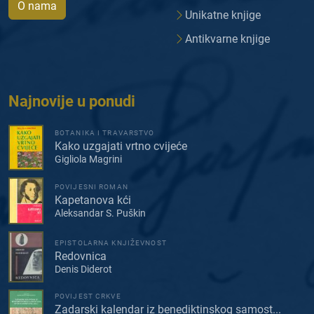
O nama
Unikatne knjige
Antikvarne knjige
Najnovije u ponudi
BOTANIKA I TRAVARSTVO
Kako uzgajati vrtno cvijeće
Gigliola Magrini
POVIJESNI ROMAN
Kapetanova kći
Aleksandar S. Puškin
EPISTOLARNA KNJIŽEVNOST
Redovnica
Denis Diderot
POVIJEST CRKVE
Zadarski kalendar iz benediktinskog samost...