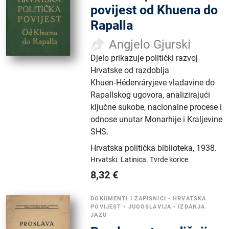
povijest od Khuena do
Rapalla
Angjelo Gjurski
Djelo prikazuje politički razvoj
Hrvatske od razdoblja
Khuen‑Héderváryjeve vladavine do
Rapallskog ugovora, analizirajući
ključne sukobe, nacionalne procese i
odnose unutar Monarhije i Kraljevine
SHS.
Hrvatska politička biblioteka
,
1938.
Hrvatski.
Latinica.
Tvrde korice.
8,32
€
DOKUMENTI I ZAPISNICI
•
HRVATSKA
POVIJEST
•
JUGOSLAVIJA
•
IZDANJA
JAZU