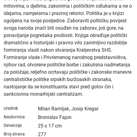
mitovima; o djelima, zakonima i političkim odlukama a ne o
idejama, namjerama i praznoj retorici. Politika je u knjizi
ogoljena na svoje posljedice. Zaboraviti političku povijest
svoga naroda znači biti osuđen na zaborav, još gore, na
ponavljanje pogrešaka prošlosti. Knjiga obrađuje politički
dramatično a historijski i pravno vrlo zanimljivo razdoblje
formiranja vlasti nakon stvaranja Kraljevstva SHS.
Formiranje vlade i Privremenog narodnog predstavništva,
njihov rad, otvorene političke borbe i zakulisna nadmetanja
za položaje, reljefno ocrtavaju političke i zakonske manevre
centralističke politike srpskih buržoaskih stranaka,
nastojanje da se konstituanta stavi pred gotov čin i
sankcionira monarhijski centralizam.
Urednik
Milan Ramljak, Josip Kregar
Naslovnica
Bronislav Fajon
Dimenzije
25 x 17 cm
Broj strana
277