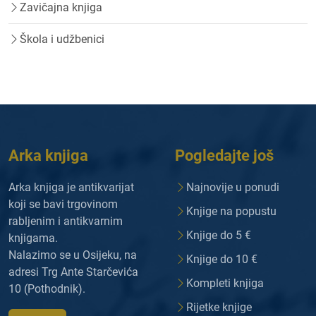
Zavičajna knjiga
Škola i udžbenici
Arka knjiga
Pogledajte još
Arka knjiga je antikvarijat
Najnovije u ponudi
koji se bavi trgovinom
Knjige na popustu
rabljenim i antikvarnim
Knjige do 5 €
knjigama.
Nalazimo se u Osijeku, na
Knjige do 10 €
adresi Trg Ante Starčevića
Kompleti knjiga
10 (Pothodnik).
Rijetke knjige